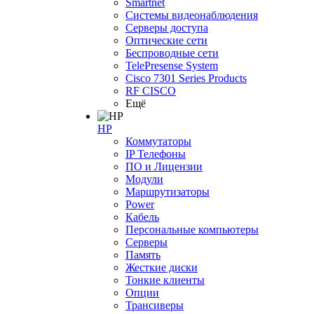
Smartnet
Системы видеонаблюдения
Серверы доступа
Оптические сети
Беспроводные сети
TelePresense System
Cisco 7301 Series Products
RF CISCO
Ещё
HP
Коммутаторы
IP Телефоны
ПО и Лицензии
Модули
Маршрутизаторы
Power
Кабель
Персональные компьютеры
Серверы
Память
Жесткие диски
Тонкие клиенты
Опции
Трансиверы