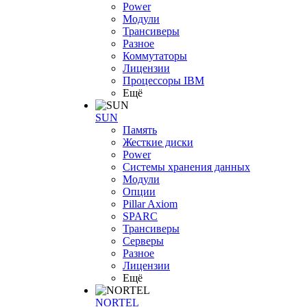
Power
Модули
Трансиверы
Разное
Коммутаторы
Лицензии
Процессоры IBM
Ещё
SUN
Память
Жесткие диски
Power
Системы хранения данных
Модули
Опции
Pillar Axiom
SPARC
Трансиверы
Серверы
Разное
Лицензии
Ещё
NORTEL