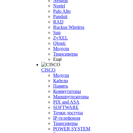
Netgear
Nortel
Palo Alto
Panduit
RAD
Ruckus Wireless
Sun
ZyXEL
Qlogic
Модули
Трансиверы
Ещё
CISCO
Модули
Кабели
Память
Коммутаторы
Маршрутизаторы
PIX and ASA
SOFTWARE
Точки доступа
IP-телефония
Трансиверы
POWER SYSTEM