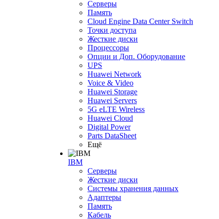
Серверы
Память
Cloud Engine Data Center Switch
Точки доступа
Жесткие диски
Процессоры
Опции и Доп. Оборудование
UPS
Huawei Network
Voice & Video
Huawei Storage
Huawei Servers
5G eLTE Wireless
Huawei Cloud
Digital Power
Parts DataSheet
Ещё
IBM
Серверы
Жесткие диски
Системы хранения данных
Адаптеры
Память
Кабель