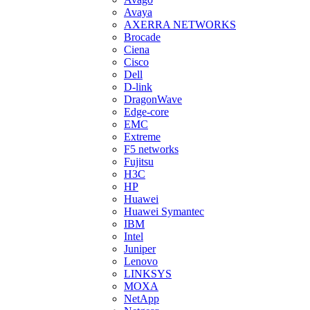
Avaya
AXERRA NETWORKS
Brocade
Ciena
Cisco
Dell
D-link
DragonWave
Edge-core
EMC
Extreme
F5 networks
Fujitsu
H3С
HP
Huawei
Huawei Symantec
IBM
Intel
Juniper
Lenovo
LINKSYS
MOXA
NetApp