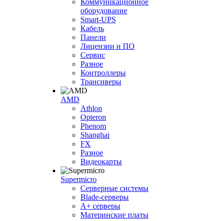
Коммуникационное
оборудование
Smart-UPS
Кабель
Панели
Лицензии и ПО
Сервис
Разное
Контроллеры
Трансиверы
AMD
Athlon
Opteron
Phenom
Shanghai
FX
Разное
Видеокарты
Supermicro
Серверные системы
Blade-серверы
A+ серверы
Материнские платы