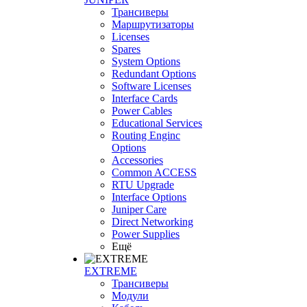
Трансиверы
Маршрутизаторы
Licenses
Spares
System Options
Redundant Options
Software Licenses
Interface Cards
Power Cables
Educational Services
Routing Enginc
Options
Accessories
Common ACCESS
RTU Upgrade
Interface Options
Juniper Care
Direct Networking
Power Supplies
Ещё
EXTREME
Трансиверы
Модули