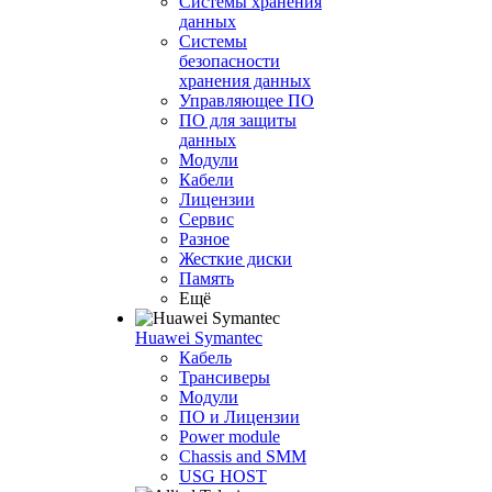
Системы хранения
данных
Системы
безопасности
хранения данных
Управляющее ПО
ПО для защиты
данных
Модули
Кабели
Лицензии
Сервис
Разное
Жесткие диски
Память
Ещё
Huawei Symantec
Кабель
Трансиверы
Модули
ПО и Лицензии
Power module
Chassis and SMM
USG HOST