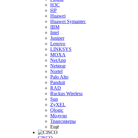
H3С
HP
Huawei
Huawei Symantec
IBM
Intel
Juniper
Lenovo
LINKSYS
MOXA
NetApp
Netgear
Nortel
Palo Alto
Panduit
RAD
Ruckus Wireless
Sun
ZyXEL
Qlogic
Модули
Трансиверы
Ещё
CISCO