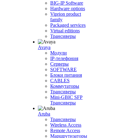
BIG-IP Software
Hardware options
Viprion product
family
Packaged services
Virtual editions
Трансиверы
Avaya
Модули
IP-телефония
Серверы
SOFTWARE
Блоки питания
CABLES
Коммутаторы
Трансиверы
Mini-GBIC SFP
Трансиверы
Aruba
Трансиверы
Wireless Access
Remote Access
Маршрутизаторы