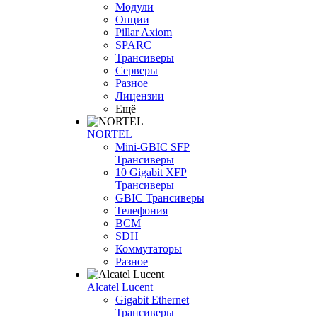
Модули
Опции
Pillar Axiom
SPARC
Трансиверы
Серверы
Разное
Лицензии
Ещё
NORTEL
Mini-GBIC SFP
Трансиверы
10 Gigabit XFP
Трансиверы
GBIC Трансиверы
Телефония
BCM
SDH
Коммутаторы
Разное
Alcatel Lucent
Gigabit Ethernet
Трансиверы