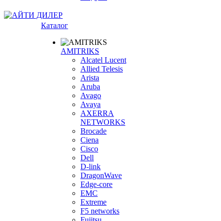
Каталог
AMITRIKS
Alcatel Lucent
Allied Telesis
Arista
Aruba
Avago
Avaya
AXERRA
NETWORKS
Brocade
Ciena
Cisco
Dell
D-link
DragonWave
Edge-core
EMC
Extreme
F5 networks
Fujitsu