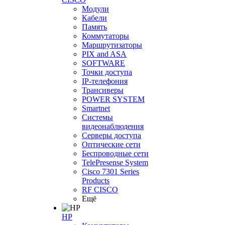
Модули
Кабели
Память
Коммутаторы
Маршрутизаторы
PIX and ASA
SOFTWARE
Точки доступа
IP-телефония
Трансиверы
POWER SYSTEM
Smartnet
Системы
видеонаблюдения
Серверы доступа
Оптические сети
Беспроводные сети
TelePresense System
Cisco 7301 Series
Products
RF CISCO
Ещё
HP