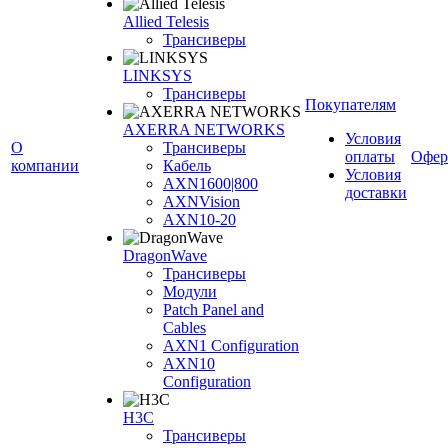
Allied Telesis
Трансиверы
LINKSYS
Трансиверы
Покупателям
AXERRA NETWORKS
Условия
О
Трансиверы
оплаты
Офер
компании
Кабель
Условия
AXN1600|800
доставки
AXNVision
AXN10-20
DragonWave
Трансиверы
Модули
Patch Panel and
Cables
AXN1 Configuration
AXN10
Configuration
H3С
Трансиверы