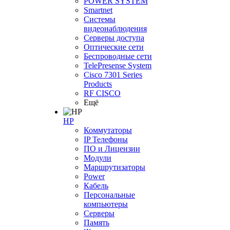
POWER SYSTEM
Smartnet
Системы
видеонаблюдения
Серверы доступа
Оптические сети
Беспроводные сети
TelePresense System
Cisco 7301 Series
Products
RF CISCO
Ещё
HP
Коммутаторы
IP Телефоны
ПО и Лицензии
Модули
Маршрутизаторы
Power
Кабель
Персональные
компьютеры
Серверы
Память