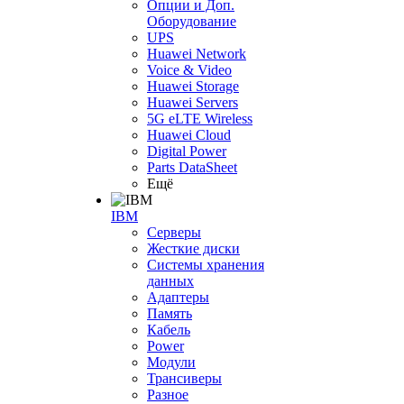
Опции и Доп.
Оборудование
UPS
Huawei Network
Voice & Video
Huawei Storage
Huawei Servers
5G eLTE Wireless
Huawei Cloud
Digital Power
Parts DataSheet
Ещё
IBM
Серверы
Жесткие диски
Системы хранения
данных
Адаптеры
Память
Кабель
Power
Модули
Трансиверы
Разное