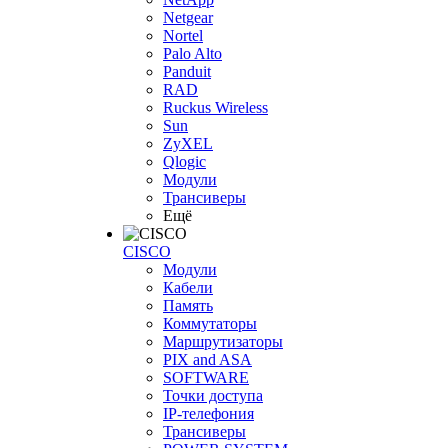
Netgear
Nortel
Palo Alto
Panduit
RAD
Ruckus Wireless
Sun
ZyXEL
Qlogic
Модули
Трансиверы
Ещё
CISCO
Модули
Кабели
Память
Коммутаторы
Маршрутизаторы
PIX and ASA
SOFTWARE
Точки доступа
IP-телефония
Трансиверы