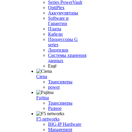
Series PowerVault
OptiPlex
Аккумуляторы
Software и
Гарантии
Платы
Кабели
Процессоры G
series
Лицензии
Системы хранения
данных
Ещё
Ciena
Трансиверы
power
Fujitsu
Трансиверы
Разное
F5 networks
BIG-IP Hardware
Management