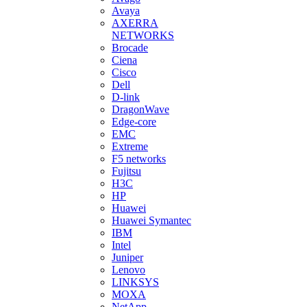
Avaya
AXERRA
NETWORKS
Brocade
Ciena
Cisco
Dell
D-link
DragonWave
Edge-core
EMC
Extreme
F5 networks
Fujitsu
H3С
HP
Huawei
Huawei Symantec
IBM
Intel
Juniper
Lenovo
LINKSYS
MOXA
NetApp