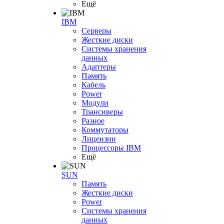
Ещё
IBM
Серверы
Жесткие диски
Системы хранения
данных
Адаптеры
Память
Кабель
Power
Модули
Трансиверы
Разное
Коммутаторы
Лицензии
Процессоры IBM
Ещё
SUN
Память
Жесткие диски
Power
Системы хранения
данных