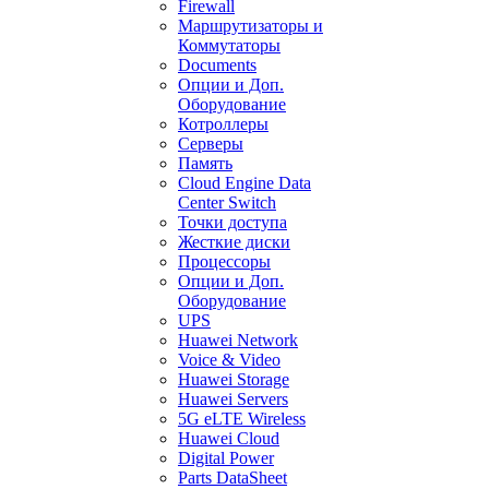
Firewall
Маршрутизаторы и
Коммутаторы
Documents
Опции и Доп.
Оборудование
Котроллеры
Серверы
Память
Cloud Engine Data
Center Switch
Точки доступа
Жесткие диски
Процессоры
Опции и Доп.
Оборудование
UPS
Huawei Network
Voice & Video
Huawei Storage
Huawei Servers
5G eLTE Wireless
Huawei Cloud
Digital Power
Parts DataSheet