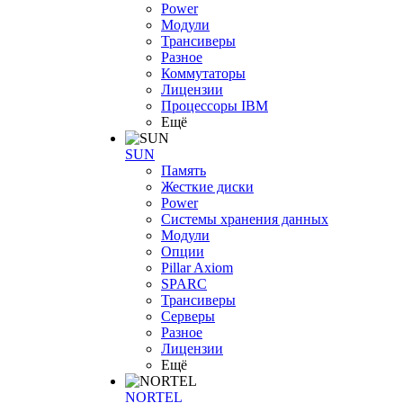
Power
Модули
Трансиверы
Разное
Коммутаторы
Лицензии
Процессоры IBM
Ещё
SUN
Память
Жесткие диски
Power
Системы хранения данных
Модули
Опции
Pillar Axiom
SPARC
Трансиверы
Серверы
Разное
Лицензии
Ещё
NORTEL