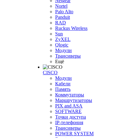
Netgear
Nortel
Palo Alto
Panduit
RAD
Ruckus Wireless
Sun
ZyXEL
Qlogic
Модули
Трансиверы
Ещё
CISCO
Модули
Кабели
Память
Коммутаторы
Маршрутизаторы
PIX and ASA
SOFTWARE
Точки доступа
IP-телефония
Трансиверы
POWER SYSTEM