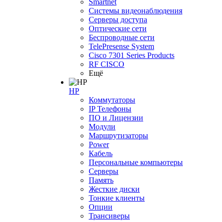
Smartnet
Системы видеонаблюдения
Серверы доступа
Оптические сети
Беспроводные сети
TelePresense System
Cisco 7301 Series Products
RF CISCO
Ещё
HP
Коммутаторы
IP Телефоны
ПО и Лицензии
Модули
Маршрутизаторы
Power
Кабель
Персональные компьютеры
Серверы
Память
Жесткие диски
Тонкие клиенты
Опции
Трансиверы