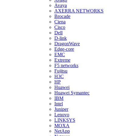
Avaya
AXERRA NETWORKS
Brocade
Ciena
Cisco
Dell
D-link
DragonWave
Edge-core
EMC
Extreme
F5 networks
Fujitsu
H3С
HP
Huawei
Huawei Symantec
IBM
Intel
Juniper
Lenovo
LINKSYS
MOXA
NetApp