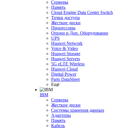
Серверы
Память
Cloud Engine Data Center Switch
Точки доступа
Жесткие диски
Процессоры
Опции и Доп. Оборудование
UPS
Huawei Network
Voice & Video
Huawei Storage
Huawei Servers
5G eLTE Wireless
Huawei Cloud
Digital Power
Parts DataSheet
Ещё
IBM
Серверы
Жесткие диски
Системы хранения данных
Адаптеры
Память
Кабель