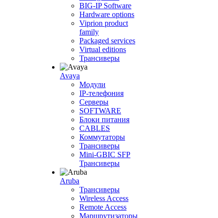
BIG-IP Software
Hardware options
Viprion product
family
Packaged services
Virtual editions
Трансиверы
Avaya
Модули
IP-телефония
Серверы
SOFTWARE
Блоки питания
CABLES
Коммутаторы
Трансиверы
Mini-GBIC SFP
Трансиверы
Aruba
Трансиверы
Wireless Access
Remote Access
Маршрутизаторы