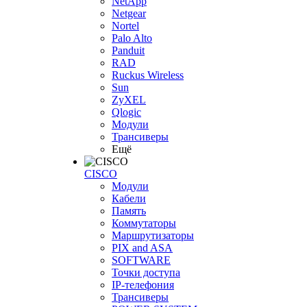
NetApp
Netgear
Nortel
Palo Alto
Panduit
RAD
Ruckus Wireless
Sun
ZyXEL
Qlogic
Модули
Трансиверы
Ещё
CISCO
Модули
Кабели
Память
Коммутаторы
Маршрутизаторы
PIX and ASA
SOFTWARE
Точки доступа
IP-телефония
Трансиверы