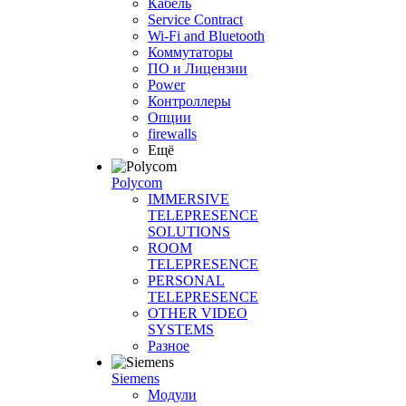
Кабель
Service Contract
Wi-Fi and Bluetooth
Коммутаторы
ПО и Лицензии
Power
Контроллеры
Опции
firewalls
Ещё
Polycom
IMMERSIVE
TELEPRESENCE
SOLUTIONS
ROOM
TELEPRESENCE
PERSONAL
TELEPRESENCE
OTHER VIDEO
SYSTEMS
Разное
Siemens
Модули