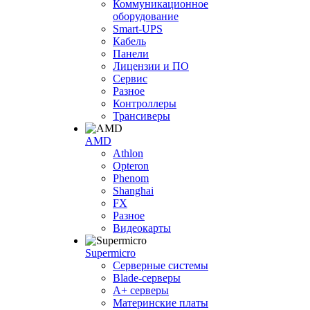
Коммуникационное
оборудование
Smart-UPS
Кабель
Панели
Лицензии и ПО
Сервис
Разное
Контроллеры
Трансиверы
AMD
Athlon
Opteron
Phenom
Shanghai
FX
Разное
Видеокарты
Supermicro
Серверные системы
Blade-серверы
A+ серверы
Материнские платы