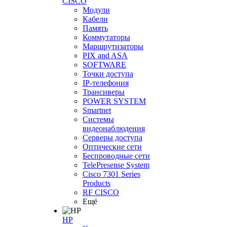
CISCO
Модули
Кабели
Память
Коммутаторы
Маршрутизаторы
PIX and ASA
SOFTWARE
Точки доступа
IP-телефония
Трансиверы
POWER SYSTEM
Smartnet
Системы
видеонаблюдения
Серверы доступа
Оптические сети
Беспроводные сети
TelePresense System
Cisco 7301 Series
Products
RF CISCO
Ещё
HP