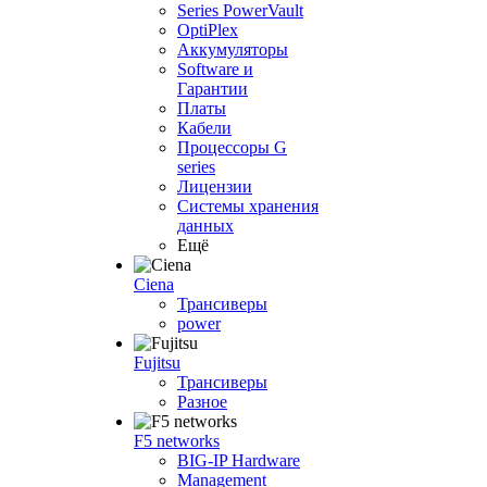
Series PowerVault
OptiPlex
Аккумуляторы
Software и
Гарантии
Платы
Кабели
Процессоры G
series
Лицензии
Системы хранения
данных
Ещё
Ciena
Трансиверы
power
Fujitsu
Трансиверы
Разное
F5 networks
BIG-IP Hardware
Management