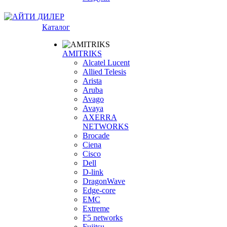
Каталог
AMITRIKS
Alcatel Lucent
Allied Telesis
Arista
Aruba
Avago
Avaya
AXERRA
NETWORKS
Brocade
Ciena
Cisco
Dell
D-link
DragonWave
Edge-core
EMC
Extreme
F5 networks
Fujitsu