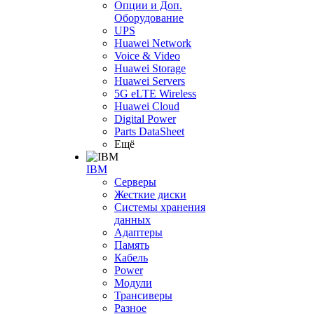
Опции и Доп.
Оборудование
UPS
Huawei Network
Voice & Video
Huawei Storage
Huawei Servers
5G eLTE Wireless
Huawei Cloud
Digital Power
Parts DataSheet
Ещё
IBM
Серверы
Жесткие диски
Системы хранения
данных
Адаптеры
Память
Кабель
Power
Модули
Трансиверы
Разное