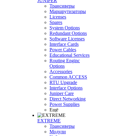
JUNIPER
Трансиверы
Маршрутизаторы
Licenses
Spares
System Options
Redundant Options
Software Licenses
Interface Cards
Power Cables
Educational Services
Routing Enginc
Options
Accessories
Common ACCESS
RTU Upgrade
Interface Options
Juniper Care
Direct Networking
Power Supplies
Ещё
EXTREME
Трансиверы
Модули