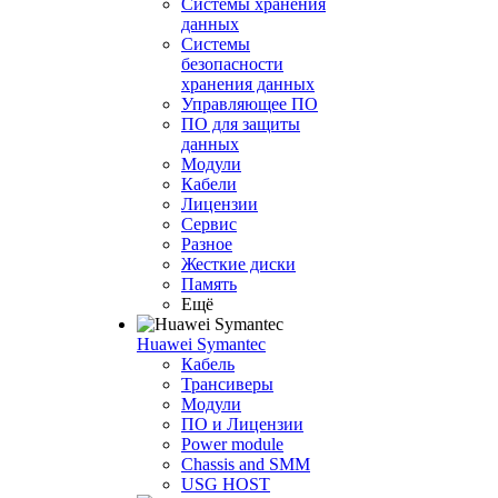
Системы хранения
данных
Системы
безопасности
хранения данных
Управляющее ПО
ПО для защиты
данных
Модули
Кабели
Лицензии
Сервис
Разное
Жесткие диски
Память
Ещё
Huawei Symantec
Кабель
Трансиверы
Модули
ПО и Лицензии
Power module
Chassis and SMM
USG HOST