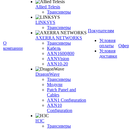
Allied Telesis
Трансиверы
LINKSYS
Трансиверы
Покупателям
AXERRA NETWORKS
Условия
О
Трансиверы
оплаты
Офер
компании
Кабель
Условия
AXN1600|800
доставки
AXNVision
AXN10-20
DragonWave
Трансиверы
Модули
Patch Panel and
Cables
AXN1 Configuration
AXN10
Configuration
H3С
Трансиверы