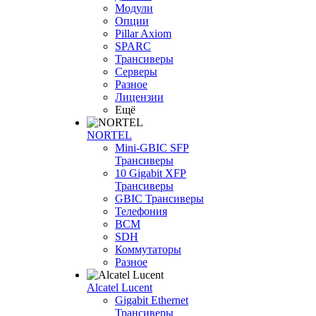
Модули
Опции
Pillar Axiom
SPARC
Трансиверы
Серверы
Разное
Лицензии
Ещё
NORTEL
Mini-GBIC SFP
Трансиверы
10 Gigabit XFP
Трансиверы
GBIC Трансиверы
Телефония
BCM
SDH
Коммутаторы
Разное
Alcatel Lucent
Gigabit Ethernet
Трансиверы