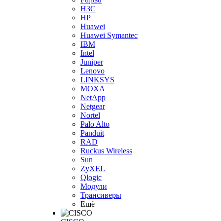
H3С
HP
Huawei
Huawei Symantec
IBM
Intel
Juniper
Lenovo
LINKSYS
MOXA
NetApp
Netgear
Nortel
Palo Alto
Panduit
RAD
Ruckus Wireless
Sun
ZyXEL
Qlogic
Модули
Трансиверы
Ещё