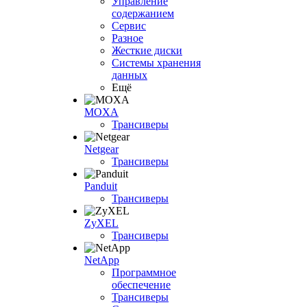
Управление
содержанием
Сервис
Разное
Жесткие диски
Системы хранения
данных
Ещё
MOXA
Трансиверы
Netgear
Трансиверы
Panduit
Трансиверы
ZyXEL
Трансиверы
NetApp
Программное
обеспечение
Трансиверы