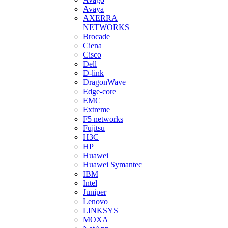
Avaya
AXERRA
NETWORKS
Brocade
Ciena
Cisco
Dell
D-link
DragonWave
Edge-core
EMC
Extreme
F5 networks
Fujitsu
H3С
HP
Huawei
Huawei Symantec
IBM
Intel
Juniper
Lenovo
LINKSYS
MOXA