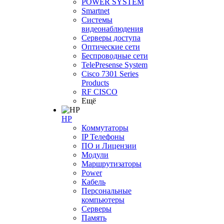
POWER SYSTEM
Smartnet
Системы
видеонаблюдения
Серверы доступа
Оптические сети
Беспроводные сети
TelePresense System
Cisco 7301 Series
Products
RF CISCO
Ещё
HP
Коммутаторы
IP Телефоны
ПО и Лицензии
Модули
Маршрутизаторы
Power
Кабель
Персональные
компьютеры
Серверы
Память