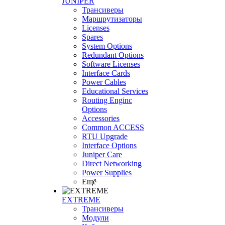
JUNIPER
Трансиверы
Маршрутизаторы
Licenses
Spares
System Options
Redundant Options
Software Licenses
Interface Cards
Power Cables
Educational Services
Routing Enginc
Options
Accessories
Common ACCESS
RTU Upgrade
Interface Options
Juniper Care
Direct Networking
Power Supplies
Ещё
EXTREME
Трансиверы
Модули