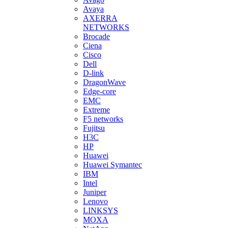
Avaya
AXERRA
NETWORKS
Brocade
Ciena
Cisco
Dell
D-link
DragonWave
Edge-core
EMC
Extreme
F5 networks
Fujitsu
H3С
HP
Huawei
Huawei Symantec
IBM
Intel
Juniper
Lenovo
LINKSYS
MOXA