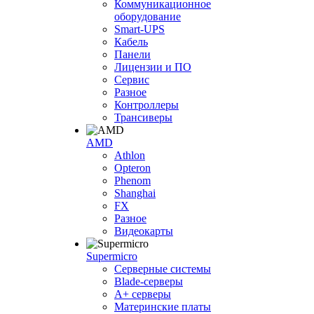
Коммуникационное
оборудование
Smart-UPS
Кабель
Панели
Лицензии и ПО
Сервис
Разное
Контроллеры
Трансиверы
AMD
Athlon
Opteron
Phenom
Shanghai
FX
Разное
Видеокарты
Supermicro
Серверные системы
Blade-серверы
A+ серверы
Материнские платы