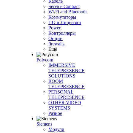
Кабель
Service Contract
Wi-Fi and Bluetooth
Коммутаторы
ПО и Лицензии
Power
Контроллеры
Опции
firewalls
Ещё
Polycom
IMMERSIVE
TELEPRESENCE
SOLUTIONS
ROOM
TELEPRESENCE
PERSONAL
TELEPRESENCE
OTHER VIDEO
SYSTEMS
Разное
Siemens
Модули