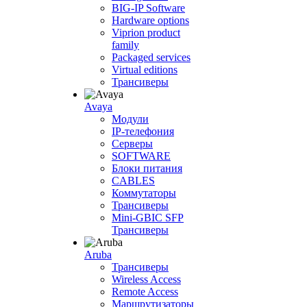
BIG-IP Software
Hardware options
Viprion product
family
Packaged services
Virtual editions
Трансиверы
Avaya
Модули
IP-телефония
Серверы
SOFTWARE
Блоки питания
CABLES
Коммутаторы
Трансиверы
Mini-GBIC SFP
Трансиверы
Aruba
Трансиверы
Wireless Access
Remote Access
Маршрутизаторы