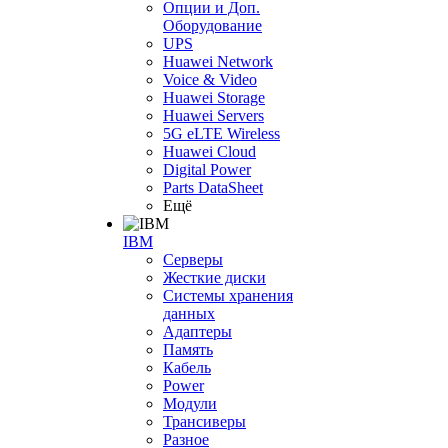
Опции и Доп.
Оборудование
UPS
Huawei Network
Voice & Video
Huawei Storage
Huawei Servers
5G eLTE Wireless
Huawei Cloud
Digital Power
Parts DataSheet
Ещё
IBM
Серверы
Жесткие диски
Системы хранения
данных
Адаптеры
Память
Кабель
Power
Модули
Трансиверы
Разное