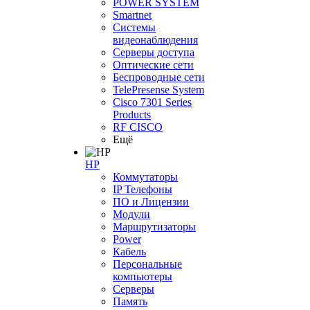
POWER SYSTEM
Smartnet
Системы
видеонаблюдения
Серверы доступа
Оптические сети
Беспроводные сети
TelePresense System
Cisco 7301 Series
Products
RF CISCO
Ещё
HP
Коммутаторы
IP Телефоны
ПО и Лицензии
Модули
Маршрутизаторы
Power
Кабель
Персональные
компьютеры
Серверы
Память