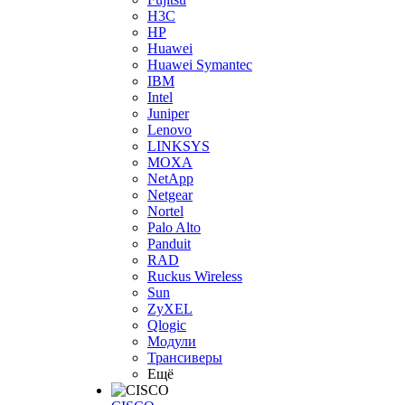
H3С
HP
Huawei
Huawei Symantec
IBM
Intel
Juniper
Lenovo
LINKSYS
MOXA
NetApp
Netgear
Nortel
Palo Alto
Panduit
RAD
Ruckus Wireless
Sun
ZyXEL
Qlogic
Модули
Трансиверы
Ещё