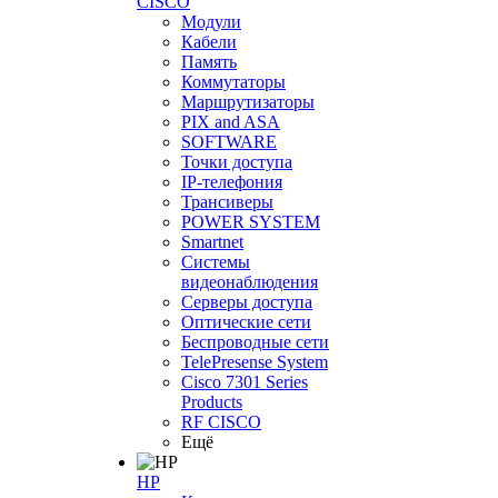
CISCO
Модули
Кабели
Память
Коммутаторы
Маршрутизаторы
PIX and ASA
SOFTWARE
Точки доступа
IP-телефония
Трансиверы
POWER SYSTEM
Smartnet
Системы
видеонаблюдения
Серверы доступа
Оптические сети
Беспроводные сети
TelePresense System
Cisco 7301 Series
Products
RF CISCO
Ещё
HP