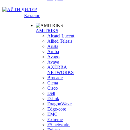
Каталог
AMITRIKS
Alcatel Lucent
Allied Telesis
Arista
Aruba
Avago
Avaya
AXERRA
NETWORKS
Brocade
Ciena
Cisco
Dell
D-link
DragonWave
Edge-core
EMC
Extreme
F5 networks
Fujitsu