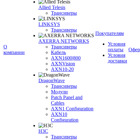
Allied Telesis
Трансиверы
LINKSYS
Трансиверы
Покупателям
AXERRA NETWORKS
Условия
О
Трансиверы
оплаты
Офер
компании
Кабель
Условия
AXN1600|800
доставки
AXNVision
AXN10-20
DragonWave
Трансиверы
Модули
Patch Panel and
Cables
AXN1 Configuration
AXN10
Configuration
H3С
Трансиверы