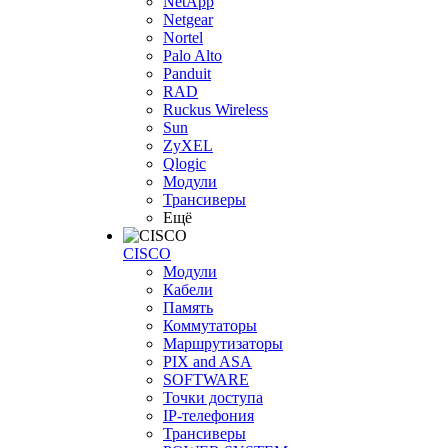
NetApp
Netgear
Nortel
Palo Alto
Panduit
RAD
Ruckus Wireless
Sun
ZyXEL
Qlogic
Модули
Трансиверы
Ещё
CISCO
Модули
Кабели
Память
Коммутаторы
Маршрутизаторы
PIX and ASA
SOFTWARE
Точки доступа
IP-телефония
Трансиверы