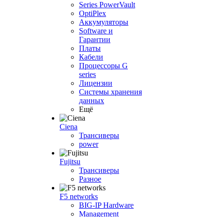
Series PowerVault
OptiPlex
Аккумуляторы
Software и
Гарантии
Платы
Кабели
Процессоры G
series
Лицензии
Системы хранения
данных
Ещё
Ciena
Трансиверы
power
Fujitsu
Трансиверы
Разное
F5 networks
BIG-IP Hardware
Management