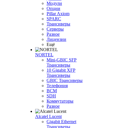
Модули
Опции
Pillar Axiom
SPARC
Трансиверы
Серверы
Разное
Лицензии
Ещё
NORTEL
Mini-GBIC SFP
Трансиверы
10 Gigabit XFP
Трансиверы
GBIC Трансиверы
Телефония
BCM
SDH
Коммутаторы
Разное
Alcatel Lucent
Gigabit Ethernet
Трансиверы