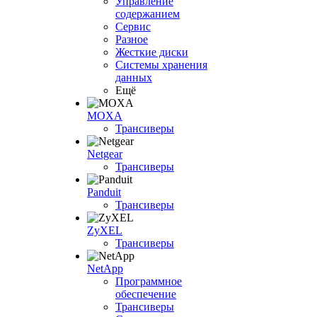
Управление
содержанием
Сервис
Разное
Жесткие диски
Системы хранения
данных
Ещё
MOXA
Трансиверы
Netgear
Трансиверы
Panduit
Трансиверы
ZyXEL
Трансиверы
NetApp
Программное
обеспечение
Трансиверы