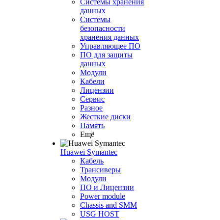
Системы хранения
данных
Системы
безопасности
хранения данных
Управляющее ПО
ПО для защиты
данных
Модули
Кабели
Лицензии
Сервис
Разное
Жесткие диски
Память
Ещё
Huawei Symantec
Кабель
Трансиверы
Модули
ПО и Лицензии
Power module
Chassis and SMM
USG HOST