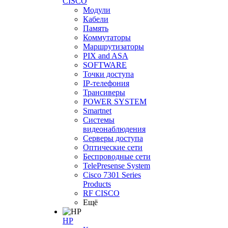
CISCO
Модули
Кабели
Память
Коммутаторы
Маршрутизаторы
PIX and ASA
SOFTWARE
Точки доступа
IP-телефония
Трансиверы
POWER SYSTEM
Smartnet
Системы
видеонаблюдения
Серверы доступа
Оптические сети
Беспроводные сети
TelePresense System
Cisco 7301 Series
Products
RF CISCO
Ещё
HP