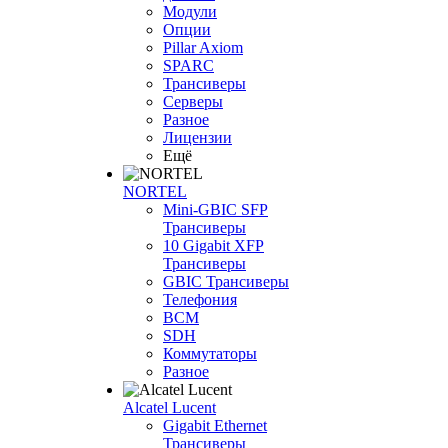
Модули
Опции
Pillar Axiom
SPARC
Трансиверы
Серверы
Разное
Лицензии
Ещё
NORTEL
Mini-GBIC SFP
Трансиверы
10 Gigabit XFP
Трансиверы
GBIC Трансиверы
Телефония
BCM
SDH
Коммутаторы
Разное
Alcatel Lucent
Gigabit Ethernet
Трансиверы