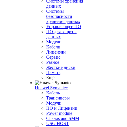
Системы хранения
данных
Системы
безопасности
хранения данных
Управляющее ПО
ПО для защиты
данных
Модули
Кабели
Лицензии
Сервис
Разное
Жесткие диски
Память
Ещё
Huawei Symantec
Кабель
Трансиверы
Модули
ПО и Лицензии
Power module
Chassis and SMM
USG HOST