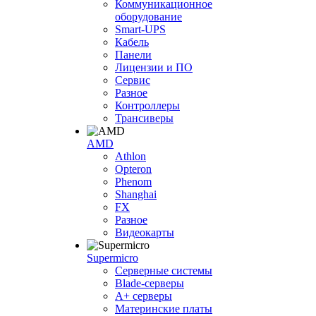
Коммуникационное
оборудование
Smart-UPS
Кабель
Панели
Лицензии и ПО
Сервис
Разное
Контроллеры
Трансиверы
AMD
Athlon
Opteron
Phenom
Shanghai
FX
Разное
Видеокарты
Supermicro
Серверные системы
Blade-серверы
A+ серверы
Материнские платы