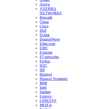
Avaya
AXERRA
NETWORKS
Brocade
Ciena
Cisco
Dell
D-link
DragonWave
Edge-core
EMC
Extreme
F5 networks
Fujitsu
H3С
HP
Huawei
Huawei Symantec
IBM
Intel
Juniper
Lenovo
LINKSYS
MOXA