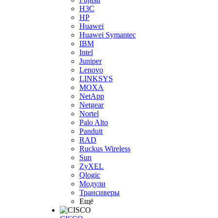
H3С
HP
Huawei
Huawei Symantec
IBM
Intel
Juniper
Lenovo
LINKSYS
MOXA
NetApp
Netgear
Nortel
Palo Alto
Panduit
RAD
Ruckus Wireless
Sun
ZyXEL
Qlogic
Модули
Трансиверы
Ещё