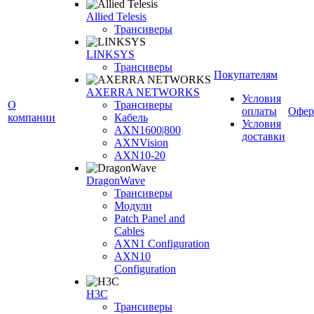
Allied Telesis
Трансиверы
LINKSYS
Трансиверы
Покупателям
AXERRA NETWORKS
Условия
О
Трансиверы
оплаты
Офер
компании
Кабель
Условия
AXN1600|800
доставки
AXNVision
AXN10-20
DragonWave
Трансиверы
Модули
Patch Panel and
Cables
AXN1 Configuration
AXN10
Configuration
H3С
Трансиверы