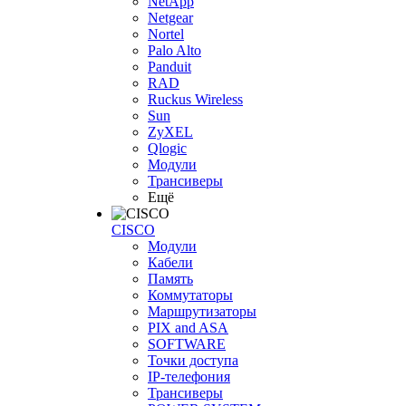
NetApp
Netgear
Nortel
Palo Alto
Panduit
RAD
Ruckus Wireless
Sun
ZyXEL
Qlogic
Модули
Трансиверы
Ещё
CISCO
Модули
Кабели
Память
Коммутаторы
Маршрутизаторы
PIX and ASA
SOFTWARE
Точки доступа
IP-телефония
Трансиверы