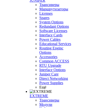
JUNIPER
Трансиверы
Маршрутизаторы
Licenses
Spares
System Options
Redundant Options
Software Licenses
Interface Cards
Power Cables
Educational Services
Routing Enginc
Options
Accessories
Common ACCESS
RTU Upgrade
Interface Options
Juniper Care
Direct Networking
Power Supplies
Ещё
EXTREME
Трансиверы
Модули