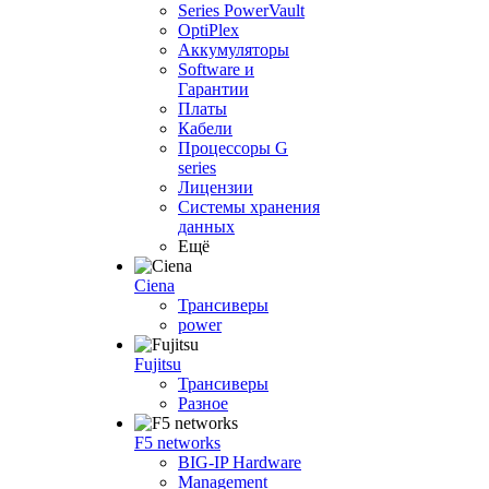
Series PowerVault
OptiPlex
Аккумуляторы
Software и
Гарантии
Платы
Кабели
Процессоры G
series
Лицензии
Системы хранения
данных
Ещё
Ciena
Трансиверы
power
Fujitsu
Трансиверы
Разное
F5 networks
BIG-IP Hardware
Management