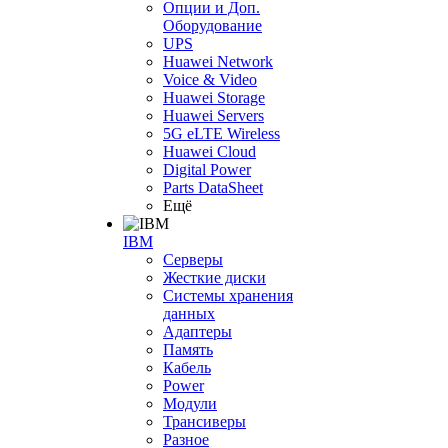
Опции и Доп.
Оборудование
UPS
Huawei Network
Voice & Video
Huawei Storage
Huawei Servers
5G eLTE Wireless
Huawei Cloud
Digital Power
Parts DataSheet
Ещё
IBM
Серверы
Жесткие диски
Системы хранения
данных
Адаптеры
Память
Кабель
Power
Модули
Трансиверы
Разное