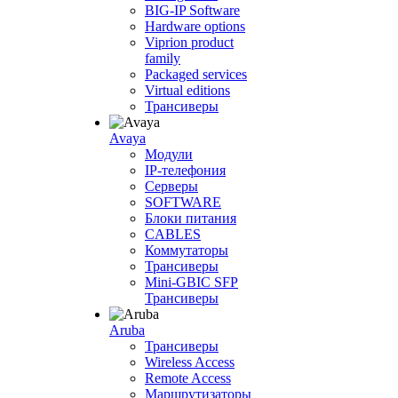
BIG-IP Software
Hardware options
Viprion product
family
Packaged services
Virtual editions
Трансиверы
Avaya
Модули
IP-телефония
Серверы
SOFTWARE
Блоки питания
CABLES
Коммутаторы
Трансиверы
Mini-GBIC SFP
Трансиверы
Aruba
Трансиверы
Wireless Access
Remote Access
Маршрутизаторы