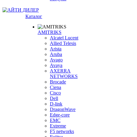
Каталог
AMITRIKS
Alcatel Lucent
Allied Telesis
Arista
Aruba
Avago
Avaya
AXERRA
NETWORKS
Brocade
Ciena
Cisco
Dell
D-link
DragonWave
Edge-core
EMC
Extreme
F5 networks
Fujitsu