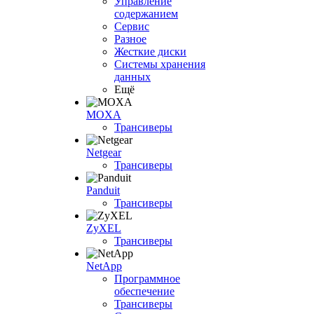
Управление
содержанием
Сервис
Разное
Жесткие диски
Системы хранения
данных
Ещё
MOXA
Трансиверы
Netgear
Трансиверы
Panduit
Трансиверы
ZyXEL
Трансиверы
NetApp
Программное
обеспечение
Трансиверы