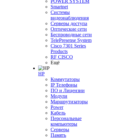
POWER SYSTEM
Smartnet
Системы
видеонаблюдения
Серверы доступа
Оптические сети
Беспроводные сети
TelePresense System
Cisco 7301 Series
Products
RF CISCO
Ещё
HP
Коммутаторы
IP Телефоны
ПО и Лицензии
Модули
Маршрутизаторы
Power
Кабель
Персональные
компьютеры
Серверы
Память