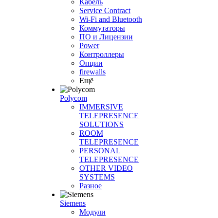
Кабель
Service Contract
Wi-Fi and Bluetooth
Коммутаторы
ПО и Лицензии
Power
Контроллеры
Опции
firewalls
Ещё
Polycom
IMMERSIVE
TELEPRESENCE
SOLUTIONS
ROOM
TELEPRESENCE
PERSONAL
TELEPRESENCE
OTHER VIDEO
SYSTEMS
Разное
Siemens
Модули