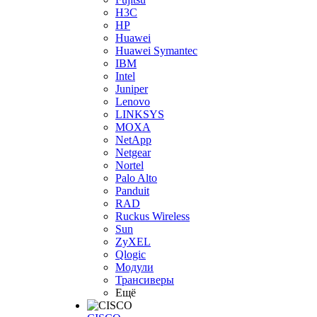
H3С
HP
Huawei
Huawei Symantec
IBM
Intel
Juniper
Lenovo
LINKSYS
MOXA
NetApp
Netgear
Nortel
Palo Alto
Panduit
RAD
Ruckus Wireless
Sun
ZyXEL
Qlogic
Модули
Трансиверы
Ещё