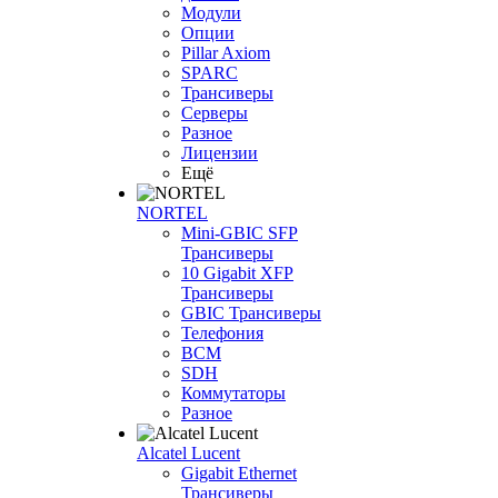
Модули
Опции
Pillar Axiom
SPARC
Трансиверы
Серверы
Разное
Лицензии
Ещё
NORTEL
Mini-GBIC SFP
Трансиверы
10 Gigabit XFP
Трансиверы
GBIC Трансиверы
Телефония
BCM
SDH
Коммутаторы
Разное
Alcatel Lucent
Gigabit Ethernet
Трансиверы