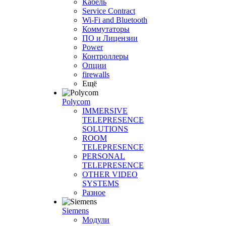
Кабель
Service Contract
Wi-Fi and Bluetooth
Коммутаторы
ПО и Лицензии
Power
Контроллеры
Опции
firewalls
Ещё
Polycom
IMMERSIVE
TELEPRESENCE
SOLUTIONS
ROOM
TELEPRESENCE
PERSONAL
TELEPRESENCE
OTHER VIDEO
SYSTEMS
Разное
Siemens
Модули