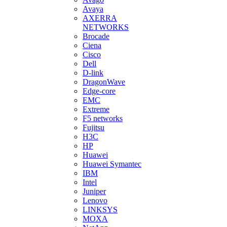
Avaya
AXERRA
NETWORKS
Brocade
Ciena
Cisco
Dell
D-link
DragonWave
Edge-core
EMC
Extreme
F5 networks
Fujitsu
H3С
HP
Huawei
Huawei Symantec
IBM
Intel
Juniper
Lenovo
LINKSYS
MOXA