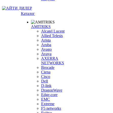
Каталог
AMITRIKS
Alcatel Lucent
Allied Telesis
Arista
Aruba
Avago
Avaya
AXERRA
NETWORKS
Brocade
Ciena
Cisco
Dell
D-link
DragonWave
Edge-core
EMC
Extreme
F5 networks
Fujitsu