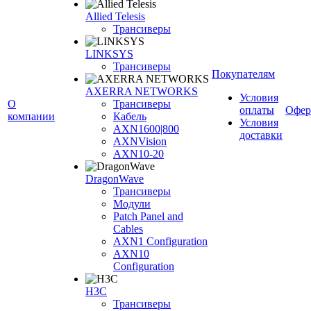
Allied Telesis
Трансиверы
LINKSYS
Трансиверы
Покупателям
AXERRA NETWORKS
Условия
О
Трансиверы
оплаты
Офер
компании
Кабель
Условия
AXN1600|800
доставки
AXNVision
AXN10-20
DragonWave
Трансиверы
Модули
Patch Panel and
Cables
AXN1 Configuration
AXN10
Configuration
H3С
Трансиверы