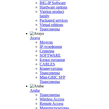
BIG-IP Software
Hardware options
Viprion product
family
Packaged services
Virtual editions
Трансиверы
Avaya
Модули
IP-телефония
Серверы
SOFTWARE
Блоки питания
CABLES
Коммутаторы
Трансиверы
Mini-GBIC SFP
Трансиверы
Aruba
Трансиверы
Wireless Access
Remote Access
Маршрутизаторы