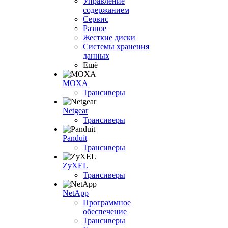
Управление
содержанием
Сервис
Разное
Жесткие диски
Системы хранения
данных
Ещё
MOXA
Трансиверы
Netgear
Трансиверы
Panduit
Трансиверы
ZyXEL
Трансиверы
NetApp
Программное
обеспечение
Трансиверы