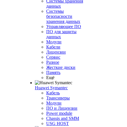
Системы хранения
данных
Системы
безопасности
хранения данных
Управляющее ПО
ПО для защиты
данных
Модули
Кабели
Лицензии
Сервис
Разное
Жесткие диски
Память
Ещё
Huawei Symantec
Кабель
Трансиверы
Модули
ПО и Лицензии
Power module
Chassis and SMM
USG HOST