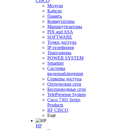
CISCO
Модули
Кабели
Память
Коммутаторы
Маршрутизаторы
PIX and ASA
SOFTWARE
Точки доступа
IP-телефония
Трансиверы
POWER SYSTEM
Smartnet
Системы
видеонаблюдения
Серверы доступа
Оптические сети
Беспроводные сети
TelePresense System
Cisco 7301 Series
Products
RF CISCO
Ещё
HP