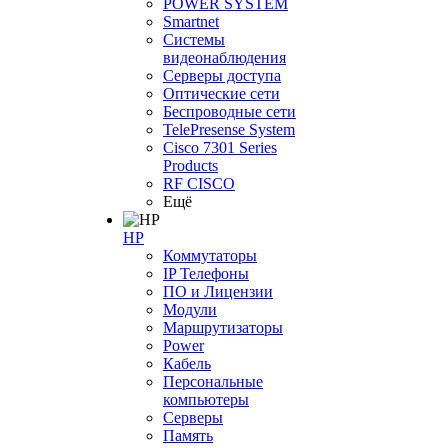
POWER SYSTEM
Smartnet
Системы
видеонаблюдения
Серверы доступа
Оптические сети
Беспроводные сети
TelePresense System
Cisco 7301 Series
Products
RF CISCO
Ещё
HP
Коммутаторы
IP Телефоны
ПО и Лицензии
Модули
Маршрутизаторы
Power
Кабель
Персональные
компьютеры
Серверы
Память