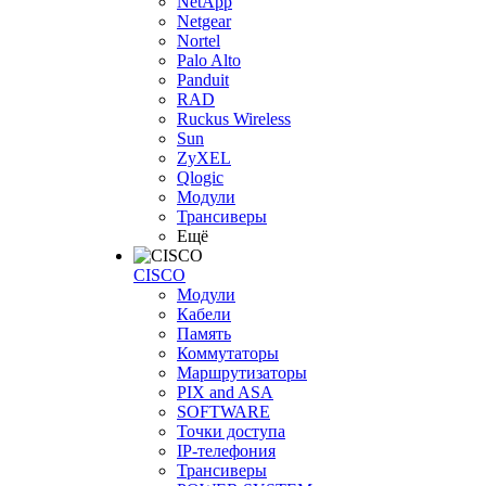
NetApp
Netgear
Nortel
Palo Alto
Panduit
RAD
Ruckus Wireless
Sun
ZyXEL
Qlogic
Модули
Трансиверы
Ещё
CISCO
Модули
Кабели
Память
Коммутаторы
Маршрутизаторы
PIX and ASA
SOFTWARE
Точки доступа
IP-телефония
Трансиверы