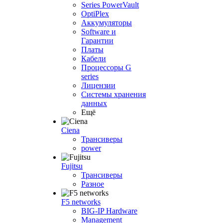
Series PowerVault
OptiPlex
Аккумуляторы
Software и
Гарантии
Платы
Кабели
Процессоры G
series
Лицензии
Системы хранения
данных
Ещё
Ciena
Трансиверы
power
Fujitsu
Трансиверы
Разное
F5 networks
BIG-IP Hardware
Management