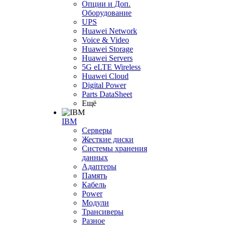
Опции и Доп.
Оборудование
UPS
Huawei Network
Voice & Video
Huawei Storage
Huawei Servers
5G eLTE Wireless
Huawei Cloud
Digital Power
Parts DataSheet
Ещё
IBM
Серверы
Жесткие диски
Системы хранения
данных
Адаптеры
Память
Кабель
Power
Модули
Трансиверы
Разное