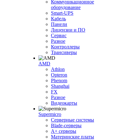
Коммуникационное
оборудование
Smart-UPS
Кабель
Панели
Лицензии и ПО
Сервис
Разное
Контроллеры
Трансиверы
AMD
Athlon
Opteron
Phenom
Shanghai
FX
Разное
Видеокарты
Supermicro
Серверные системы
Blade-серверы
A+ серверы
Материнские платы