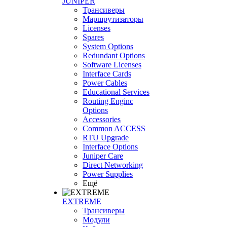
JUNIPER
Трансиверы
Маршрутизаторы
Licenses
Spares
System Options
Redundant Options
Software Licenses
Interface Cards
Power Cables
Educational Services
Routing Enginc
Options
Accessories
Common ACCESS
RTU Upgrade
Interface Options
Juniper Care
Direct Networking
Power Supplies
Ещё
EXTREME
Трансиверы
Модули