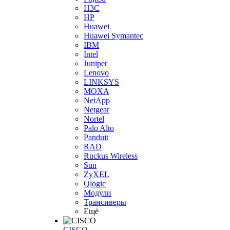
H3С
HP
Huawei
Huawei Symantec
IBM
Intel
Juniper
Lenovo
LINKSYS
MOXA
NetApp
Netgear
Nortel
Palo Alto
Panduit
RAD
Ruckus Wireless
Sun
ZyXEL
Qlogic
Модули
Трансиверы
Ещё
CISCO