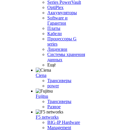
Series PowerVault
OptiPlex
Аккумуляторы
Software и
Гарантии
Платы
Кабели
Процессоры G
series
Лицензии
Системы хранения
данных
Ещё
Ciena
Трансиверы
power
Fujitsu
Трансиверы
Разное
F5 networks
BIG-IP Hardware
Management