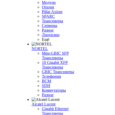
Модули
Опции
Pillar Axiom
SPARC
Трансиверы
Серверы
Разное
Лицензии
Ещё
NORTEL
Mini-GBIC SFP
Трансиверы
10 Gigabit XFP
Трансиверы
GBIC Трансиверы
Телефония
BCM
SDH
Коммутаторы
Разное
Alcatel Lucent
Gigabit Ethernet
Трансиверы