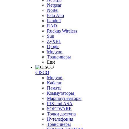
Netgear
Nortel
Palo Alto
Panduit
RAD
Ruckus Wireless
Sun
ZyXEL
Qlogic
Модули
Трансиверы
Ещё
CISCO
Модули
Кабели
Память
Коммутаторы
Маршрутизаторы
PIX and ASA
SOFTWARE
Точки доступа
IP-телефония
Трансиверы