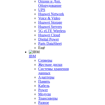
Опции и Доп.
Оборудование
UPS
Huawei Network
Voice & Video
Huawei Storage
Huawei Servers
5G eLTE Wireless
Huawei Cloud
Digital Power
Parts DataSheet
Ещё
IBM
Серверы
Жесткие диски
Системы хранения
данных
Адаптеры
Память
Кабель
Power
Модули
Трансиверы
Разное