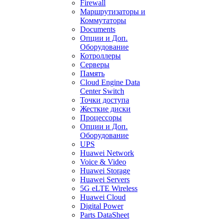
Firewall
Маршрутизаторы и
Коммутаторы
Documents
Опции и Доп.
Оборудование
Котроллеры
Серверы
Память
Cloud Engine Data
Center Switch
Точки доступа
Жесткие диски
Процессоры
Опции и Доп.
Оборудование
UPS
Huawei Network
Voice & Video
Huawei Storage
Huawei Servers
5G eLTE Wireless
Huawei Cloud
Digital Power
Parts DataSheet