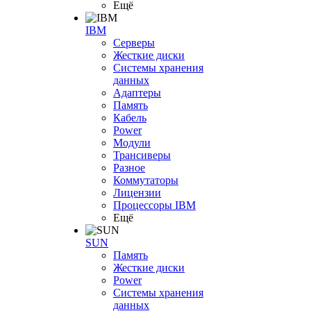
Ещё
IBM
Серверы
Жесткие диски
Системы хранения
данных
Адаптеры
Память
Кабель
Power
Модули
Трансиверы
Разное
Коммутаторы
Лицензии
Процессоры IBM
Ещё
SUN
Память
Жесткие диски
Power
Системы хранения
данных