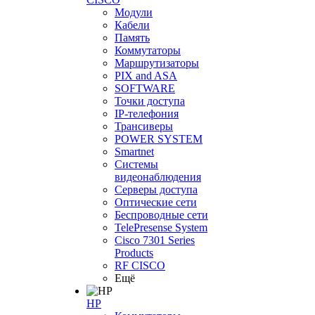
Модули
Кабели
Память
Коммутаторы
Маршрутизаторы
PIX and ASA
SOFTWARE
Точки доступа
IP-телефония
Трансиверы
POWER SYSTEM
Smartnet
Системы
видеонаблюдения
Серверы доступа
Оптические сети
Беспроводные сети
TelePresense System
Cisco 7301 Series
Products
RF CISCO
Ещё
HP