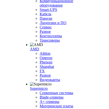
Коммуникационное
оборудование
Smart-UPS
Кабель
Панели
Лицензии и ПО
Сервис
Разное
Контроллеры
Трансиверы
AMD
Athlon
Opteron
Phenom
Shanghai
FX
Разное
Видеокарты
Supermicro
Серверные системы
Blade-серверы
A+ серверы
Материнские платы