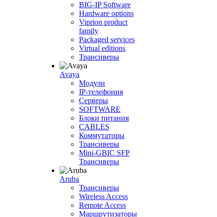
BIG-IP Software
Hardware options
Viprion product
family
Packaged services
Virtual editions
Трансиверы
Avaya
Модули
IP-телефония
Серверы
SOFTWARE
Блоки питания
CABLES
Коммутаторы
Трансиверы
Mini-GBIC SFP
Трансиверы
Aruba
Трансиверы
Wireless Access
Remote Access
Маршрутизаторы