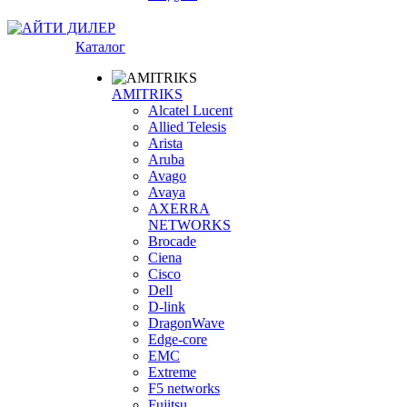
Каталог
AMITRIKS
Alcatel Lucent
Allied Telesis
Arista
Aruba
Avago
Avaya
AXERRA
NETWORKS
Brocade
Ciena
Cisco
Dell
D-link
DragonWave
Edge-core
EMC
Extreme
F5 networks
Fujitsu