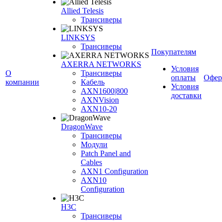
Allied Telesis
Трансиверы
LINKSYS
Трансиверы
Покупателям
AXERRA NETWORKS
Условия
О
Трансиверы
оплаты
Офер
компании
Кабель
Условия
AXN1600|800
доставки
AXNVision
AXN10-20
DragonWave
Трансиверы
Модули
Patch Panel and
Cables
AXN1 Configuration
AXN10
Configuration
H3С
Трансиверы