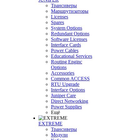
Трансиверы
Маршрутизаторы
Licenses
Spares
System Options
Redundant Options
Software Licenses
Interface Cards
Power Cables
Educational Services
Routing Enginc
Options
Accessories
Common ACCESS
RTU Upgrade
Interface Options
Juniper Care
Direct Networking
Power Supplies
Ещё
EXTREME
Трансиверы
Модули