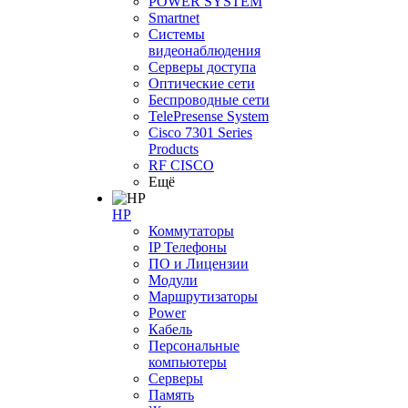
POWER SYSTEM
Smartnet
Системы
видеонаблюдения
Серверы доступа
Оптические сети
Беспроводные сети
TelePresense System
Cisco 7301 Series
Products
RF CISCO
Ещё
HP
Коммутаторы
IP Телефоны
ПО и Лицензии
Модули
Маршрутизаторы
Power
Кабель
Персональные
компьютеры
Серверы
Память