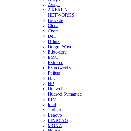
Avaya
AXERRA
NETWORKS
Brocade
Ciena
Cisco
Dell
D-link
DragonWave
Edge-core
EMC
Extreme
F5 networks
Fujitsu
H3С
HP
Huawei
Huawei Symantec
IBM
Intel
Juniper
Lenovo
LINKSYS
MOXA
NetApp