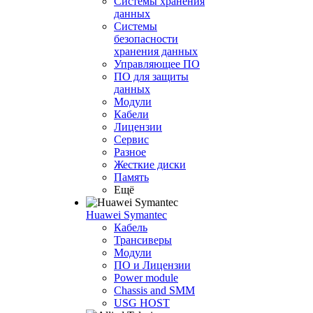
Системы хранения
данных
Системы
безопасности
хранения данных
Управляющее ПО
ПО для защиты
данных
Модули
Кабели
Лицензии
Сервис
Разное
Жесткие диски
Память
Ещё
Huawei Symantec
Кабель
Трансиверы
Модули
ПО и Лицензии
Power module
Chassis and SMM
USG HOST