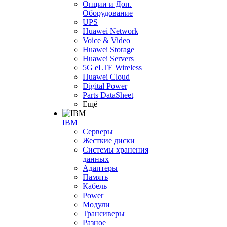
Опции и Доп.
Оборудование
UPS
Huawei Network
Voice & Video
Huawei Storage
Huawei Servers
5G eLTE Wireless
Huawei Cloud
Digital Power
Parts DataSheet
Ещё
IBM
Серверы
Жесткие диски
Системы хранения
данных
Адаптеры
Память
Кабель
Power
Модули
Трансиверы
Разное