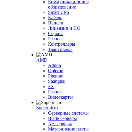
Коммуникационное
оборудование
Smart-UPS
Кабель
Панели
Лицензии и ПО
Сервис
Разное
Контроллеры
Трансиверы
AMD
Athlon
Opteron
Phenom
Shanghai
FX
Разное
Видеокарты
Supermicro
Серверные системы
Blade-серверы
A+ серверы
Материнские платы