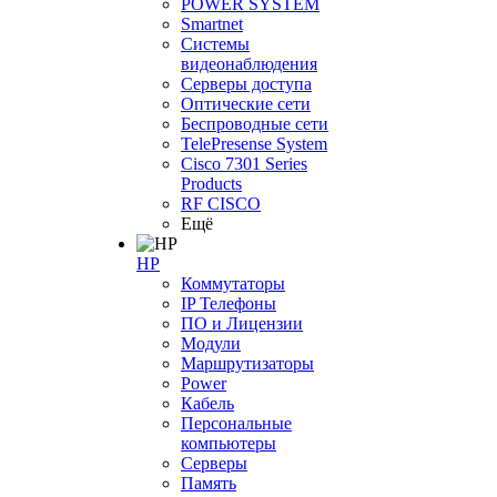
POWER SYSTEM
Smartnet
Системы
видеонаблюдения
Серверы доступа
Оптические сети
Беспроводные сети
TelePresense System
Cisco 7301 Series
Products
RF CISCO
Ещё
HP
Коммутаторы
IP Телефоны
ПО и Лицензии
Модули
Маршрутизаторы
Power
Кабель
Персональные
компьютеры
Серверы
Память