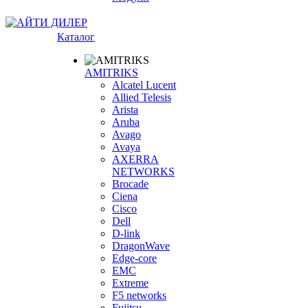
Каталог
AMITRIKS
Alcatel Lucent
Allied Telesis
Arista
Aruba
Avago
Avaya
AXERRA
NETWORKS
Brocade
Ciena
Cisco
Dell
D-link
DragonWave
Edge-core
EMC
Extreme
F5 networks
Fujitsu