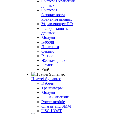
Системы хранения
данных
Системы
безопасности
хранения данных
Управляющее ПО
ПО для защиты
данных
Модули
Кабели
Лицензии
Сервис
Разное
Жесткие диски
Память
Ещё
Huawei Symantec
Кабель
Трансиверы
Модули
ПО и Лицензии
Power module
Chassis and SMM
USG HOST