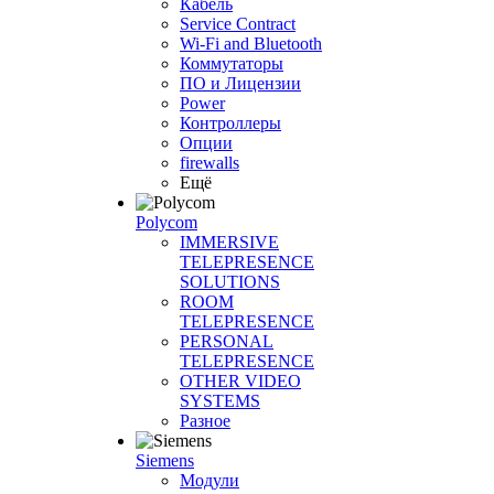
Кабель
Service Contract
Wi-Fi and Bluetooth
Коммутаторы
ПО и Лицензии
Power
Контроллеры
Опции
firewalls
Ещё
Polycom
IMMERSIVE
TELEPRESENCE
SOLUTIONS
ROOM
TELEPRESENCE
PERSONAL
TELEPRESENCE
OTHER VIDEO
SYSTEMS
Разное
Siemens
Модули