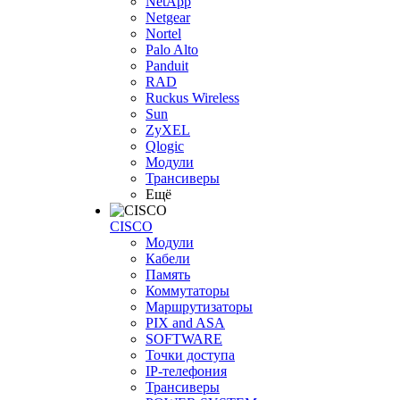
NetApp
Netgear
Nortel
Palo Alto
Panduit
RAD
Ruckus Wireless
Sun
ZyXEL
Qlogic
Модули
Трансиверы
Ещё
CISCO
Модули
Кабели
Память
Коммутаторы
Маршрутизаторы
PIX and ASA
SOFTWARE
Точки доступа
IP-телефония
Трансиверы