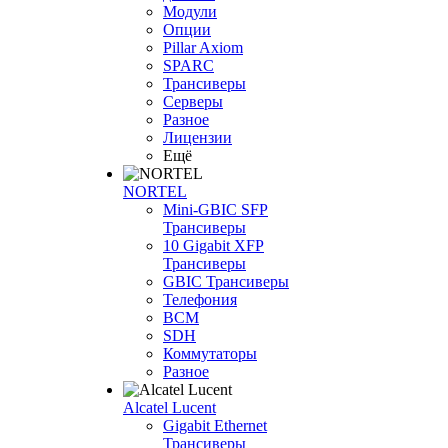
Модули
Опции
Pillar Axiom
SPARC
Трансиверы
Серверы
Разное
Лицензии
Ещё
NORTEL
Mini-GBIC SFP
Трансиверы
10 Gigabit XFP
Трансиверы
GBIC Трансиверы
Телефония
BCM
SDH
Коммутаторы
Разное
Alcatel Lucent
Gigabit Ethernet
Трансиверы