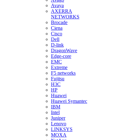
Avaya
AXERRA
NETWORKS
Brocade
Ciena
Cisco
Dell
D-link
DragonWave
Edge-core
EMC
Extreme
F5 networks
Fujitsu
H3С
HP
Huawei
Huawei Symantec
IBM
Intel
Juniper
Lenovo
LINKSYS
MOXA