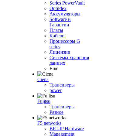
Series PowerVault
OptiPlex
Аккумуляторы
Software и
Гарантии
Платы
Кабели
Процессоры G
series
Лицензии
Системы хранения
данных
Ещё
Ciena
Трансиверы
power
Fujitsu
Трансиверы
Разное
F5 networks
BIG-IP Hardware
Management