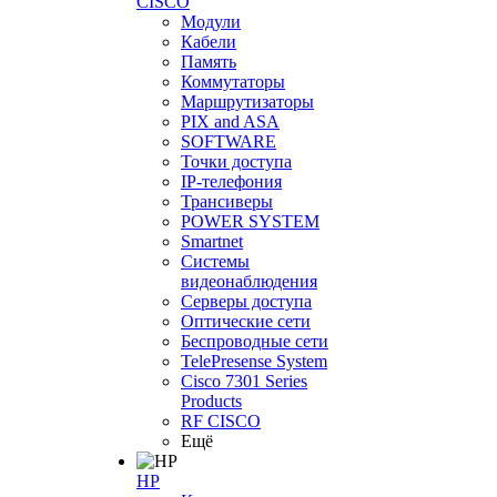
CISCO
Модули
Кабели
Память
Коммутаторы
Маршрутизаторы
PIX and ASA
SOFTWARE
Точки доступа
IP-телефония
Трансиверы
POWER SYSTEM
Smartnet
Системы
видеонаблюдения
Серверы доступа
Оптические сети
Беспроводные сети
TelePresense System
Cisco 7301 Series
Products
RF CISCO
Ещё
HP