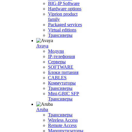
BIG-IP Software
Hardware options
Viprion product
family
Packaged services
Virtual editions
Трансиверы
Avaya
Модули
IP-телефония
Серверы
SOFTWARE
Блоки питания
CABLES
Коммутаторы
Трансиверы
Mini-GBIC SFP
Трансиверы
Aruba
Трансиверы
Wireless Access
Remote Access
Маршрутизаторы