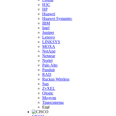
H3С
HP
Huawei
Huawei Symantec
IBM
Intel
Juniper
Lenovo
LINKSYS
MOXA
NetApp
Netgear
Nortel
Palo Alto
Panduit
RAD
Ruckus Wireless
Sun
ZyXEL
Qlogic
Модули
Трансиверы
Ещё