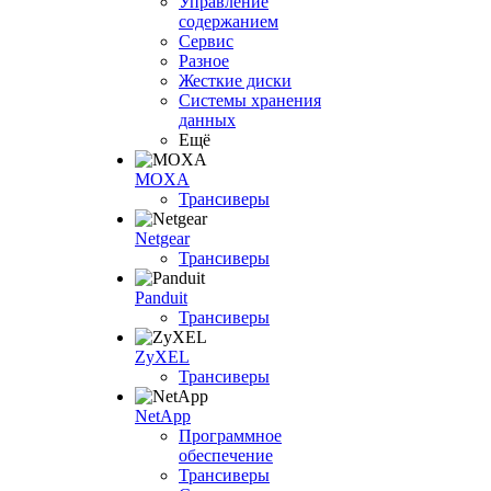
Управление
содержанием
Сервис
Разное
Жесткие диски
Системы хранения
данных
Ещё
MOXA
Трансиверы
Netgear
Трансиверы
Panduit
Трансиверы
ZyXEL
Трансиверы
NetApp
Программное
обеспечение
Трансиверы