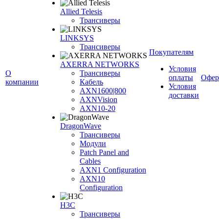
Allied Telesis
Трансиверы
LINKSYS
Трансиверы
Покупателям
AXERRA NETWORKS
Условия
О
Трансиверы
оплаты
Офер
компании
Кабель
Условия
AXN1600|800
доставки
AXNVision
AXN10-20
DragonWave
Трансиверы
Модули
Patch Panel and
Cables
AXN1 Configuration
AXN10
Configuration
H3С
Трансиверы