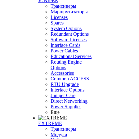
JUNIPER
Трансиверы
Маршрутизаторы
Licenses
Spares
System Options
Redundant Options
Software Licenses
Interface Cards
Power Cables
Educational Services
Routing Enginc
Options
Accessories
Common ACCESS
RTU Upgrade
Interface Options
Juniper Care
Direct Networking
Power Supplies
Ещё
EXTREME
Трансиверы
Модули