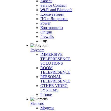
Кабель
Service Contract
Wi-Fi and Bluetooth
Коммутаторы
ПО и Лицензии
Power
Контроллеры
Опции
firewalls
Ещё
Polycom
IMMERSIVE
TELEPRESENCE
SOLUTIONS
ROOM
TELEPRESENCE
PERSONAL
TELEPRESENCE
OTHER VIDEO
SYSTEMS
Разное
Siemens
Модули