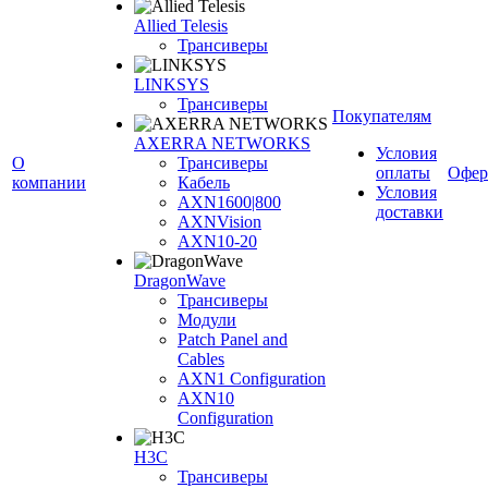
Allied Telesis
Трансиверы
LINKSYS
Трансиверы
Покупателям
AXERRA NETWORKS
Условия
О
Трансиверы
оплаты
Офер
компании
Кабель
Условия
AXN1600|800
доставки
AXNVision
AXN10-20
DragonWave
Трансиверы
Модули
Patch Panel and
Cables
AXN1 Configuration
AXN10
Configuration
H3С
Трансиверы