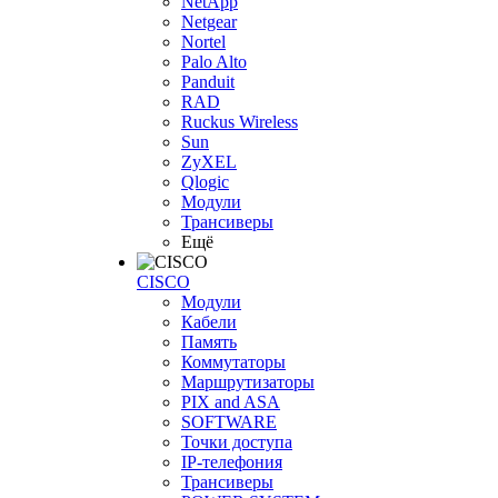
NetApp
Netgear
Nortel
Palo Alto
Panduit
RAD
Ruckus Wireless
Sun
ZyXEL
Qlogic
Модули
Трансиверы
Ещё
CISCO
Модули
Кабели
Память
Коммутаторы
Маршрутизаторы
PIX and ASA
SOFTWARE
Точки доступа
IP-телефония
Трансиверы