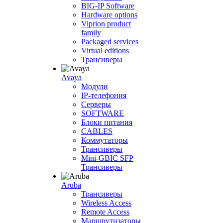
BIG-IP Software
Hardware options
Viprion product
family
Packaged services
Virtual editions
Трансиверы
Avaya
Модули
IP-телефония
Серверы
SOFTWARE
Блоки питания
CABLES
Коммутаторы
Трансиверы
Mini-GBIC SFP
Трансиверы
Aruba
Трансиверы
Wireless Access
Remote Access
Маршрутизаторы