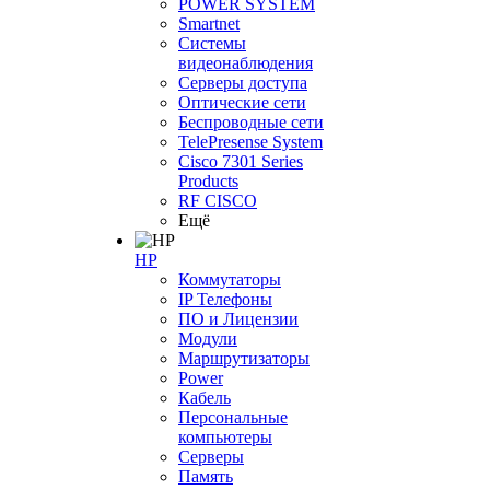
POWER SYSTEM
Smartnet
Системы
видеонаблюдения
Серверы доступа
Оптические сети
Беспроводные сети
TelePresense System
Cisco 7301 Series
Products
RF CISCO
Ещё
HP
Коммутаторы
IP Телефоны
ПО и Лицензии
Модули
Маршрутизаторы
Power
Кабель
Персональные
компьютеры
Серверы
Память