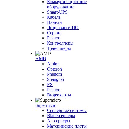
Коммуникационное
оборудование
Smart-UPS
Кабель
Панели
Лицензии и ПО
Сервис
Разное
Контроллеры
Трансиверы
AMD
Athlon
Opteron
Phenom
Shanghai
FX
Разное
Видеокарты
Supermicro
Серверные системы
Blade-серверы
A+ серверы
Материнские платы