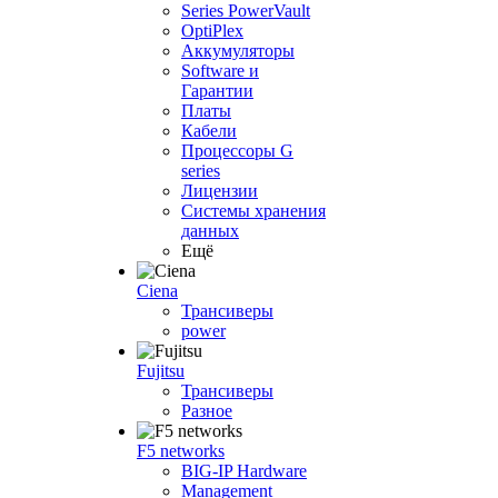
Series PowerVault
OptiPlex
Аккумуляторы
Software и
Гарантии
Платы
Кабели
Процессоры G
series
Лицензии
Системы хранения
данных
Ещё
Ciena
Трансиверы
power
Fujitsu
Трансиверы
Разное
F5 networks
BIG-IP Hardware
Management