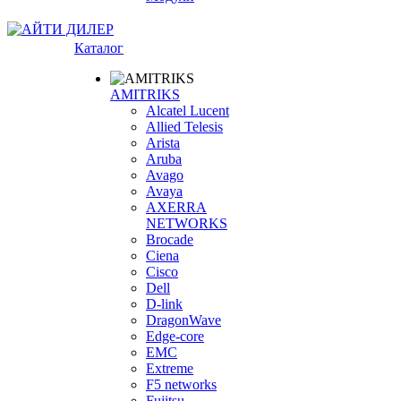
Каталог
AMITRIKS
Alcatel Lucent
Allied Telesis
Arista
Aruba
Avago
Avaya
AXERRA
NETWORKS
Brocade
Ciena
Cisco
Dell
D-link
DragonWave
Edge-core
EMC
Extreme
F5 networks
Fujitsu