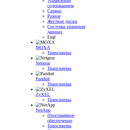
Управление
содержанием
Сервис
Разное
Жесткие диски
Системы хранения
данных
Ещё
MOXA
Трансиверы
Netgear
Трансиверы
Panduit
Трансиверы
ZyXEL
Трансиверы
NetApp
Программное
обеспечение
Трансиверы