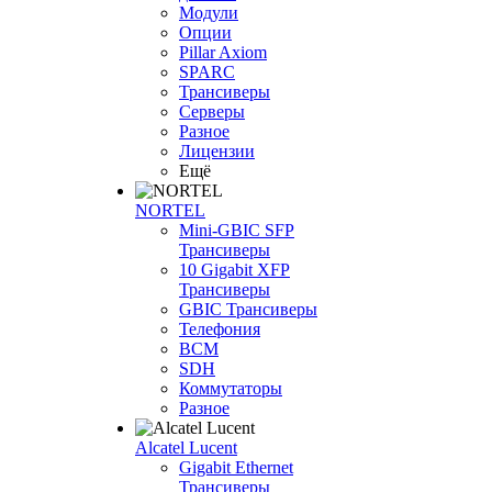
Модули
Опции
Pillar Axiom
SPARC
Трансиверы
Серверы
Разное
Лицензии
Ещё
NORTEL
Mini-GBIC SFP
Трансиверы
10 Gigabit XFP
Трансиверы
GBIC Трансиверы
Телефония
BCM
SDH
Коммутаторы
Разное
Alcatel Lucent
Gigabit Ethernet
Трансиверы