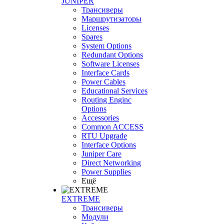
JUNIPER
Трансиверы
Маршрутизаторы
Licenses
Spares
System Options
Redundant Options
Software Licenses
Interface Cards
Power Cables
Educational Services
Routing Enginc
Options
Accessories
Common ACCESS
RTU Upgrade
Interface Options
Juniper Care
Direct Networking
Power Supplies
Ещё
EXTREME
Трансиверы
Модули