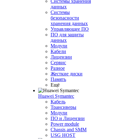
Системы хранения
данных
Системы
безопасности
хранения данных
Управляющее ПО
ПО для защиты
данных
Модули
Кабели
Лицензии
Сервис
Разное
Жесткие диски
Память
Ещё
Huawei Symantec
Кабель
Трансиверы
Модули
ПО и Лицензии
Power module
Chassis and SMM
USG HOST