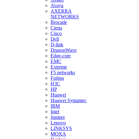
Avaya
AXERRA
NETWORKS
Brocade
Ciena
Cisco
Dell
D-link
DragonWave
Edge-core
EMC
Extreme
F5 networks
Fujitsu
H3С
HP
Huawei
Huawei Symantec
IBM
Intel
Juniper
Lenovo
LINKSYS
MOXA