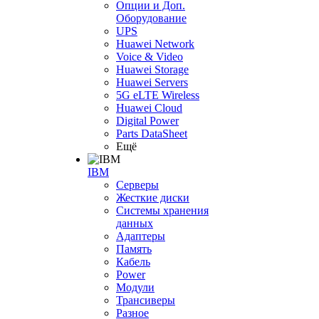
Опции и Доп.
Оборудование
UPS
Huawei Network
Voice & Video
Huawei Storage
Huawei Servers
5G eLTE Wireless
Huawei Cloud
Digital Power
Parts DataSheet
Ещё
IBM
Серверы
Жесткие диски
Системы хранения
данных
Адаптеры
Память
Кабель
Power
Модули
Трансиверы
Разное