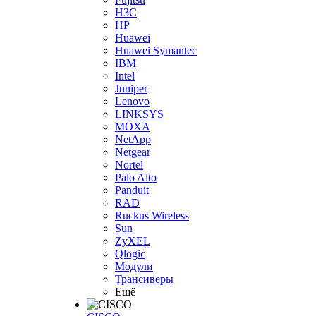
H3С
HP
Huawei
Huawei Symantec
IBM
Intel
Juniper
Lenovo
LINKSYS
MOXA
NetApp
Netgear
Nortel
Palo Alto
Panduit
RAD
Ruckus Wireless
Sun
ZyXEL
Qlogic
Модули
Трансиверы
Ещё