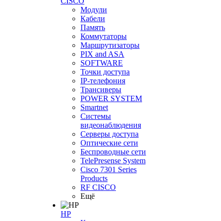
CISCO
Модули
Кабели
Память
Коммутаторы
Маршрутизаторы
PIX and ASA
SOFTWARE
Точки доступа
IP-телефония
Трансиверы
POWER SYSTEM
Smartnet
Системы
видеонаблюдения
Серверы доступа
Оптические сети
Беспроводные сети
TelePresense System
Cisco 7301 Series
Products
RF CISCO
Ещё
HP