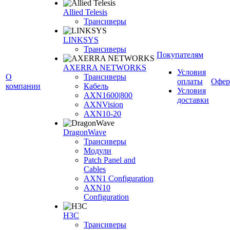
Allied Telesis
Трансиверы
LINKSYS
Трансиверы
Покупателям
AXERRA NETWORKS
Условия
О
Трансиверы
оплаты
Офер
компании
Кабель
Условия
AXN1600|800
доставки
AXNVision
AXN10-20
DragonWave
Трансиверы
Модули
Patch Panel and
Cables
AXN1 Configuration
AXN10
Configuration
H3С
Трансиверы