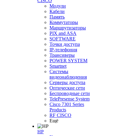
CISCO
Модули
Кабели
Память
Коммутаторы
Маршрутизаторы
PIX and ASA
SOFTWARE
Точки доступа
IP-телефония
Трансиверы
POWER SYSTEM
Smartnet
Системы
видеонаблюдения
Серверы доступа
Оптические сети
Беспроводные сети
TelePresense System
Cisco 7301 Series
Products
RF CISCO
Ещё
HP