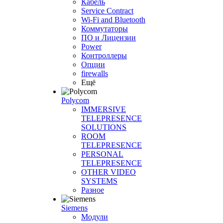
Кабель
Service Contract
Wi-Fi and Bluetooth
Коммутаторы
ПО и Лицензии
Power
Контроллеры
Опции
firewalls
Ещё
Polycom
IMMERSIVE
TELEPRESENCE
SOLUTIONS
ROOM
TELEPRESENCE
PERSONAL
TELEPRESENCE
OTHER VIDEO
SYSTEMS
Разное
Siemens
Модули