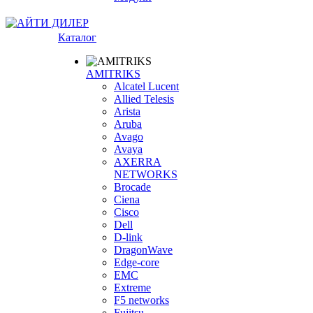
Каталог
AMITRIKS
Alcatel Lucent
Allied Telesis
Arista
Aruba
Avago
Avaya
AXERRA
NETWORKS
Brocade
Ciena
Cisco
Dell
D-link
DragonWave
Edge-core
EMC
Extreme
F5 networks
Fujitsu