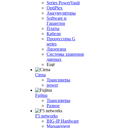
Series PowerVault
OptiPlex
Аккумуляторы
Software и
Гарантии
Платы
Кабели
Процессоры G
series
Лицензии
Системы хранения
данных
Ещё
Ciena
Трансиверы
power
Fujitsu
Трансиверы
Разное
F5 networks
BIG-IP Hardware
Management