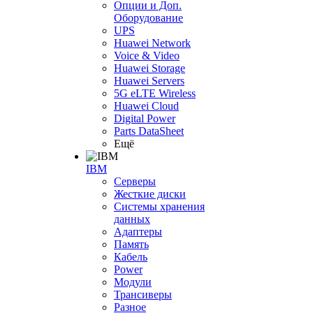
Опции и Доп.
Оборудование
UPS
Huawei Network
Voice & Video
Huawei Storage
Huawei Servers
5G eLTE Wireless
Huawei Cloud
Digital Power
Parts DataSheet
Ещё
IBM
Серверы
Жесткие диски
Системы хранения
данных
Адаптеры
Память
Кабель
Power
Модули
Трансиверы
Разное