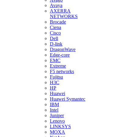
Avaya
AXERRA
NETWORKS
Brocade
Ciena
Cisco
Dell
D-link
DragonWave
Edge-core
EMC
Extreme
F5 networks
Fujitsu
H3С
HP
Huawei
Huawei Symantec
IBM
Intel
Juniper
Lenovo
LINKSYS
MOXA