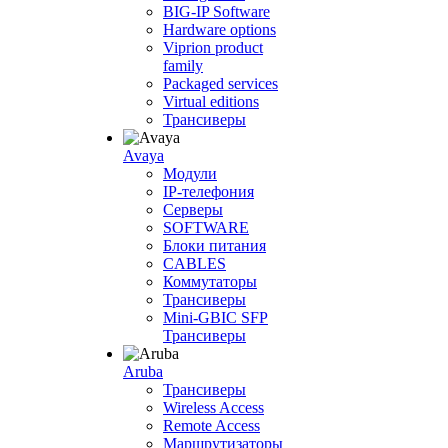
BIG-IP Software
Hardware options
Viprion product
family
Packaged services
Virtual editions
Трансиверы
Avaya
Модули
IP-телефония
Серверы
SOFTWARE
Блоки питания
CABLES
Коммутаторы
Трансиверы
Mini-GBIC SFP
Трансиверы
Aruba
Трансиверы
Wireless Access
Remote Access
Маршрутизаторы