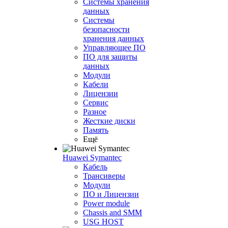
Системы хранения
данных
Системы
безопасности
хранения данных
Управляющее ПО
ПО для защиты
данных
Модули
Кабели
Лицензии
Сервис
Разное
Жесткие диски
Память
Ещё
Huawei Symantec
Кабель
Трансиверы
Модули
ПО и Лицензии
Power module
Chassis and SMM
USG HOST