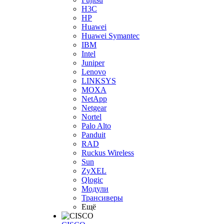
H3С
HP
Huawei
Huawei Symantec
IBM
Intel
Juniper
Lenovo
LINKSYS
MOXA
NetApp
Netgear
Nortel
Palo Alto
Panduit
RAD
Ruckus Wireless
Sun
ZyXEL
Qlogic
Модули
Трансиверы
Ещё