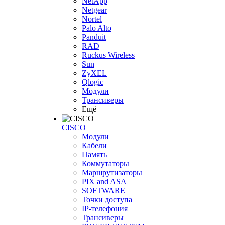
NetApp
Netgear
Nortel
Palo Alto
Panduit
RAD
Ruckus Wireless
Sun
ZyXEL
Qlogic
Модули
Трансиверы
Ещё
CISCO
Модули
Кабели
Память
Коммутаторы
Маршрутизаторы
PIX and ASA
SOFTWARE
Точки доступа
IP-телефония
Трансиверы