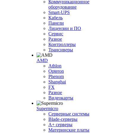
Коммуникационное
оборудование
Smart-UPS
Кабель
Панели
Лицензии и ПО
Сервис
Разное
Контроллеры
Трансиверы
AMD
Athlon
Opteron
Phenom
Shanghai
FX
Разное
Видеокарты
Supermicro
Серверные системы
Blade-серверы
A+ серверы
Материнские платы