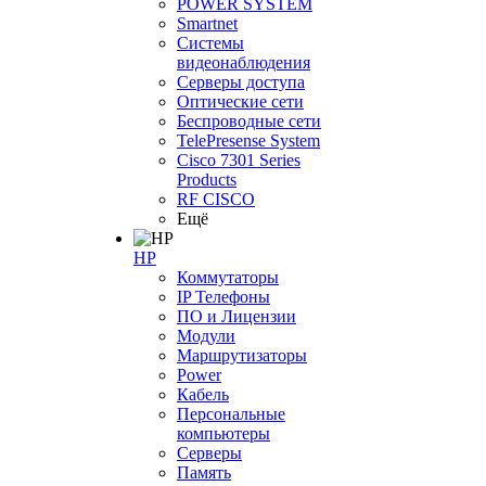
POWER SYSTEM
Smartnet
Системы
видеонаблюдения
Серверы доступа
Оптические сети
Беспроводные сети
TelePresense System
Cisco 7301 Series
Products
RF CISCO
Ещё
HP
Коммутаторы
IP Телефоны
ПО и Лицензии
Модули
Маршрутизаторы
Power
Кабель
Персональные
компьютеры
Серверы
Память