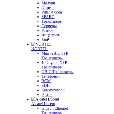
Модули
Опции
Pillar Axiom
SPARC
Трансиверы
Серверы
Разное
Лицензии
Ещё
NORTEL
Mini-GBIC SFP
Трансиверы
10 Gigabit XFP
Трансиверы
GBIC Трансиверы
Телефония
BCM
SDH
Коммутаторы
Разное
Alcatel Lucent
Gigabit Ethernet
Трансиверы