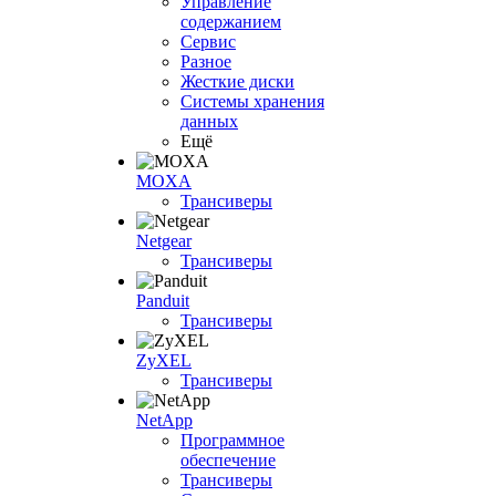
Управление
содержанием
Сервис
Разное
Жесткие диски
Системы хранения
данных
Ещё
MOXA
Трансиверы
Netgear
Трансиверы
Panduit
Трансиверы
ZyXEL
Трансиверы
NetApp
Программное
обеспечение
Трансиверы