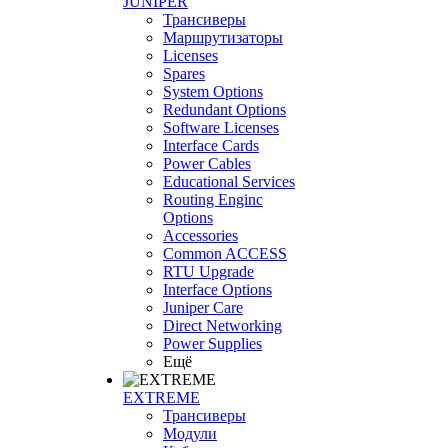
JUNIPER
Трансиверы
Маршрутизаторы
Licenses
Spares
System Options
Redundant Options
Software Licenses
Interface Cards
Power Cables
Educational Services
Routing Enginc
Options
Accessories
Common ACCESS
RTU Upgrade
Interface Options
Juniper Care
Direct Networking
Power Supplies
Ещё
EXTREME
Трансиверы
Модули