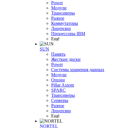
Power
Модули
Трансиверы
Разное
Коммутаторы
Лицензии
Процессоры IBM
Ещё
SUN
Память
Жесткие диски
Power
Системы хранения данных
Модули
Опции
Pillar Axiom
SPARC
Трансиверы
Серверы
Разное
Лицензии
Ещё
NORTEL