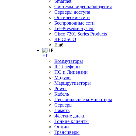
Smartnet
Системы видеонаблюдения
Серверы доступа
Оптические сети
Беспроводные сети
TelePresense System
Cisco 7301 Series Products
RF CISCO
Ещё
HP
Коммутаторы
IP Телефоны
ПО и Лицензии
Модули
Маршрутизаторы
Power
Кабель
Персональные компьютеры
Серверы
Память
Жесткие диски
Тонкие клиенты
Опции
Трансиверы