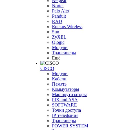
Netgear
Nortel
Palo Alto
Panduit
RAD
Ruckus Wireless
Sun
ZyXEL
Qlogic
Модули
Трансиверы
Ещё
CISCO
Модули
Кабели
Память
Коммутаторы
Маршрутизаторы
PIX and ASA
SOFTWARE
Точки доступа
IP-телефония
Трансиверы
POWER SYSTEM