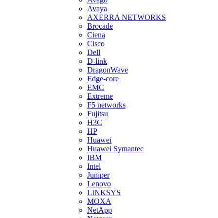
Avaya
AXERRA NETWORKS
Brocade
Ciena
Cisco
Dell
D-link
DragonWave
Edge-core
EMC
Extreme
F5 networks
Fujitsu
H3С
HP
Huawei
Huawei Symantec
IBM
Intel
Juniper
Lenovo
LINKSYS
MOXA
NetApp