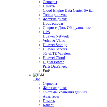
Серверы
Память
Cloud Engine Data Center Switch
Точки доступа
Жесткие диски
Процессоры
Опции и Доп. Оборудование
UPS
Huawei Network
Voice & Video
Huawei Storage
Huawei Servers
5G eLTE Wireless
Huawei Cloud
Digital Power
Parts DataSheet
Ещё
IBM
Серверы
Жесткие диски
Системы хранения данных
Адаптеры
Память
Кабель