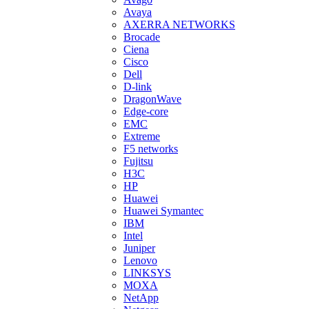
Avaya
AXERRA NETWORKS
Brocade
Ciena
Cisco
Dell
D-link
DragonWave
Edge-core
EMC
Extreme
F5 networks
Fujitsu
H3С
HP
Huawei
Huawei Symantec
IBM
Intel
Juniper
Lenovo
LINKSYS
MOXA
NetApp