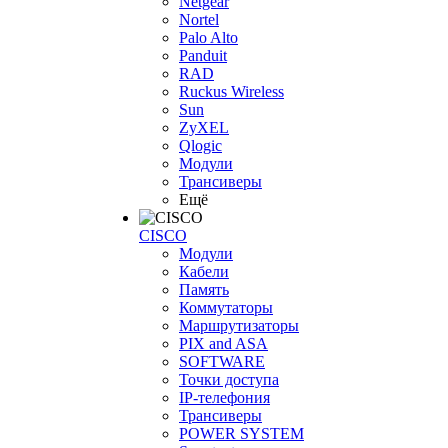
Netgear
Nortel
Palo Alto
Panduit
RAD
Ruckus Wireless
Sun
ZyXEL
Qlogic
Модули
Трансиверы
Ещё
CISCO
Модули
Кабели
Память
Коммутаторы
Маршрутизаторы
PIX and ASA
SOFTWARE
Точки доступа
IP-телефония
Трансиверы
POWER SYSTEM