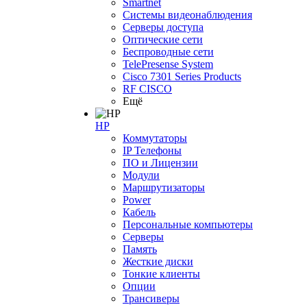
Smartnet
Системы видеонаблюдения
Серверы доступа
Оптические сети
Беспроводные сети
TelePresense System
Cisco 7301 Series Products
RF CISCO
Ещё
HP
Коммутаторы
IP Телефоны
ПО и Лицензии
Модули
Маршрутизаторы
Power
Кабель
Персональные компьютеры
Серверы
Память
Жесткие диски
Тонкие клиенты
Опции
Трансиверы