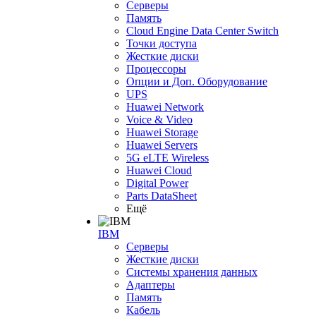
Серверы
Память
Cloud Engine Data Center Switch
Точки доступа
Жесткие диски
Процессоры
Опции и Доп. Оборудование
UPS
Huawei Network
Voice & Video
Huawei Storage
Huawei Servers
5G eLTE Wireless
Huawei Cloud
Digital Power
Parts DataSheet
Ещё
IBM
Серверы
Жесткие диски
Системы хранения данных
Адаптеры
Память
Кабель