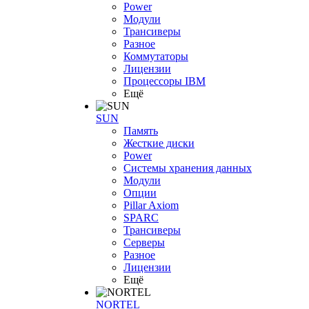
Power
Модули
Трансиверы
Разное
Коммутаторы
Лицензии
Процессоры IBM
Ещё
SUN
Память
Жесткие диски
Power
Системы хранения данных
Модули
Опции
Pillar Axiom
SPARC
Трансиверы
Серверы
Разное
Лицензии
Ещё
NORTEL