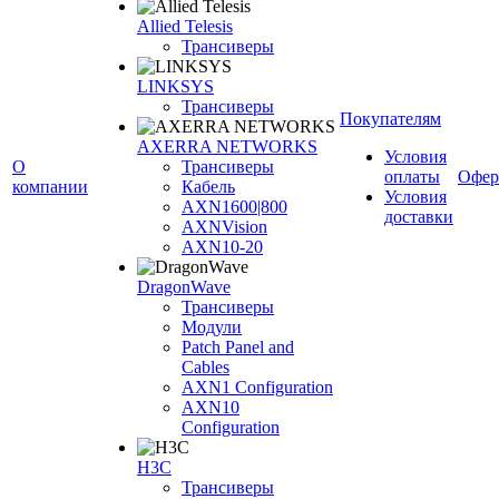
Allied Telesis
Трансиверы
LINKSYS
Трансиверы
Покупателям
AXERRA NETWORKS
Условия
О
Трансиверы
оплаты
Офер
компании
Кабель
Условия
AXN1600|800
доставки
AXNVision
AXN10-20
DragonWave
Трансиверы
Модули
Patch Panel and
Cables
AXN1 Configuration
AXN10
Configuration
H3С
Трансиверы