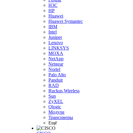
H3С
HP
Huawei
Huawei Symantec
IBM
Intel
Juniper
Lenovo
LINKSYS
MOXA
NetApp
Netgear
Nortel
Palo Alto
Panduit
RAD
Ruckus Wireless
Sun
ZyXEL
Qlogic
Модули
Трансиверы
Ещё