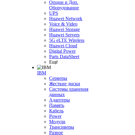
Опции и Доп.
Оборудование
UPS
Huawei Network
Voice & Video
Huawei Storage
Huawei Servers
5G eLTE Wireless
Huawei Cloud
Digital Power
Parts DataSheet
Ещё
IBM
Серверы
Жесткие диски
Системы хранения
данных
Адаптеры
Память
Кабель
Power
Модули
Трансиверы
Разное