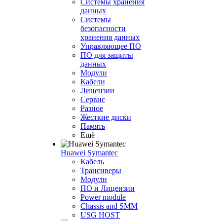
Системы хранения
данных
Системы
безопасности
хранения данных
Управляющее ПО
ПО для защиты
данных
Модули
Кабели
Лицензии
Сервис
Разное
Жесткие диски
Память
Ещё
Huawei Symantec
Кабель
Трансиверы
Модули
ПО и Лицензии
Power module
Chassis and SMM
USG HOST