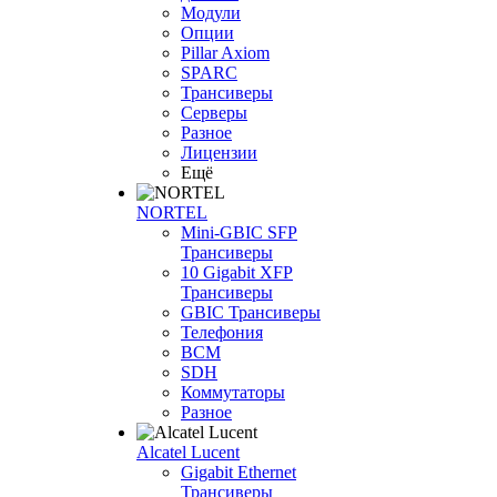
Модули
Опции
Pillar Axiom
SPARC
Трансиверы
Серверы
Разное
Лицензии
Ещё
NORTEL
Mini-GBIC SFP
Трансиверы
10 Gigabit XFP
Трансиверы
GBIC Трансиверы
Телефония
BCM
SDH
Коммутаторы
Разное
Alcatel Lucent
Gigabit Ethernet
Трансиверы