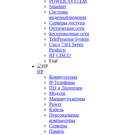
POWER SYSTEM
Smartnet
Системы
видеонаблюдения
Серверы доступа
Оптические сети
Беспроводные сети
TelePresense System
Cisco 7301 Series
Products
RF CISCO
Ещё
HP
Коммутаторы
IP Телефоны
ПО и Лицензии
Модули
Маршрутизаторы
Power
Кабель
Персональные
компьютеры
Серверы
Память