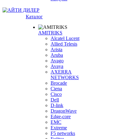
Каталог
AMITRIKS
Alcatel Lucent
Allied Telesis
Arista
Aruba
Avago
Avaya
AXERRA
NETWORKS
Brocade
Ciena
Cisco
Dell
D-link
DragonWave
Edge-core
EMC
Extreme
F5 networks
Fujitsu