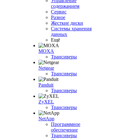
Управление
содержанием
Сервис
Разное
Жесткие диски
Системы хранения
данных
Ещё
MOXA
Трансиверы
Netgear
Трансиверы
Panduit
Трансиверы
ZyXEL
Трансиверы
NetApp
Программное
обеспечение
Трансиверы