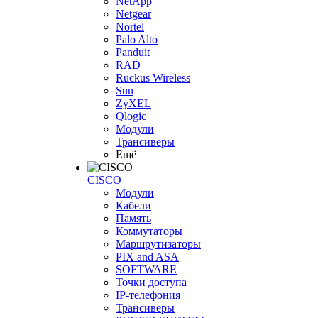
NetApp
Netgear
Nortel
Palo Alto
Panduit
RAD
Ruckus Wireless
Sun
ZyXEL
Qlogic
Модули
Трансиверы
Ещё
CISCO
Модули
Кабели
Память
Коммутаторы
Маршрутизаторы
PIX and ASA
SOFTWARE
Точки доступа
IP-телефония
Трансиверы