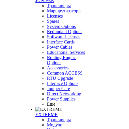
JUNIPER
Трансиверы
Маршрутизаторы
Licenses
Spares
System Options
Redundant Options
Software Licenses
Interface Cards
Power Cables
Educational Services
Routing Enginc
Options
Accessories
Common ACCESS
RTU Upgrade
Interface Options
Juniper Care
Direct Networking
Power Supplies
Ещё
EXTREME
Трансиверы
Модули