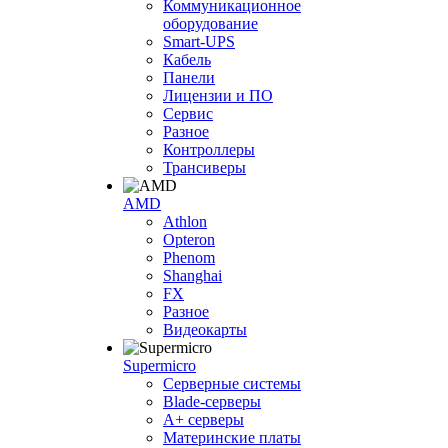
Коммуникационное
оборудование
Smart-UPS
Кабель
Панели
Лицензии и ПО
Сервис
Разное
Контроллеры
Трансиверы
AMD
Athlon
Opteron
Phenom
Shanghai
FX
Разное
Видеокарты
Supermicro
Серверные системы
Blade-серверы
A+ серверы
Материнские платы