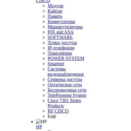
CISCO
Модули
Кабели
Память
Коммутаторы
Маршрутизаторы
PIX and ASA
SOFTWARE
Точки доступа
IP-телефония
Трансиверы
POWER SYSTEM
Smartnet
Системы
видеонаблюдения
Серверы доступа
Оптические сети
Беспроводные сети
TelePresense System
Cisco 7301 Series
Products
RF CISCO
Ещё
HP