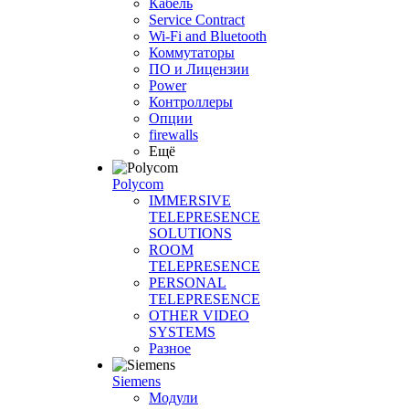
Кабель
Service Contract
Wi-Fi and Bluetooth
Коммутаторы
ПО и Лицензии
Power
Контроллеры
Опции
firewalls
Ещё
Polycom
IMMERSIVE
TELEPRESENCE
SOLUTIONS
ROOM
TELEPRESENCE
PERSONAL
TELEPRESENCE
OTHER VIDEO
SYSTEMS
Разное
Siemens
Модули