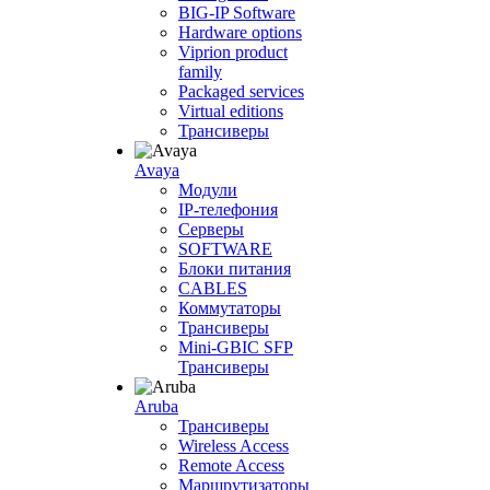
BIG-IP Software
Hardware options
Viprion product
family
Packaged services
Virtual editions
Трансиверы
Avaya
Модули
IP-телефония
Серверы
SOFTWARE
Блоки питания
CABLES
Коммутаторы
Трансиверы
Mini-GBIC SFP
Трансиверы
Aruba
Трансиверы
Wireless Access
Remote Access
Маршрутизаторы