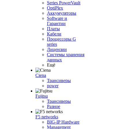
Series PowerVault
OptiPlex
Аккумуляторы
Software и
Гарантии
Платы
Кабели
Процессоры G
series
Лицензии
Системы хранения
данных
Ещё
Ciena
Трансиверы
power
Fujitsu
Трансиверы
Разное
F5 networks
BIG-IP Hardware
Management