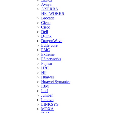
Avaya
AXERRA
NETWORKS
Brocade
Ciena
Cisco
Dell
D-link
DragonWave
Edge-core
EMC
Extreme
F5 networks
Fujitsu
H3С
HP
Huawei
Huawei Symantec
IBM
Intel
Juniper
Lenovo
LINKSYS
MOXA