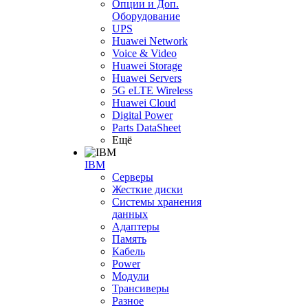
Опции и Доп.
Оборудование
UPS
Huawei Network
Voice & Video
Huawei Storage
Huawei Servers
5G eLTE Wireless
Huawei Cloud
Digital Power
Parts DataSheet
Ещё
IBM
Серверы
Жесткие диски
Системы хранения
данных
Адаптеры
Память
Кабель
Power
Модули
Трансиверы
Разное