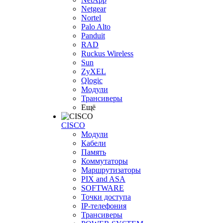
Netgear
Nortel
Palo Alto
Panduit
RAD
Ruckus Wireless
Sun
ZyXEL
Qlogic
Модули
Трансиверы
Ещё
CISCO
Модули
Кабели
Память
Коммутаторы
Маршрутизаторы
PIX and ASA
SOFTWARE
Точки доступа
IP-телефония
Трансиверы