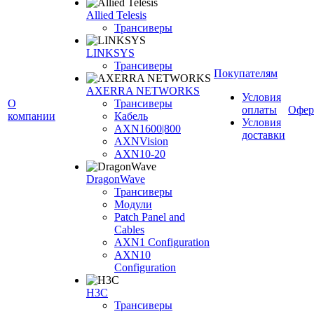
Allied Telesis
Трансиверы
LINKSYS
Трансиверы
Покупателям
AXERRA NETWORKS
Условия
О
Трансиверы
оплаты
Офер
компании
Кабель
Условия
AXN1600|800
доставки
AXNVision
AXN10-20
DragonWave
Трансиверы
Модули
Patch Panel and
Cables
AXN1 Configuration
AXN10
Configuration
H3С
Трансиверы