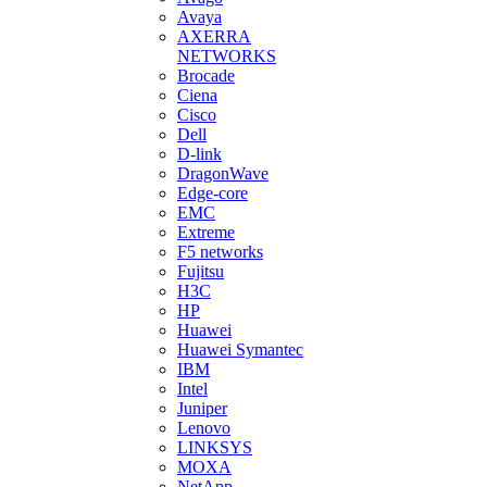
Avaya
AXERRA
NETWORKS
Brocade
Ciena
Cisco
Dell
D-link
DragonWave
Edge-core
EMC
Extreme
F5 networks
Fujitsu
H3С
HP
Huawei
Huawei Symantec
IBM
Intel
Juniper
Lenovo
LINKSYS
MOXA
NetApp