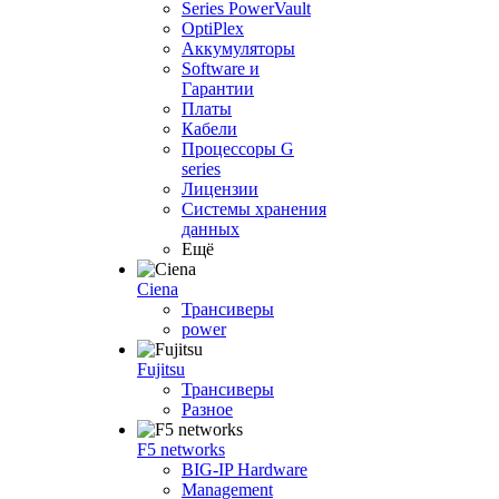
Series PowerVault
OptiPlex
Аккумуляторы
Software и
Гарантии
Платы
Кабели
Процессоры G
series
Лицензии
Системы хранения
данных
Ещё
Ciena
Трансиверы
power
Fujitsu
Трансиверы
Разное
F5 networks
BIG-IP Hardware
Management