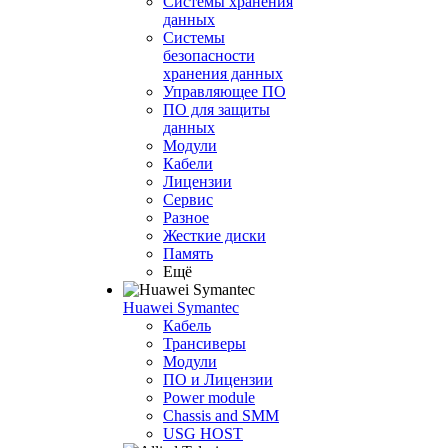
Системы хранения
данных
Системы
безопасности
хранения данных
Управляющее ПО
ПО для защиты
данных
Модули
Кабели
Лицензии
Сервис
Разное
Жесткие диски
Память
Ещё
Huawei Symantec
Кабель
Трансиверы
Модули
ПО и Лицензии
Power module
Chassis and SMM
USG HOST