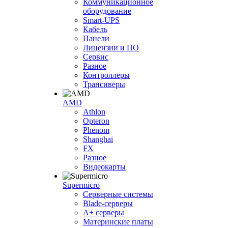
Коммуникационное
оборудование
Smart-UPS
Кабель
Панели
Лицензии и ПО
Сервис
Разное
Контроллеры
Трансиверы
AMD
Athlon
Opteron
Phenom
Shanghai
FX
Разное
Видеокарты
Supermicro
Серверные системы
Blade-серверы
A+ серверы
Материнские платы