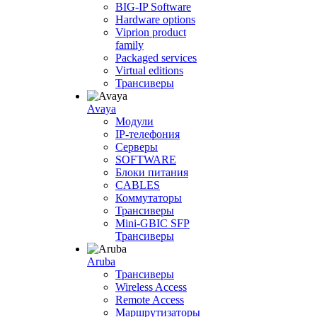
BIG-IP Software
Hardware options
Viprion product
family
Packaged services
Virtual editions
Трансиверы
Avaya
Модули
IP-телефония
Серверы
SOFTWARE
Блоки питания
CABLES
Коммутаторы
Трансиверы
Mini-GBIC SFP
Трансиверы
Aruba
Трансиверы
Wireless Access
Remote Access
Маршрутизаторы