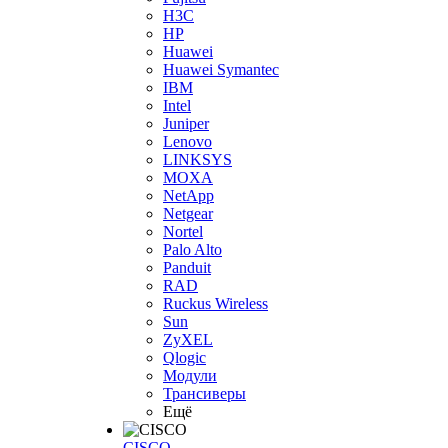
H3С
HP
Huawei
Huawei Symantec
IBM
Intel
Juniper
Lenovo
LINKSYS
MOXA
NetApp
Netgear
Nortel
Palo Alto
Panduit
RAD
Ruckus Wireless
Sun
ZyXEL
Qlogic
Модули
Трансиверы
Ещё
CISCO