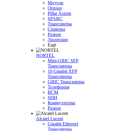
Модули
Опции
Pillar Axiom
SPARC
Трансиверы
Серверы
Разное
Лицензии
Ещё
NORTEL
Mini-GBIC SFP
Трансиверы
10 Gigabit XFP
Трансиверы
GBIC Трансиверы
Телефония
BCM
SDH
Коммутаторы
Разное
Alcatel Lucent
Gigabit Ethernet
Трансиверы