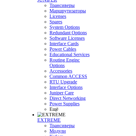
Трансиверы
Маршрутизаторы
Licenses
Spares
System Options
Redundant Options
Software Licenses
Interface Cards
Power Cables
Educational Services
Routing Enginc
Options
Accessories
Common ACCESS
RTU Upgrade
Interface Options
Juniper Care
Direct Networking
Power Supplies
Ещё
EXTREME
Трансиверы
Модули