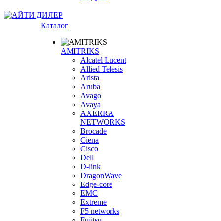
Каталог
AMITRIKS
Alcatel Lucent
Allied Telesis
Arista
Aruba
Avago
Avaya
AXERRA
NETWORKS
Brocade
Ciena
Cisco
Dell
D-link
DragonWave
Edge-core
EMC
Extreme
F5 networks
Fujitsu