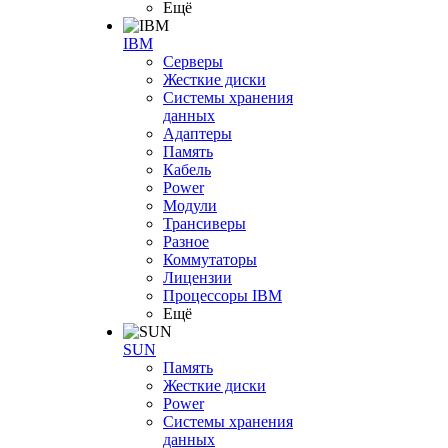
Ещё
IBM
Серверы
Жесткие диски
Системы хранения
данных
Адаптеры
Память
Кабель
Power
Модули
Трансиверы
Разное
Коммутаторы
Лицензии
Процессоры IBM
Ещё
SUN
Память
Жесткие диски
Power
Системы хранения
данных