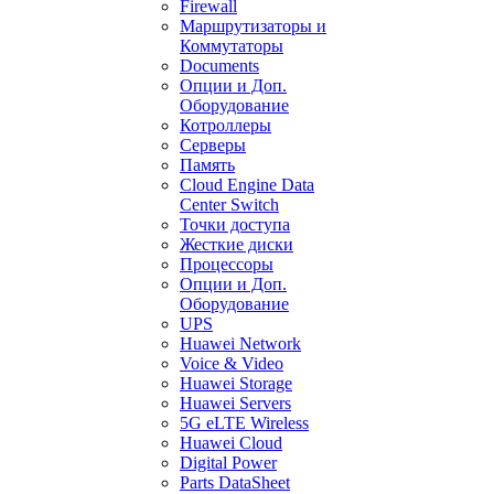
Firewall
Маршрутизаторы и
Коммутаторы
Documents
Опции и Доп.
Оборудование
Котроллеры
Серверы
Память
Cloud Engine Data
Center Switch
Точки доступа
Жесткие диски
Процессоры
Опции и Доп.
Оборудование
UPS
Huawei Network
Voice & Video
Huawei Storage
Huawei Servers
5G eLTE Wireless
Huawei Cloud
Digital Power
Parts DataSheet