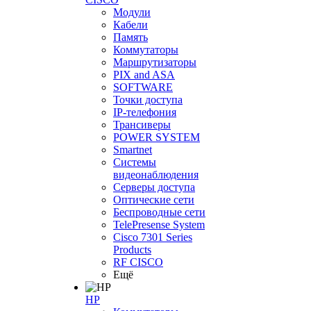
Модули
Кабели
Память
Коммутаторы
Маршрутизаторы
PIX and ASA
SOFTWARE
Точки доступа
IP-телефония
Трансиверы
POWER SYSTEM
Smartnet
Системы
видеонаблюдения
Серверы доступа
Оптические сети
Беспроводные сети
TelePresense System
Cisco 7301 Series
Products
RF CISCO
Ещё
HP