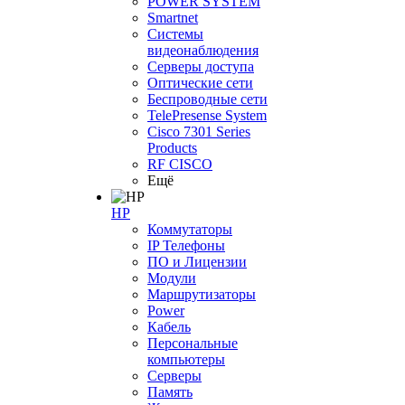
POWER SYSTEM
Smartnet
Системы
видеонаблюдения
Серверы доступа
Оптические сети
Беспроводные сети
TelePresense System
Cisco 7301 Series
Products
RF CISCO
Ещё
HP
Коммутаторы
IP Телефоны
ПО и Лицензии
Модули
Маршрутизаторы
Power
Кабель
Персональные
компьютеры
Серверы
Память