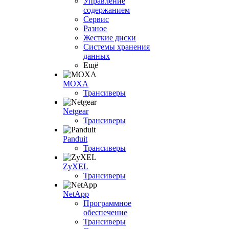
Управление
содержанием
Сервис
Разное
Жесткие диски
Системы хранения
данных
Ещё
MOXA
Трансиверы
Netgear
Трансиверы
Panduit
Трансиверы
ZyXEL
Трансиверы
NetApp
Программное
обеспечение
Трансиверы