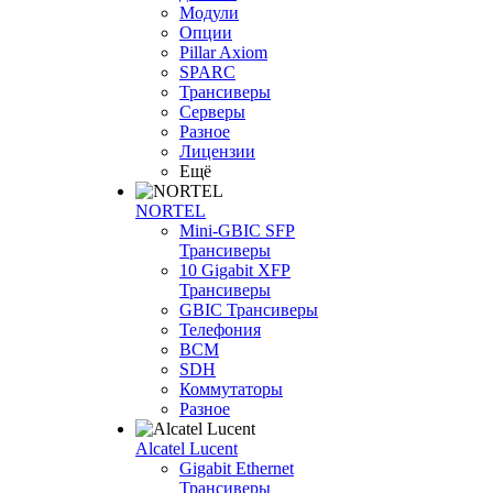
Модули
Опции
Pillar Axiom
SPARC
Трансиверы
Серверы
Разное
Лицензии
Ещё
NORTEL
Mini-GBIC SFP
Трансиверы
10 Gigabit XFP
Трансиверы
GBIC Трансиверы
Телефония
BCM
SDH
Коммутаторы
Разное
Alcatel Lucent
Gigabit Ethernet
Трансиверы