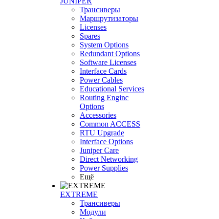
JUNIPER
Трансиверы
Маршрутизаторы
Licenses
Spares
System Options
Redundant Options
Software Licenses
Interface Cards
Power Cables
Educational Services
Routing Enginc
Options
Accessories
Common ACCESS
RTU Upgrade
Interface Options
Juniper Care
Direct Networking
Power Supplies
Ещё
EXTREME
Трансиверы
Модули