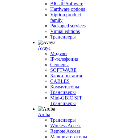
BIG-IP Software
Hardware options
Viprion product
family
Packaged services
Virtual editions
Трансиверы
Avaya
Модули
IP-телефония
Серверы
SOFTWARE
Блоки питания
CABLES
Коммутаторы
Трансиверы
Mini-GBIC SFP
Трансиверы
Aruba
Трансиверы
Wireless Access
Remote Access
Маршрутизаторы