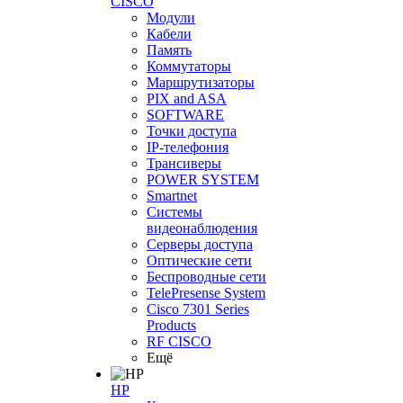
CISCO
Модули
Кабели
Память
Коммутаторы
Маршрутизаторы
PIX and ASA
SOFTWARE
Точки доступа
IP-телефония
Трансиверы
POWER SYSTEM
Smartnet
Системы
видеонаблюдения
Серверы доступа
Оптические сети
Беспроводные сети
TelePresense System
Cisco 7301 Series
Products
RF CISCO
Ещё
HP