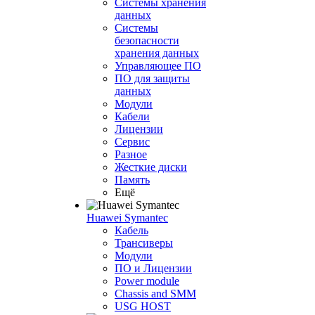
Системы хранения
данных
Системы
безопасности
хранения данных
Управляющее ПО
ПО для защиты
данных
Модули
Кабели
Лицензии
Сервис
Разное
Жесткие диски
Память
Ещё
Huawei Symantec
Кабель
Трансиверы
Модули
ПО и Лицензии
Power module
Chassis and SMM
USG HOST