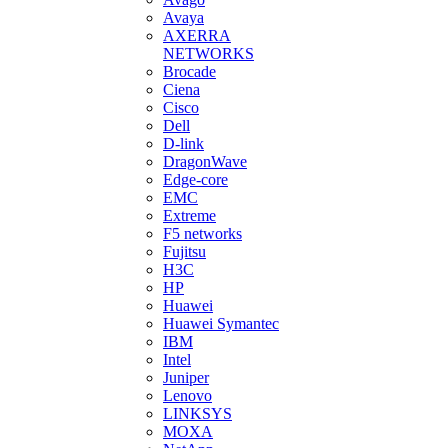
Avaya
AXERRA
NETWORKS
Brocade
Ciena
Cisco
Dell
D-link
DragonWave
Edge-core
EMC
Extreme
F5 networks
Fujitsu
H3С
HP
Huawei
Huawei Symantec
IBM
Intel
Juniper
Lenovo
LINKSYS
MOXA