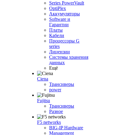
Series PowerVault
OptiPlex
Аккумуляторы
Software и
Гарантии
Платы
Кабели
Процессоры G
series
Лицензии
Системы хранения
данных
Ещё
Ciena
Трансиверы
power
Fujitsu
Трансиверы
Разное
F5 networks
BIG-IP Hardware
Management