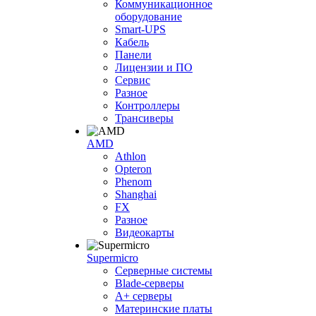
Коммуникационное
оборудование
Smart-UPS
Кабель
Панели
Лицензии и ПО
Сервис
Разное
Контроллеры
Трансиверы
AMD
Athlon
Opteron
Phenom
Shanghai
FX
Разное
Видеокарты
Supermicro
Серверные системы
Blade-серверы
A+ серверы
Материнские платы