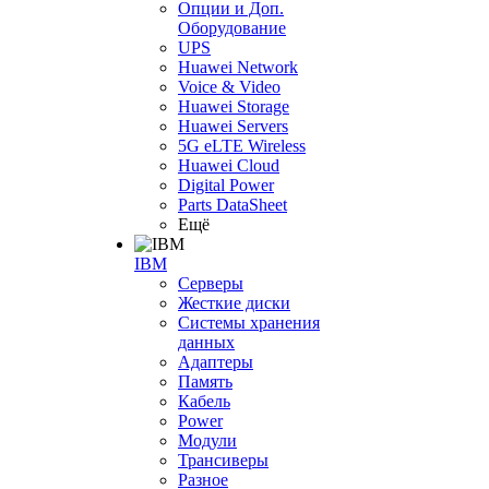
Опции и Доп.
Оборудование
UPS
Huawei Network
Voice & Video
Huawei Storage
Huawei Servers
5G eLTE Wireless
Huawei Cloud
Digital Power
Parts DataSheet
Ещё
IBM
Серверы
Жесткие диски
Системы хранения
данных
Адаптеры
Память
Кабель
Power
Модули
Трансиверы
Разное