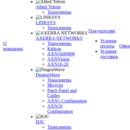
Allied Telesis
Трансиверы
LINKSYS
Трансиверы
Покупателям
AXERRA NETWORKS
Условия
О
Трансиверы
оплаты
Офер
компании
Кабель
Условия
AXN1600|800
доставки
AXNVision
AXN10-20
DragonWave
Трансиверы
Модули
Patch Panel and
Cables
AXN1 Configuration
AXN10
Configuration
H3С
Трансиверы