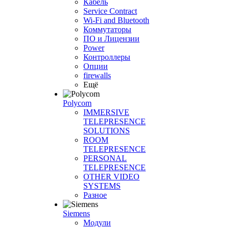
Кабель
Service Contract
Wi-Fi and Bluetooth
Коммутаторы
ПО и Лицензии
Power
Контроллеры
Опции
firewalls
Ещё
Polycom
IMMERSIVE
TELEPRESENCE
SOLUTIONS
ROOM
TELEPRESENCE
PERSONAL
TELEPRESENCE
OTHER VIDEO
SYSTEMS
Разное
Siemens
Модули