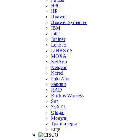
H3С
HP
Huawei
Huawei Symantec
IBM
Intel
Juniper
Lenovo
LINKSYS
MOXA
NetApp
Netgear
Nortel
Palo Alto
Panduit
RAD
Ruckus Wireless
Sun
ZyXEL
Qlogic
Модули
Трансиверы
Ещё