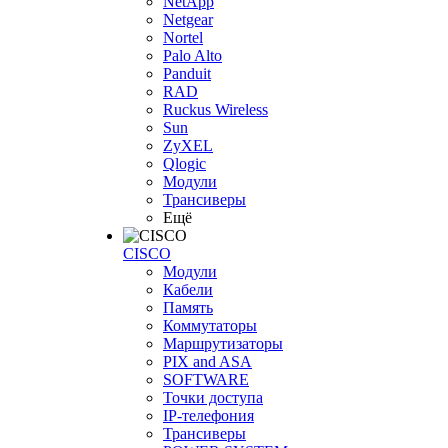
NetApp
Netgear
Nortel
Palo Alto
Panduit
RAD
Ruckus Wireless
Sun
ZyXEL
Qlogic
Модули
Трансиверы
Ещё
CISCO
Модули
Кабели
Память
Коммутаторы
Маршрутизаторы
PIX and ASA
SOFTWARE
Точки доступа
IP-телефония
Трансиверы