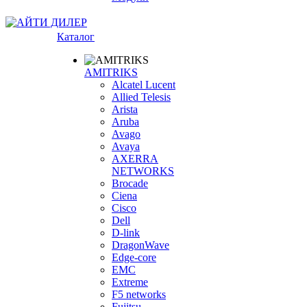
Каталог
AMITRIKS
Alcatel Lucent
Allied Telesis
Arista
Aruba
Avago
Avaya
AXERRA
NETWORKS
Brocade
Ciena
Cisco
Dell
D-link
DragonWave
Edge-core
EMC
Extreme
F5 networks
Fujitsu