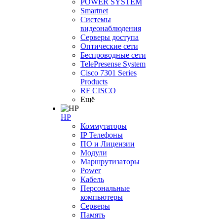
POWER SYSTEM
Smartnet
Системы
видеонаблюдения
Серверы доступа
Оптические сети
Беспроводные сети
TelePresense System
Cisco 7301 Series
Products
RF CISCO
Ещё
HP
Коммутаторы
IP Телефоны
ПО и Лицензии
Модули
Маршрутизаторы
Power
Кабель
Персональные
компьютеры
Серверы
Память