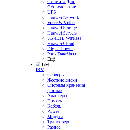
Опции и Доп.
Оборудование
UPS
Huawei Network
Voice & Video
Huawei Storage
Huawei Servers
5G eLTE Wireless
Huawei Cloud
Digital Power
Parts DataSheet
Ещё
IBM
Серверы
Жесткие диски
Системы хранения
данных
Адаптеры
Память
Кабель
Power
Модули
Трансиверы
Разное