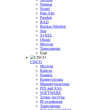
Netgear
Nortel
Palo Alto
Panduit
RAD
Ruckus Wireless
Sun
ZyXEL
Qlogic
Модули
Трансиверы
Ещё
CISCO
Модули
Кабели
Память
Коммутаторы
Маршрутизаторы
PIX and ASA
SOFTWARE
Точки доступа
IP-телефония
Трансиверы