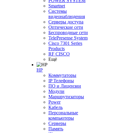
POWER SYSTEM
Smartnet
Системы
видеонаблюдения
Серверы доступа
Оптические сети
Беспроводные сети
TelePresense System
Cisco 7301 Series
Products
RF CISCO
Ещё
HP
Коммутаторы
IP Телефоны
ПО и Лицензии
Модули
Маршрутизаторы
Power
Кабель
Персональные
компьютеры
Серверы
Память