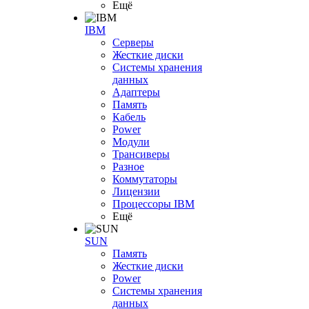
Ещё
IBM
Серверы
Жесткие диски
Системы хранения
данных
Адаптеры
Память
Кабель
Power
Модули
Трансиверы
Разное
Коммутаторы
Лицензии
Процессоры IBM
Ещё
SUN
Память
Жесткие диски
Power
Системы хранения
данных