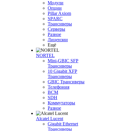
Модули
Опции
Pillar Axiom
SPARC
Трансиверы
Серверы
Разное
Лицензии
Ещё
NORTEL
Mini-GBIC SFP
Трансиверы
10 Gigabit XFP
Трансиверы
GBIC Трансиверы
Телефония
BCM
SDH
Коммутаторы
Разное
Alcatel Lucent
Gigabit Ethernet
Трансиверы