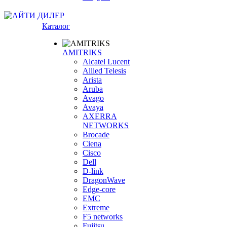
Каталог
AMITRIKS
Alcatel Lucent
Allied Telesis
Arista
Aruba
Avago
Avaya
AXERRA
NETWORKS
Brocade
Ciena
Cisco
Dell
D-link
DragonWave
Edge-core
EMC
Extreme
F5 networks
Fujitsu