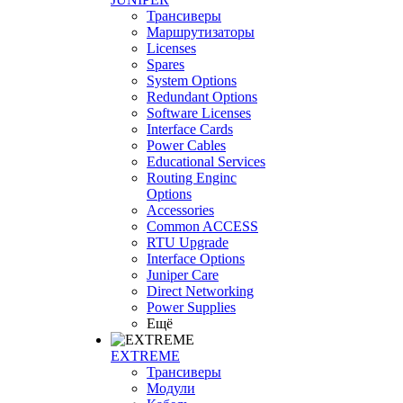
Трансиверы
Маршрутизаторы
Licenses
Spares
System Options
Redundant Options
Software Licenses
Interface Cards
Power Cables
Educational Services
Routing Enginc
Options
Accessories
Common ACCESS
RTU Upgrade
Interface Options
Juniper Care
Direct Networking
Power Supplies
Ещё
EXTREME
Трансиверы
Модули