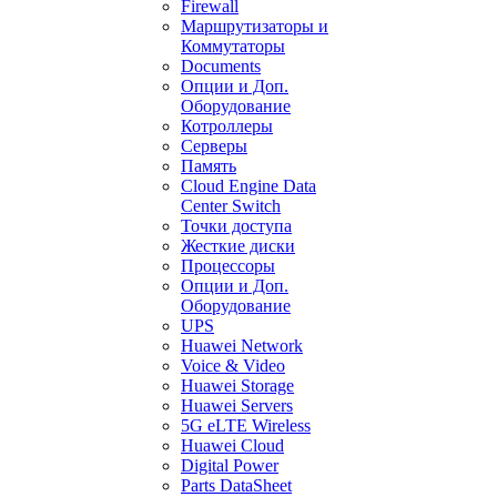
Firewall
Маршрутизаторы и
Коммутаторы
Documents
Опции и Доп.
Оборудование
Котроллеры
Серверы
Память
Cloud Engine Data
Center Switch
Точки доступа
Жесткие диски
Процессоры
Опции и Доп.
Оборудование
UPS
Huawei Network
Voice & Video
Huawei Storage
Huawei Servers
5G eLTE Wireless
Huawei Cloud
Digital Power
Parts DataSheet