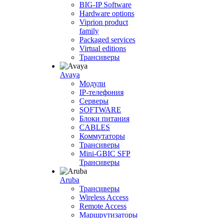
BIG-IP Software
Hardware options
Viprion product
family
Packaged services
Virtual editions
Трансиверы
Avaya
Модули
IP-телефония
Серверы
SOFTWARE
Блоки питания
CABLES
Коммутаторы
Трансиверы
Mini-GBIC SFP
Трансиверы
Aruba
Трансиверы
Wireless Access
Remote Access
Маршрутизаторы