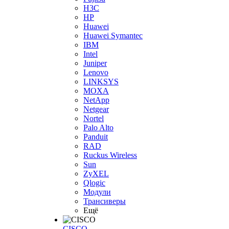
H3С
HP
Huawei
Huawei Symantec
IBM
Intel
Juniper
Lenovo
LINKSYS
MOXA
NetApp
Netgear
Nortel
Palo Alto
Panduit
RAD
Ruckus Wireless
Sun
ZyXEL
Qlogic
Модули
Трансиверы
Ещё
CISCO