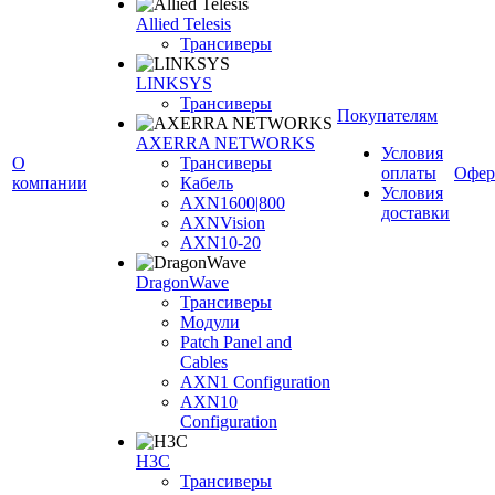
Allied Telesis
Трансиверы
LINKSYS
Трансиверы
Покупателям
AXERRA NETWORKS
Условия
О
Трансиверы
оплаты
Офер
компании
Кабель
Условия
AXN1600|800
доставки
AXNVision
AXN10-20
DragonWave
Трансиверы
Модули
Patch Panel and
Cables
AXN1 Configuration
AXN10
Configuration
H3С
Трансиверы