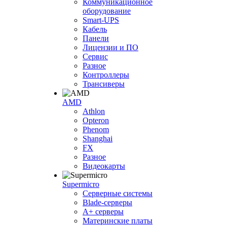
Коммуникационное
оборудование
Smart-UPS
Кабель
Панели
Лицензии и ПО
Сервис
Разное
Контроллеры
Трансиверы
AMD
Athlon
Opteron
Phenom
Shanghai
FX
Разное
Видеокарты
Supermicro
Серверные системы
Blade-серверы
A+ серверы
Материнские платы