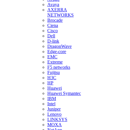
Avaya
AXERRA
NETWORKS
Brocade
Ciena
Cisco
Dell
D-link
DragonWave
Edge-core
EMC
Extreme
F5 networks
Fujitsu
H3С
HP
Huawei
Huawei Symantec
IBM
Intel
Juniper
Lenovo
LINKSYS
MOXA
NetApp