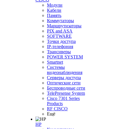
Модули
Кабели
Память
Коммутаторы
Маршрутизаторы
PIX and ASA
SOFTWARE
Точки доступа
IP-телефония
Трансиверы
POWER SYSTEM
Smartnet
Системы
видеонаблюдения
Серверы доступа
Оптические сети
Беспроводные сети
TelePresense System
Cisco 7301 Series
Products
RF CISCO
Ещё
HP