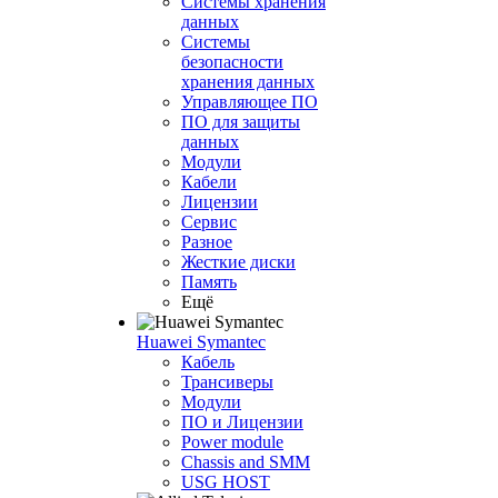
Системы хранения
данных
Системы
безопасности
хранения данных
Управляющее ПО
ПО для защиты
данных
Модули
Кабели
Лицензии
Сервис
Разное
Жесткие диски
Память
Ещё
Huawei Symantec
Кабель
Трансиверы
Модули
ПО и Лицензии
Power module
Chassis and SMM
USG HOST