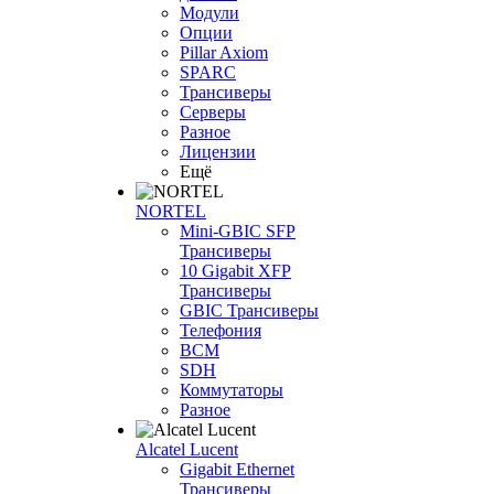
Модули
Опции
Pillar Axiom
SPARC
Трансиверы
Серверы
Разное
Лицензии
Ещё
NORTEL
Mini-GBIC SFP
Трансиверы
10 Gigabit XFP
Трансиверы
GBIC Трансиверы
Телефония
BCM
SDH
Коммутаторы
Разное
Alcatel Lucent
Gigabit Ethernet
Трансиверы