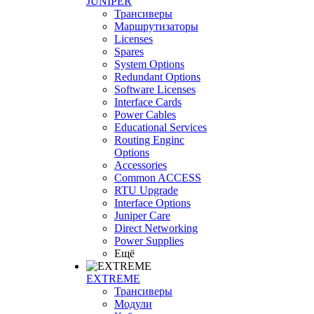
JUNIPER
Трансиверы
Маршрутизаторы
Licenses
Spares
System Options
Redundant Options
Software Licenses
Interface Cards
Power Cables
Educational Services
Routing Enginc
Options
Accessories
Common ACCESS
RTU Upgrade
Interface Options
Juniper Care
Direct Networking
Power Supplies
Ещё
EXTREME
Трансиверы
Модули