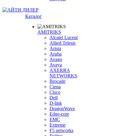
Каталог
AMITRIKS
Alcatel Lucent
Allied Telesis
Arista
Aruba
Avago
Avaya
AXERRA
NETWORKS
Brocade
Ciena
Cisco
Dell
D-link
DragonWave
Edge-core
EMC
Extreme
F5 networks
Fujitsu