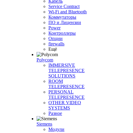
Кабель
Service Contract
Wi-Fi and Bluetooth
Коммутаторы
ПО и Лицензии
Power
Контроллеры
Опции
firewalls
Ещё
Polycom
IMMERSIVE
TELEPRESENCE
SOLUTIONS
ROOM
TELEPRESENCE
PERSONAL
TELEPRESENCE
OTHER VIDEO
SYSTEMS
Разное
Siemens
Модули