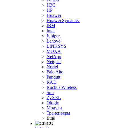
H3С
HP
Huawei
Huawei Symantec
IBM
Intel
Juniper
Lenovo
LINKSYS
MOXA
NetApp
Netgear
Nortel
Palo Alto
Panduit
RAD
Ruckus Wireless
Sun
ZyXEL
Qlogic
Модули
Трансиверы
Ещё