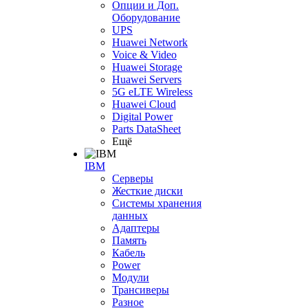
Опции и Доп.
Оборудование
UPS
Huawei Network
Voice & Video
Huawei Storage
Huawei Servers
5G eLTE Wireless
Huawei Cloud
Digital Power
Parts DataSheet
Ещё
IBM
Серверы
Жесткие диски
Системы хранения
данных
Адаптеры
Память
Кабель
Power
Модули
Трансиверы
Разное