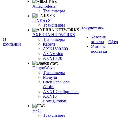
Allied Telesis
Трансиверы
LINKSYS
Трансиверы
Покупателям
AXERRA NETWORKS
Условия
О
Трансиверы
оплаты
Офер
компании
Кабель
Условия
AXN1600|800
доставки
AXNVision
AXN10-20
DragonWave
Трансиверы
Модули
Patch Panel and
Cables
AXN1 Configuration
AXN10
Configuration
H3С
Трансиверы