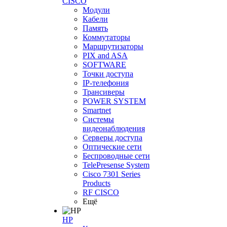
CISCO
Модули
Кабели
Память
Коммутаторы
Маршрутизаторы
PIX and ASA
SOFTWARE
Точки доступа
IP-телефония
Трансиверы
POWER SYSTEM
Smartnet
Системы
видеонаблюдения
Серверы доступа
Оптические сети
Беспроводные сети
TelePresense System
Cisco 7301 Series
Products
RF CISCO
Ещё
HP