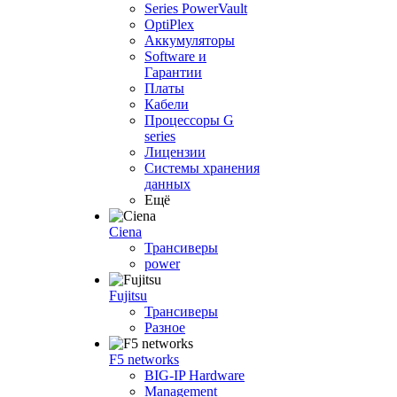
Series PowerVault
OptiPlex
Аккумуляторы
Software и
Гарантии
Платы
Кабели
Процессоры G
series
Лицензии
Системы хранения
данных
Ещё
Ciena
Трансиверы
power
Fujitsu
Трансиверы
Разное
F5 networks
BIG-IP Hardware
Management