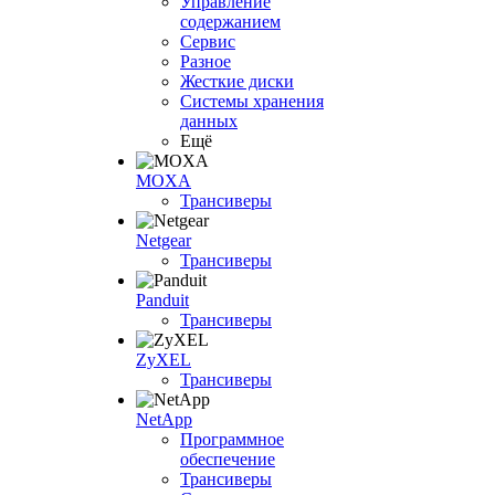
Управление
содержанием
Сервис
Разное
Жесткие диски
Системы хранения
данных
Ещё
MOXA
Трансиверы
Netgear
Трансиверы
Panduit
Трансиверы
ZyXEL
Трансиверы
NetApp
Программное
обеспечение
Трансиверы