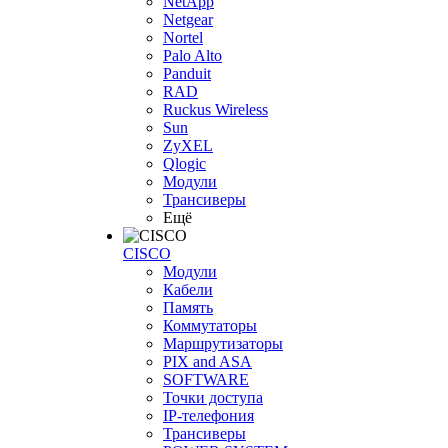
NetApp
Netgear
Nortel
Palo Alto
Panduit
RAD
Ruckus Wireless
Sun
ZyXEL
Qlogic
Модули
Трансиверы
Ещё
CISCO
Модули
Кабели
Память
Коммутаторы
Маршрутизаторы
PIX and ASA
SOFTWARE
Точки доступа
IP-телефония
Трансиверы