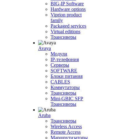
BIG-IP Software
Hardware options
Viprion product
family
Packaged services
Virtual editions
Трансиверы
Avaya
Модули
IP-телефония
Серверы
SOFTWARE
Блоки питания
CABLES
Коммутаторы
Трансиверы
Mini-GBIC SFP
Трансиверы
Aruba
Трансиверы
Wireless Access
Remote Access
Маршрутизаторы