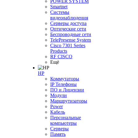
POWER SYSTEM
Smartnet
Системы
видеонаблюдения
Серверы доступа
Оптические сети
Беспроводные сети
TelePresense System
Cisco 7301 Series
Products
RF CISCO
Ещё
HP
Коммутаторы
IP Телефоны
ПО и Лицензии
Модули
Маршрутизаторы
Power
Кабель
Персональные
компьютеры
Серверы
Память