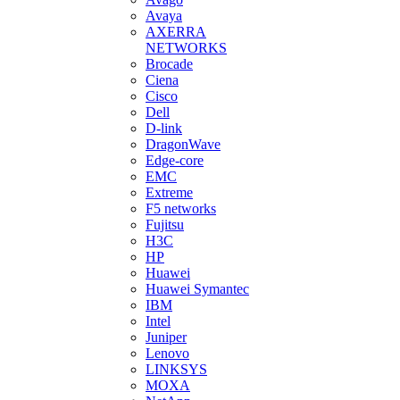
Avaya
AXERRA
NETWORKS
Brocade
Ciena
Cisco
Dell
D-link
DragonWave
Edge-core
EMC
Extreme
F5 networks
Fujitsu
H3С
HP
Huawei
Huawei Symantec
IBM
Intel
Juniper
Lenovo
LINKSYS
MOXA