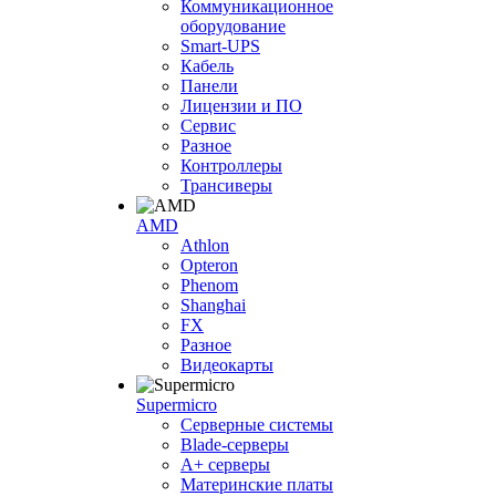
Коммуникационное
оборудование
Smart-UPS
Кабель
Панели
Лицензии и ПО
Сервис
Разное
Контроллеры
Трансиверы
AMD
Athlon
Opteron
Phenom
Shanghai
FX
Разное
Видеокарты
Supermicro
Серверные системы
Blade-серверы
A+ серверы
Материнские платы