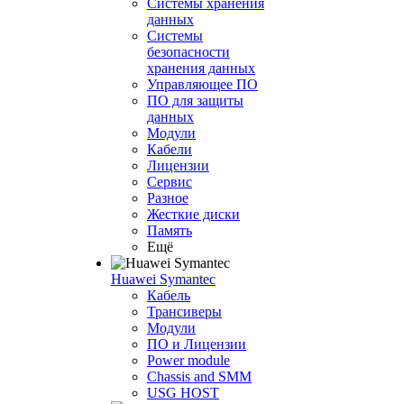
Системы хранения
данных
Системы
безопасности
хранения данных
Управляющее ПО
ПО для защиты
данных
Модули
Кабели
Лицензии
Сервис
Разное
Жесткие диски
Память
Ещё
Huawei Symantec
Кабель
Трансиверы
Модули
ПО и Лицензии
Power module
Chassis and SMM
USG HOST