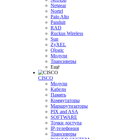
Netgear
Nortel
Palo Alto
Panduit
RAD
Ruckus Wireless
Sun
ZyXEL
Qlogic
Модули
Трансиверы
Ещё
CISCO
Модули
Кабели
Память
Коммутаторы
Маршрутизаторы
PIX and ASA
SOFTWARE
Точки доступа
IP-телефония
Трансиверы