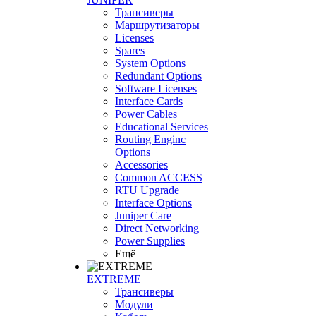
Трансиверы
Маршрутизаторы
Licenses
Spares
System Options
Redundant Options
Software Licenses
Interface Cards
Power Cables
Educational Services
Routing Enginc
Options
Accessories
Common ACCESS
RTU Upgrade
Interface Options
Juniper Care
Direct Networking
Power Supplies
Ещё
EXTREME
Трансиверы
Модули