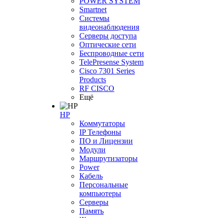
POWER SYSTEM
Smartnet
Системы
видеонаблюдения
Серверы доступа
Оптические сети
Беспроводные сети
TelePresense System
Cisco 7301 Series
Products
RF CISCO
Ещё
HP
Коммутаторы
IP Телефоны
ПО и Лицензии
Модули
Маршрутизаторы
Power
Кабель
Персональные
компьютеры
Серверы
Память