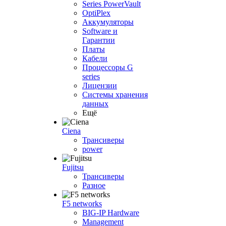
Series PowerVault
OptiPlex
Аккумуляторы
Software и
Гарантии
Платы
Кабели
Процессоры G
series
Лицензии
Системы хранения
данных
Ещё
Ciena
Трансиверы
power
Fujitsu
Трансиверы
Разное
F5 networks
BIG-IP Hardware
Management