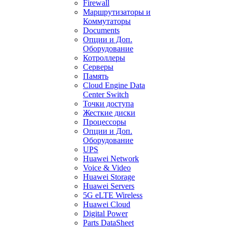
Firewall
Маршрутизаторы и
Коммутаторы
Documents
Опции и Доп.
Оборудование
Котроллеры
Серверы
Память
Cloud Engine Data
Center Switch
Точки доступа
Жесткие диски
Процессоры
Опции и Доп.
Оборудование
UPS
Huawei Network
Voice & Video
Huawei Storage
Huawei Servers
5G eLTE Wireless
Huawei Cloud
Digital Power
Parts DataSheet