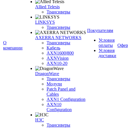
Allied Telesis
Трансиверы
LINKSYS
Трансиверы
Покупателям
AXERRA NETWORKS
Условия
О
Трансиверы
оплаты
Офер
компании
Кабель
Условия
AXN1600|800
доставки
AXNVision
AXN10-20
DragonWave
Трансиверы
Модули
Patch Panel and
Cables
AXN1 Configuration
AXN10
Configuration
H3С
Трансиверы