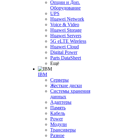
Опции и Доп.
Оборудование
UPS
Huawei Network
Voice & Video
Huawei Storage
Huawei Servers
5G eLTE Wireless
Huawei Cloud
Digital Power
Parts DataSheet
Ещё
IBM
Серверы
Жесткие диски
Системы хранения
данных
Адаптеры
Память
Кабель
Power
Модули
Трансиверы
Разное