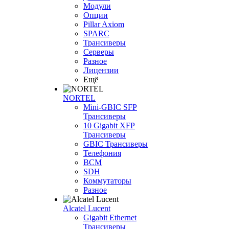
Модули
Опции
Pillar Axiom
SPARC
Трансиверы
Серверы
Разное
Лицензии
Ещё
NORTEL
Mini-GBIC SFP
Трансиверы
10 Gigabit XFP
Трансиверы
GBIC Трансиверы
Телефония
BCM
SDH
Коммутаторы
Разное
Alcatel Lucent
Gigabit Ethernet
Трансиверы