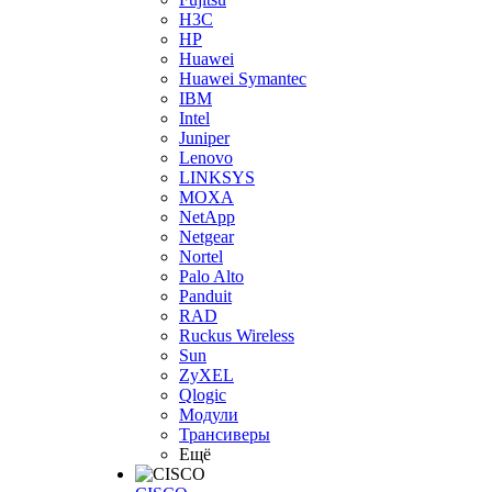
H3С
HP
Huawei
Huawei Symantec
IBM
Intel
Juniper
Lenovo
LINKSYS
MOXA
NetApp
Netgear
Nortel
Palo Alto
Panduit
RAD
Ruckus Wireless
Sun
ZyXEL
Qlogic
Модули
Трансиверы
Ещё