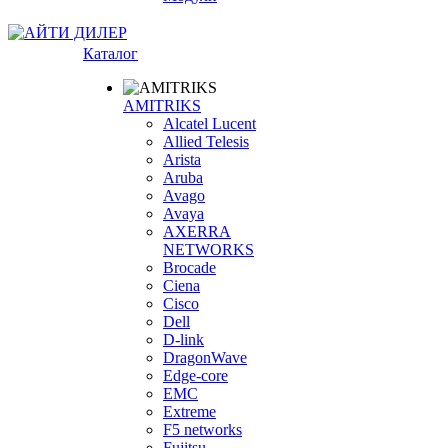
Каталог
AMITRIKS
Alcatel Lucent
Allied Telesis
Arista
Aruba
Avago
Avaya
AXERRA
NETWORKS
Brocade
Ciena
Cisco
Dell
D-link
DragonWave
Edge-core
EMC
Extreme
F5 networks
Fujitsu