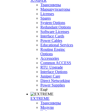
JUNIPER
Трансиверы
Маршрутизаторы
Licenses
Spares
System Options
Redundant Options
Software Licenses
Interface Cards
Power Cables
Educational Services
Routing Enginc
Options
Accessories
Common ACCESS
RTU Upgrade
Interface Options
Juniper Care
Direct Networking
Power Supplies
Ещё
EXTREME
Трансиверы
Модули