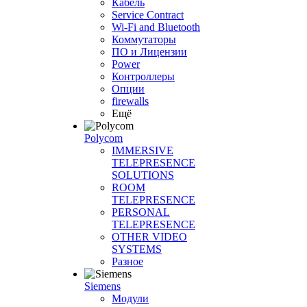
Кабель
Service Contract
Wi-Fi and Bluetooth
Коммутаторы
ПО и Лицензии
Power
Контроллеры
Опции
firewalls
Ещё
Polycom
IMMERSIVE
TELEPRESENCE
SOLUTIONS
ROOM
TELEPRESENCE
PERSONAL
TELEPRESENCE
OTHER VIDEO
SYSTEMS
Разное
Siemens
Модули