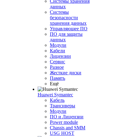
Системы хранения
данных
Системы
безопасности
хранения данных
Управляющее ПО
ПО для защиты
данных
Модули
Кабели
Лицензии
Сервис
Разное
Жесткие диски
Память
Ещё
Huawei Symantec
Кабель
Трансиверы
Модули
ПО и Лицензии
Power module
Chassis and SMM
USG HOST