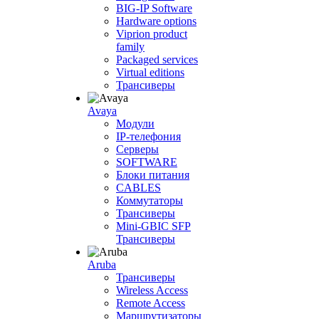
BIG-IP Software
Hardware options
Viprion product
family
Packaged services
Virtual editions
Трансиверы
Avaya
Модули
IP-телефония
Серверы
SOFTWARE
Блоки питания
CABLES
Коммутаторы
Трансиверы
Mini-GBIC SFP
Трансиверы
Aruba
Трансиверы
Wireless Access
Remote Access
Маршрутизаторы