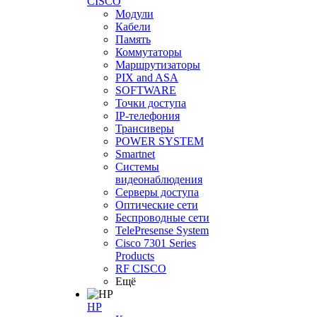
CISCO
Модули
Кабели
Память
Коммутаторы
Маршрутизаторы
PIX and ASA
SOFTWARE
Точки доступа
IP-телефония
Трансиверы
POWER SYSTEM
Smartnet
Системы
видеонаблюдения
Серверы доступа
Оптические сети
Беспроводные сети
TelePresense System
Cisco 7301 Series
Products
RF CISCO
Ещё
HP