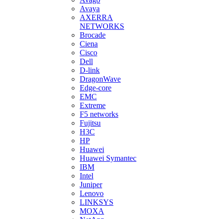
Avaya
AXERRA
NETWORKS
Brocade
Ciena
Cisco
Dell
D-link
DragonWave
Edge-core
EMC
Extreme
F5 networks
Fujitsu
H3С
HP
Huawei
Huawei Symantec
IBM
Intel
Juniper
Lenovo
LINKSYS
MOXA