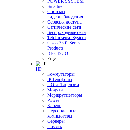
POWER SYSTEM
Smartnet
Системы
видеонаблюдения
Серверы доступа
Оптические сети
Беспроводные сети
TelePresense System
Cisco 7301 Series
Products
RF CISCO
Ещё
HP
Коммутаторы
IP Телефоны
ПО и Лицензии
Модули
Маршрутизаторы
Power
Кабель
Персональные
компьютеры
Серверы
Память