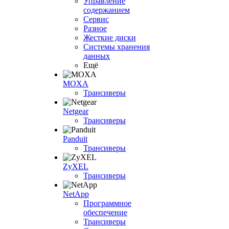
Управление
содержанием
Сервис
Разное
Жесткие диски
Системы хранения
данных
Ещё
MOXA
Трансиверы
Netgear
Трансиверы
Panduit
Трансиверы
ZyXEL
Трансиверы
NetApp
Программное
обеспечение
Трансиверы