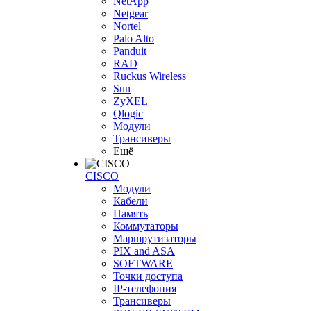
NetApp
Netgear
Nortel
Palo Alto
Panduit
RAD
Ruckus Wireless
Sun
ZyXEL
Qlogic
Модули
Трансиверы
Ещё
CISCO
Модули
Кабели
Память
Коммутаторы
Маршрутизаторы
PIX and ASA
SOFTWARE
Точки доступа
IP-телефония
Трансиверы