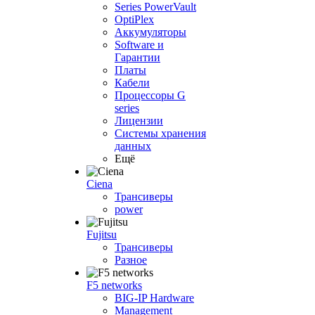
Series PowerVault
OptiPlex
Аккумуляторы
Software и
Гарантии
Платы
Кабели
Процессоры G
series
Лицензии
Системы хранения
данных
Ещё
Ciena
Трансиверы
power
Fujitsu
Трансиверы
Разное
F5 networks
BIG-IP Hardware
Management