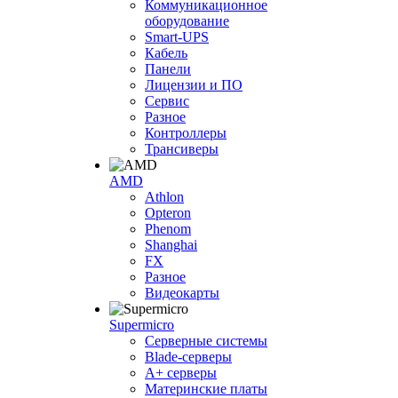
Коммуникационное
оборудование
Smart-UPS
Кабель
Панели
Лицензии и ПО
Сервис
Разное
Контроллеры
Трансиверы
AMD
Athlon
Opteron
Phenom
Shanghai
FX
Разное
Видеокарты
Supermicro
Серверные системы
Blade-серверы
A+ серверы
Материнские платы