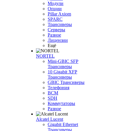
Модули
Опции
Pillar Axiom
SPARC
Трансиверы
Серверы
Разное
Лицензии
Ещё
NORTEL
Mini-GBIC SFP
Трансиверы
10 Gigabit XFP
Трансиверы
GBIC Трансиверы
Телефония
BCM
SDH
Коммутаторы
Разное
Alcatel Lucent
Gigabit Ethernet
Трансиверы