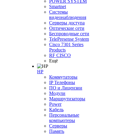
POWER SYSTEM
Smartnet
Системы
видеонаблюдения
Серверы доступа
Оптические сети
Беспроводные сети
TelePresense System
Cisco 7301 Series
Products
RF CISCO
Ещё
HP
Коммутаторы
IP Телефоны
ПО и Лицензии
Модули
Маршрутизаторы
Power
Кабель
Персональные
компьютеры
Серверы
Память