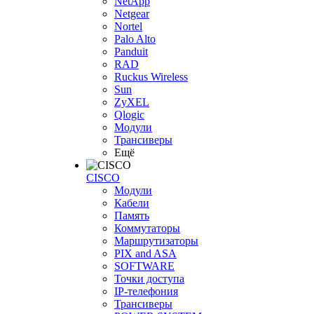
NetApp
Netgear
Nortel
Palo Alto
Panduit
RAD
Ruckus Wireless
Sun
ZyXEL
Qlogic
Модули
Трансиверы
Ещё
CISCO
Модули
Кабели
Память
Коммутаторы
Маршрутизаторы
PIX and ASA
SOFTWARE
Точки доступа
IP-телефония
Трансиверы