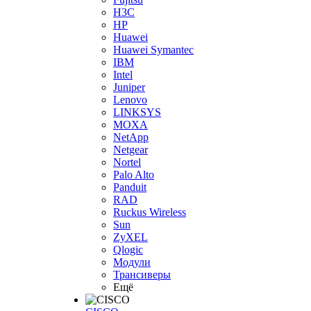
H3С
HP
Huawei
Huawei Symantec
IBM
Intel
Juniper
Lenovo
LINKSYS
MOXA
NetApp
Netgear
Nortel
Palo Alto
Panduit
RAD
Ruckus Wireless
Sun
ZyXEL
Qlogic
Модули
Трансиверы
Ещё