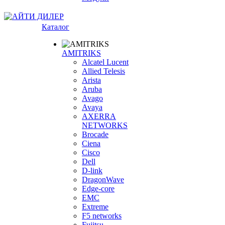
Каталог
AMITRIKS
Alcatel Lucent
Allied Telesis
Arista
Aruba
Avago
Avaya
AXERRA
NETWORKS
Brocade
Ciena
Cisco
Dell
D-link
DragonWave
Edge-core
EMC
Extreme
F5 networks
Fujitsu