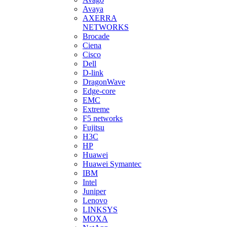
Avaya
AXERRA
NETWORKS
Brocade
Ciena
Cisco
Dell
D-link
DragonWave
Edge-core
EMC
Extreme
F5 networks
Fujitsu
H3С
HP
Huawei
Huawei Symantec
IBM
Intel
Juniper
Lenovo
LINKSYS
MOXA