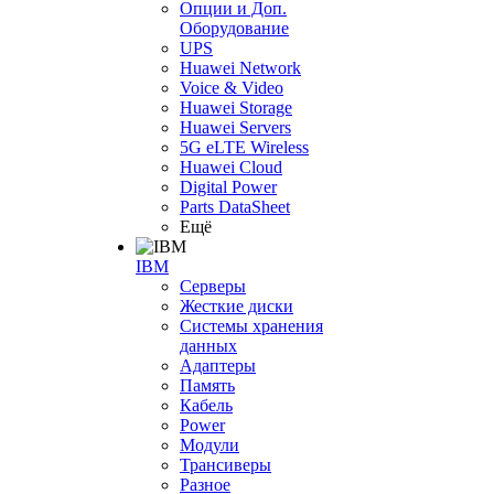
Опции и Доп.
Оборудование
UPS
Huawei Network
Voice & Video
Huawei Storage
Huawei Servers
5G eLTE Wireless
Huawei Cloud
Digital Power
Parts DataSheet
Ещё
IBM
Серверы
Жесткие диски
Системы хранения
данных
Адаптеры
Память
Кабель
Power
Модули
Трансиверы
Разное