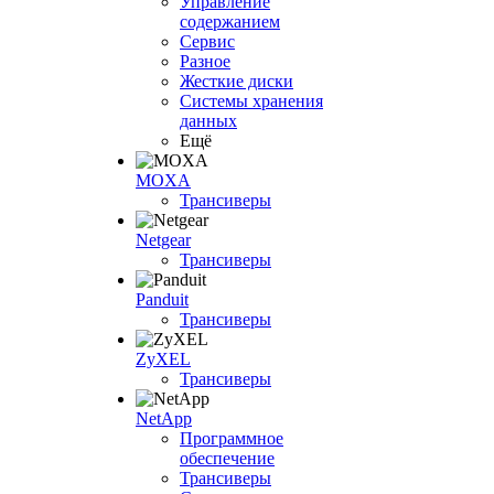
Управление
содержанием
Сервис
Разное
Жесткие диски
Системы хранения
данных
Ещё
MOXA
Трансиверы
Netgear
Трансиверы
Panduit
Трансиверы
ZyXEL
Трансиверы
NetApp
Программное
обеспечение
Трансиверы