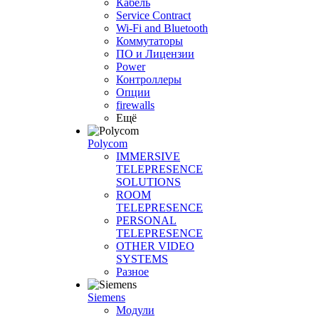
Кабель
Service Contract
Wi-Fi and Bluetooth
Коммутаторы
ПО и Лицензии
Power
Контроллеры
Опции
firewalls
Ещё
Polycom
IMMERSIVE
TELEPRESENCE
SOLUTIONS
ROOM
TELEPRESENCE
PERSONAL
TELEPRESENCE
OTHER VIDEO
SYSTEMS
Разное
Siemens
Модули