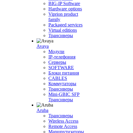
BIG-IP Software
Hardware options
Viprion product
family
Packaged services
Virtual editions
Трансиверы
Avaya
Модули
IP-телефония
Серверы
SOFTWARE
Блоки питания
CABLES
Коммутаторы
Трансиверы
Mini-GBIC SFP
Трансиверы
Aruba
Трансиверы
Wireless Access
Remote Access
Маршрутизаторы