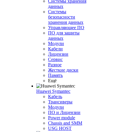
Системы хранения
данных
Системы
безопасности
хранения данных
Управляющее ПО
ПО для защиты
данных
Модули
Кабели
Лицензии
Сервис
Разное
Жесткие диски
Память
Ещё
Huawei Symantec
Кабель
Трансиверы
Модули
ПО и Лицензии
Power module
Chassis and SMM
USG HOST