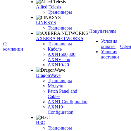
Allied Telesis
Трансиверы
LINKSYS
Трансиверы
Покупателям
AXERRA NETWORKS
Условия
О
Трансиверы
оплаты
Офер
компании
Кабель
Условия
AXN1600|800
доставки
AXNVision
AXN10-20
DragonWave
Трансиверы
Модули
Patch Panel and
Cables
AXN1 Configuration
AXN10
Configuration
H3С
Трансиверы