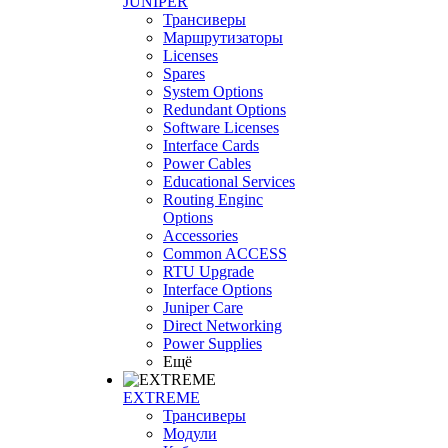
JUNIPER
Трансиверы
Маршрутизаторы
Licenses
Spares
System Options
Redundant Options
Software Licenses
Interface Cards
Power Cables
Educational Services
Routing Enginc
Options
Accessories
Common ACCESS
RTU Upgrade
Interface Options
Juniper Care
Direct Networking
Power Supplies
Ещё
EXTREME
Трансиверы
Модули