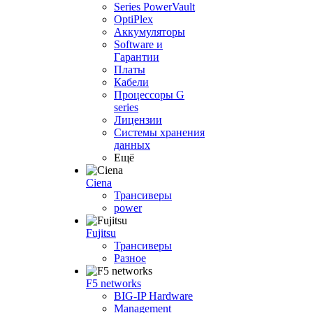
Series PowerVault
OptiPlex
Аккумуляторы
Software и
Гарантии
Платы
Кабели
Процессоры G
series
Лицензии
Системы хранения
данных
Ещё
Ciena
Трансиверы
power
Fujitsu
Трансиверы
Разное
F5 networks
BIG-IP Hardware
Management