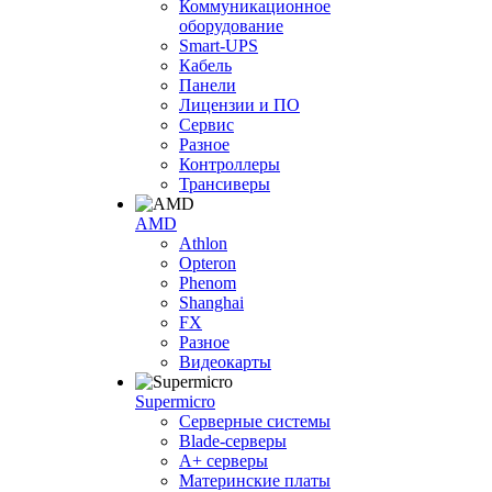
Коммуникационное
оборудование
Smart-UPS
Кабель
Панели
Лицензии и ПО
Сервис
Разное
Контроллеры
Трансиверы
AMD
Athlon
Opteron
Phenom
Shanghai
FX
Разное
Видеокарты
Supermicro
Серверные системы
Blade-серверы
A+ серверы
Материнские платы