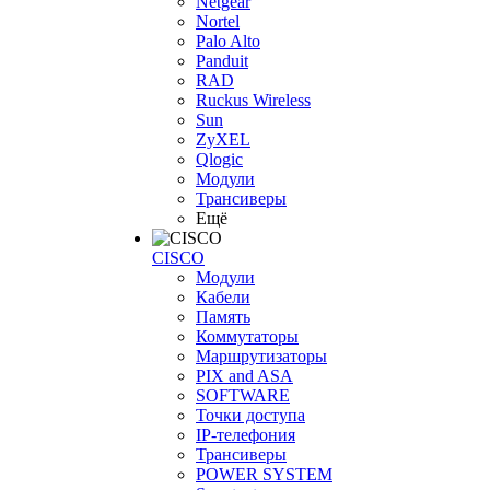
Netgear
Nortel
Palo Alto
Panduit
RAD
Ruckus Wireless
Sun
ZyXEL
Qlogic
Модули
Трансиверы
Ещё
CISCO
Модули
Кабели
Память
Коммутаторы
Маршрутизаторы
PIX and ASA
SOFTWARE
Точки доступа
IP-телефония
Трансиверы
POWER SYSTEM