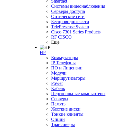
Smartnet
Системы видеонаблюдения
Серверы доступа
Оптические сети
Беспроводные сети
TelePresense System
Cisco 7301 Series Products
RF CISCO
Ещё
HP
Коммутаторы
IP Телефоны
ПО и Лицензии
Модули
Маршрутизаторы
Power
Кабель
Персональные компьютеры
Серверы
Память
Жесткие диски
Тонкие клиенты
Опции
Трансиверы