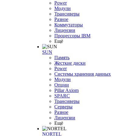
Power
Модули
Трансиверы
Разное
Коммутаторы
Лицензии
Процессоры IBM
Ещё
SUN
Память
Жесткие диски
Power
Системы хранения данных
Модули
Опции
Pillar Axiom
SPARC
Трансиверы
Серверы
Разное
Лицензии
Ещё
NORTEL