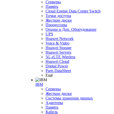
Серверы
Память
Cloud Engine Data Center Switch
Точки доступа
Жесткие диски
Процессоры
Опции и Доп. Оборудование
UPS
Huawei Network
Voice & Video
Huawei Storage
Huawei Servers
5G eLTE Wireless
Huawei Cloud
Digital Power
Parts DataSheet
Ещё
IBM
Серверы
Жесткие диски
Системы хранения данных
Адаптеры
Память
Кабель