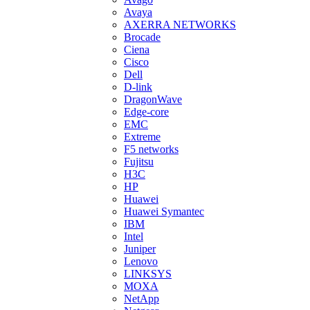
Avaya
AXERRA NETWORKS
Brocade
Ciena
Cisco
Dell
D-link
DragonWave
Edge-core
EMC
Extreme
F5 networks
Fujitsu
H3С
HP
Huawei
Huawei Symantec
IBM
Intel
Juniper
Lenovo
LINKSYS
MOXA
NetApp