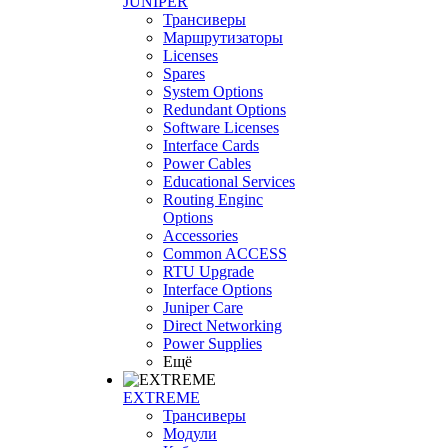
JUNIPER
Трансиверы
Маршрутизаторы
Licenses
Spares
System Options
Redundant Options
Software Licenses
Interface Cards
Power Cables
Educational Services
Routing Enginc
Options
Accessories
Common ACCESS
RTU Upgrade
Interface Options
Juniper Care
Direct Networking
Power Supplies
Ещё
EXTREME
Трансиверы
Модули