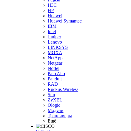
H3С
HP
Huawei
Huawei Symantec
IBM
Intel
Juniper
Lenovo
LINKSYS
MOXA
NetApp
Netgear
Nortel
Palo Alto
Panduit
RAD
Ruckus Wireless
Sun
ZyXEL
Qlogic
Модули
Трансиверы
Ещё