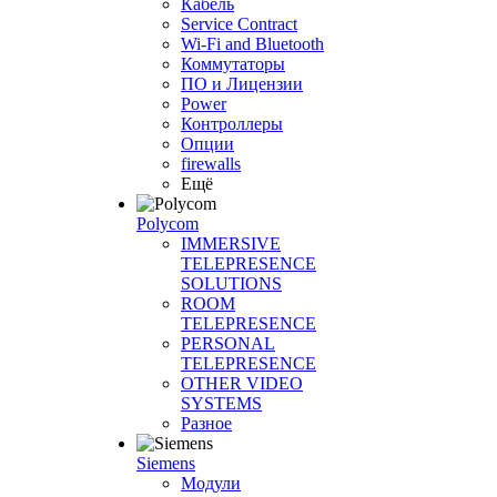
Кабель
Service Contract
Wi-Fi and Bluetooth
Коммутаторы
ПО и Лицензии
Power
Контроллеры
Опции
firewalls
Ещё
Polycom
IMMERSIVE
TELEPRESENCE
SOLUTIONS
ROOM
TELEPRESENCE
PERSONAL
TELEPRESENCE
OTHER VIDEO
SYSTEMS
Разное
Siemens
Модули