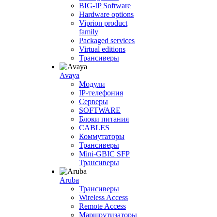
BIG-IP Software
Hardware options
Viprion product
family
Packaged services
Virtual editions
Трансиверы
Avaya
Модули
IP-телефония
Серверы
SOFTWARE
Блоки питания
CABLES
Коммутаторы
Трансиверы
Mini-GBIC SFP
Трансиверы
Aruba
Трансиверы
Wireless Access
Remote Access
Маршрутизаторы