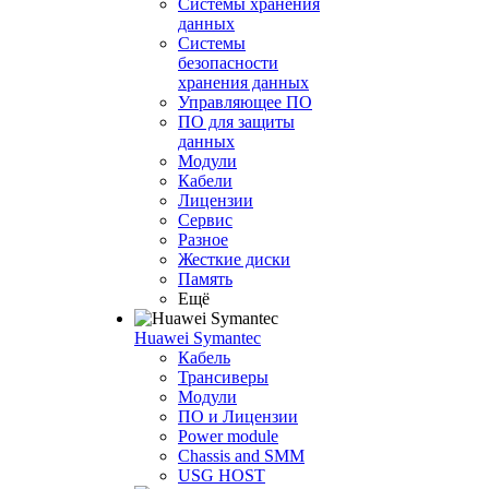
Системы хранения
данных
Системы
безопасности
хранения данных
Управляющее ПО
ПО для защиты
данных
Модули
Кабели
Лицензии
Сервис
Разное
Жесткие диски
Память
Ещё
Huawei Symantec
Кабель
Трансиверы
Модули
ПО и Лицензии
Power module
Chassis and SMM
USG HOST