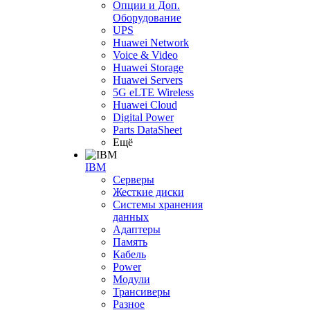
Опции и Доп.
Оборудование
UPS
Huawei Network
Voice & Video
Huawei Storage
Huawei Servers
5G eLTE Wireless
Huawei Cloud
Digital Power
Parts DataSheet
Ещё
IBM
Серверы
Жесткие диски
Системы хранения
данных
Адаптеры
Память
Кабель
Power
Модули
Трансиверы
Разное