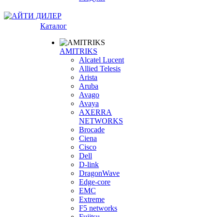
Каталог
AMITRIKS
Alcatel Lucent
Allied Telesis
Arista
Aruba
Avago
Avaya
AXERRA
NETWORKS
Brocade
Ciena
Cisco
Dell
D-link
DragonWave
Edge-core
EMC
Extreme
F5 networks
Fujitsu