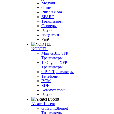
Модули
Опции
Pillar Axiom
SPARC
Трансиверы
Серверы
Разное
Лицензии
Ещё
NORTEL
Mini-GBIC SFP
Трансиверы
10 Gigabit XFP
Трансиверы
GBIC Трансиверы
Телефония
BCM
SDH
Коммутаторы
Разное
Alcatel Lucent
Gigabit Ethernet
Трансиверы