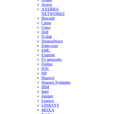
Avaya
AXERRA
NETWORKS
Brocade
Ciena
Cisco
Dell
D-link
DragonWave
Edge-core
EMC
Extreme
F5 networks
Fujitsu
H3С
HP
Huawei
Huawei Symantec
IBM
Intel
Juniper
Lenovo
LINKSYS
MOXA