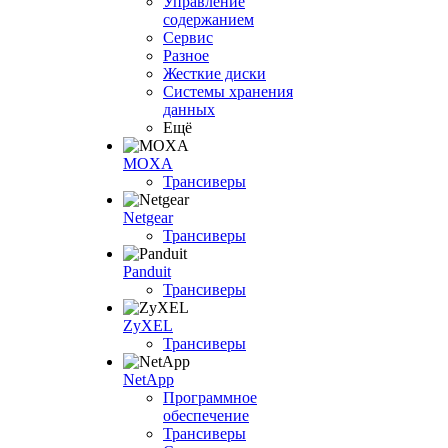
Управление
содержанием
Сервис
Разное
Жесткие диски
Системы хранения
данных
Ещё
MOXA
Трансиверы
Netgear
Трансиверы
Panduit
Трансиверы
ZyXEL
Трансиверы
NetApp
Программное
обеспечение
Трансиверы