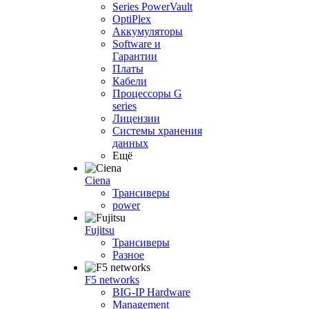
Series PowerVault
OptiPlex
Аккумуляторы
Software и
Гарантии
Платы
Кабели
Процессоры G
series
Лицензии
Системы хранения
данных
Ещё
Ciena
Трансиверы
power
Fujitsu
Трансиверы
Разное
F5 networks
BIG-IP Hardware
Management