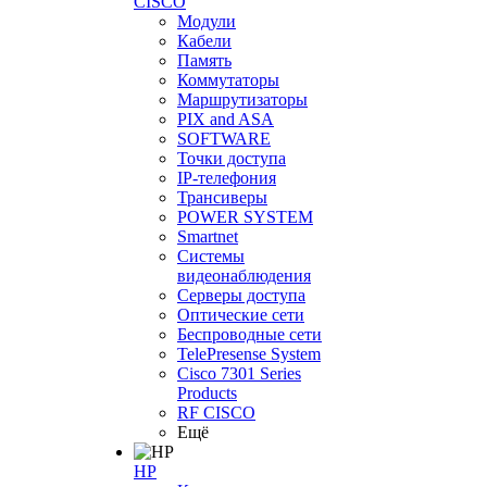
CISCO
Модули
Кабели
Память
Коммутаторы
Маршрутизаторы
PIX and ASA
SOFTWARE
Точки доступа
IP-телефония
Трансиверы
POWER SYSTEM
Smartnet
Системы
видеонаблюдения
Серверы доступа
Оптические сети
Беспроводные сети
TelePresense System
Cisco 7301 Series
Products
RF CISCO
Ещё
HP