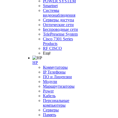
POWER SYSTEM
Smartnet
Системы
видеонаблюдения
Серверы доступа
Оптические сети
Беспроводные сети
TelePresense System
Cisco 7301 Series
Products
RF CISCO
Ещё
HP
Коммутаторы
IP Телефоны
ПО и Лицензии
Модули
Маршрутизаторы
Power
Кабель
Персональные
компьютеры
Серверы
Память