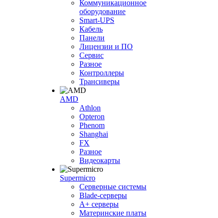
Коммуникационное
оборудование
Smart-UPS
Кабель
Панели
Лицензии и ПО
Сервис
Разное
Контроллеры
Трансиверы
AMD
Athlon
Opteron
Phenom
Shanghai
FX
Разное
Видеокарты
Supermicro
Серверные системы
Blade-серверы
A+ серверы
Материнские платы