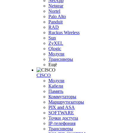
NetApp
Netgear
Nortel
Palo Alto
Panduit
RAD
Ruckus Wireless
Sun
ZyXEL
Qlogic
Модули
Трансиверы
Ещё
CISCO
Модули
Кабели
Память
Коммутаторы
Маршрутизаторы
PIX and ASA
SOFTWARE
Точки доступа
IP-телефония
Трансиверы