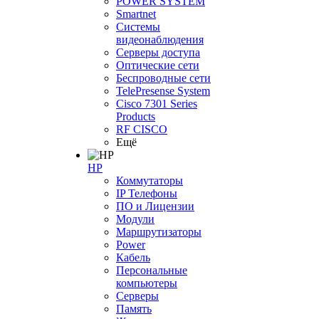
POWER SYSTEM
Smartnet
Системы
видеонаблюдения
Серверы доступа
Оптические сети
Беспроводные сети
TelePresense System
Cisco 7301 Series
Products
RF CISCO
Ещё
HP
Коммутаторы
IP Телефоны
ПО и Лицензии
Модули
Маршрутизаторы
Power
Кабель
Персональные
компьютеры
Серверы
Память