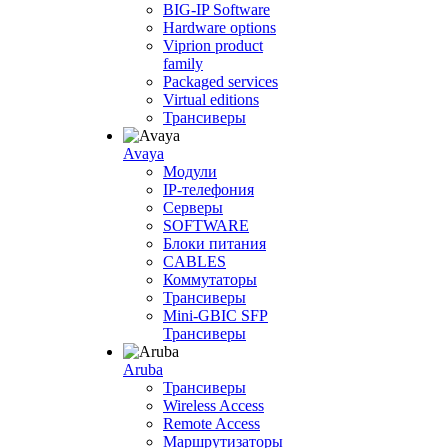
BIG-IP Software
Hardware options
Viprion product
family
Packaged services
Virtual editions
Трансиверы
Avaya
Модули
IP-телефония
Серверы
SOFTWARE
Блоки питания
CABLES
Коммутаторы
Трансиверы
Mini-GBIC SFP
Трансиверы
Aruba
Трансиверы
Wireless Access
Remote Access
Маршрутизаторы