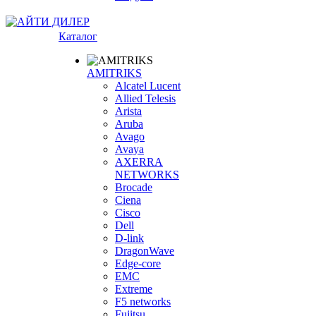
Каталог
AMITRIKS
Alcatel Lucent
Allied Telesis
Arista
Aruba
Avago
Avaya
AXERRA
NETWORKS
Brocade
Ciena
Cisco
Dell
D-link
DragonWave
Edge-core
EMC
Extreme
F5 networks
Fujitsu