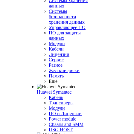
Системы хранения
данных
Системы
безопасности
хранения данных
Управляющее ПО
ПО для защиты
данных
Модули
Кабели
Лицензии
Сервис
Разное
Жесткие диски
Память
Ещё
Huawei Symantec
Кабель
Трансиверы
Модули
ПО и Лицензии
Power module
Chassis and SMM
USG HOST