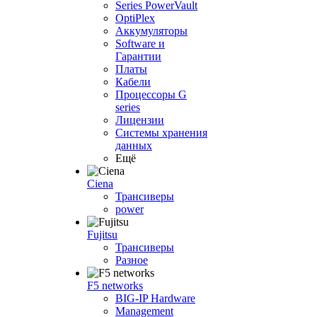
Series PowerVault
OptiPlex
Аккумуляторы
Software и
Гарантии
Платы
Кабели
Процессоры G
series
Лицензии
Системы хранения
данных
Ещё
Ciena
Трансиверы
power
Fujitsu
Трансиверы
Разное
F5 networks
BIG-IP Hardware
Management