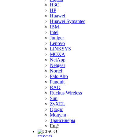
H3С
HP
Huawei
Huawei Symantec
IBM
Intel
Juniper
Lenovo
LINKSYS
MOXA
NetApp
Netgear
Nortel
Palo Alto
Panduit
RAD
Ruckus Wireless
Sun
ZyXEL
Qlogic
Модули
Трансиверы
Ещё
CISCO