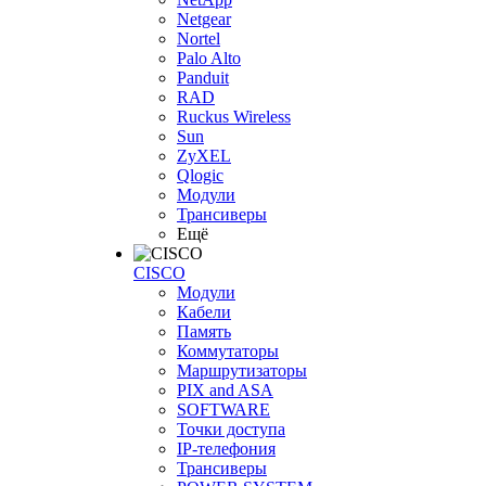
Netgear
Nortel
Palo Alto
Panduit
RAD
Ruckus Wireless
Sun
ZyXEL
Qlogic
Модули
Трансиверы
Ещё
CISCO
Модули
Кабели
Память
Коммутаторы
Маршрутизаторы
PIX and ASA
SOFTWARE
Точки доступа
IP-телефония
Трансиверы