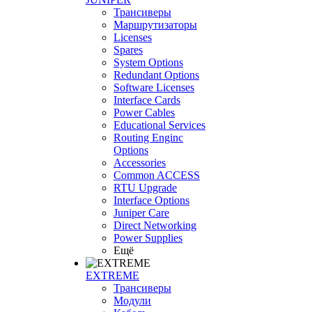
Трансиверы
Маршрутизаторы
Licenses
Spares
System Options
Redundant Options
Software Licenses
Interface Cards
Power Cables
Educational Services
Routing Enginc
Options
Accessories
Common ACCESS
RTU Upgrade
Interface Options
Juniper Care
Direct Networking
Power Supplies
Ещё
EXTREME
Трансиверы
Модули