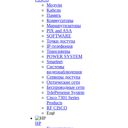
Модули
Кабели
Память
Коммутаторы
Маршрутизаторы
PIX and ASA
SOFTWARE
Точки доступа
IP-телефония
Трансиверы
POWER SYSTEM
Smartnet
Системы
видеонаблюдения
Серверы доступа
Оптические сети
Беспроводные сети
TelePresense System
Cisco 7301 Series
Products
RF CISCO
Ещё
HP