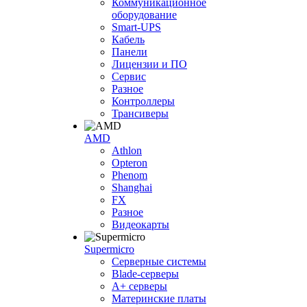
Коммуникационное
оборудование
Smart-UPS
Кабель
Панели
Лицензии и ПО
Сервис
Разное
Контроллеры
Трансиверы
AMD
Athlon
Opteron
Phenom
Shanghai
FX
Разное
Видеокарты
Supermicro
Серверные системы
Blade-серверы
A+ серверы
Материнские платы