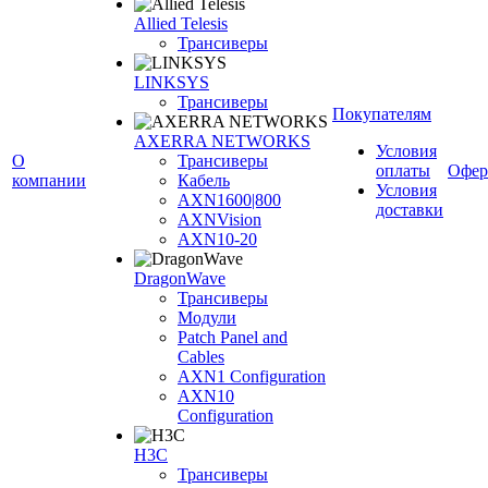
Allied Telesis
Трансиверы
LINKSYS
Трансиверы
Покупателям
AXERRA NETWORKS
Условия
О
Трансиверы
оплаты
Офер
компании
Кабель
Условия
AXN1600|800
доставки
AXNVision
AXN10-20
DragonWave
Трансиверы
Модули
Patch Panel and
Cables
AXN1 Configuration
AXN10
Configuration
H3С
Трансиверы