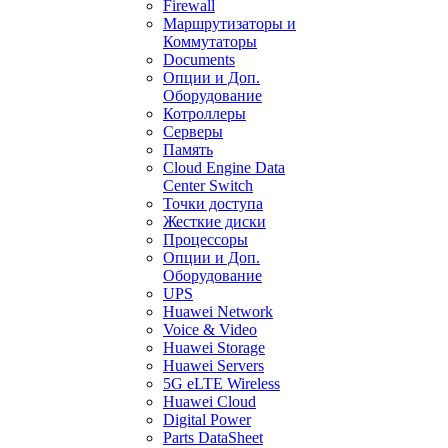
Firewall
Маршрутизаторы и
Коммутаторы
Documents
Опции и Доп.
Оборудование
Котроллеры
Серверы
Память
Cloud Engine Data
Center Switch
Точки доступа
Жесткие диски
Процессоры
Опции и Доп.
Оборудование
UPS
Huawei Network
Voice & Video
Huawei Storage
Huawei Servers
5G eLTE Wireless
Huawei Cloud
Digital Power
Parts DataSheet