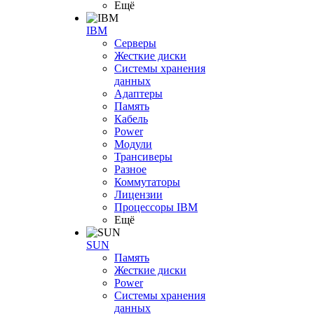
Ещё
IBM
Серверы
Жесткие диски
Системы хранения
данных
Адаптеры
Память
Кабель
Power
Модули
Трансиверы
Разное
Коммутаторы
Лицензии
Процессоры IBM
Ещё
SUN
Память
Жесткие диски
Power
Системы хранения
данных