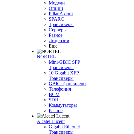
Модули
Опции
Pillar Axiom
SPARC
Трансиверы
Серверы
Разное
Лицензии
Ещё
NORTEL
Mini-GBIC SFP
Трансиверы
10 Gigabit XFP
Трансиверы
GBIC Трансиверы
Телефония
BCM
SDH
Коммутаторы
Разное
Alcatel Lucent
Gigabit Ethernet
Трансиверы