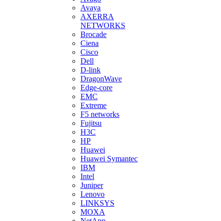
Avaya
AXERRA
NETWORKS
Brocade
Ciena
Cisco
Dell
D-link
DragonWave
Edge-core
EMC
Extreme
F5 networks
Fujitsu
H3С
HP
Huawei
Huawei Symantec
IBM
Intel
Juniper
Lenovo
LINKSYS
MOXA
NetApp