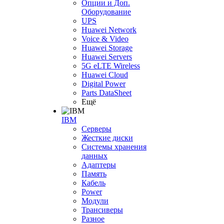
Опции и Доп.
Оборудование
UPS
Huawei Network
Voice & Video
Huawei Storage
Huawei Servers
5G eLTE Wireless
Huawei Cloud
Digital Power
Parts DataSheet
Ещё
IBM
Серверы
Жесткие диски
Системы хранения
данных
Адаптеры
Память
Кабель
Power
Модули
Трансиверы
Разное