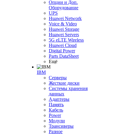
Опции и Доп.
Оборудование
UPS
Huawei Network
Voice & Video
Huawei Storage
Huawei Servers
5G eLTE Wireless
Huawei Cloud
Digital Power
Parts DataSheet
Ещё
IBM
Серверы
Жесткие диски
Системы хранения
данных
Адаптеры
Память
Кабель
Power
Модули
Трансиверы
Разное