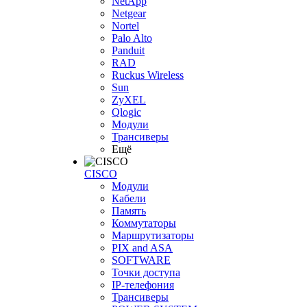
NetApp
Netgear
Nortel
Palo Alto
Panduit
RAD
Ruckus Wireless
Sun
ZyXEL
Qlogic
Модули
Трансиверы
Ещё
CISCO
Модули
Кабели
Память
Коммутаторы
Маршрутизаторы
PIX and ASA
SOFTWARE
Точки доступа
IP-телефония
Трансиверы