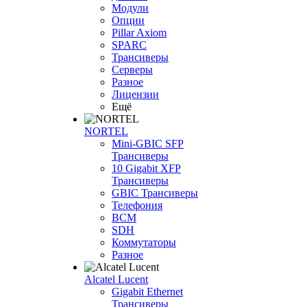
Модули
Опции
Pillar Axiom
SPARC
Трансиверы
Серверы
Разное
Лицензии
Ещё
NORTEL
Mini-GBIC SFP
Трансиверы
10 Gigabit XFP
Трансиверы
GBIC Трансиверы
Телефония
BCM
SDH
Коммутаторы
Разное
Alcatel Lucent
Gigabit Ethernet
Трансиверы