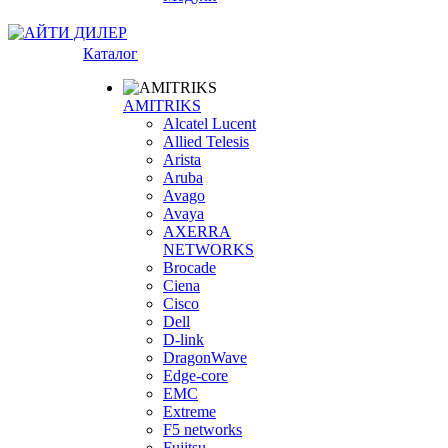
Каталог
AMITRIKS
Alcatel Lucent
Allied Telesis
Arista
Aruba
Avago
Avaya
AXERRA
NETWORKS
Brocade
Ciena
Cisco
Dell
D-link
DragonWave
Edge-core
EMC
Extreme
F5 networks
Fujitsu