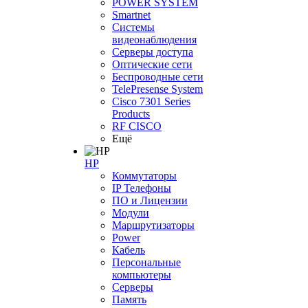
POWER SYSTEM
Smartnet
Системы
видеонаблюдения
Серверы доступа
Оптические сети
Беспроводные сети
TelePresense System
Cisco 7301 Series
Products
RF CISCO
Ещё
HP
Коммутаторы
IP Телефоны
ПО и Лицензии
Модули
Маршрутизаторы
Power
Кабель
Персональные
компьютеры
Серверы
Память