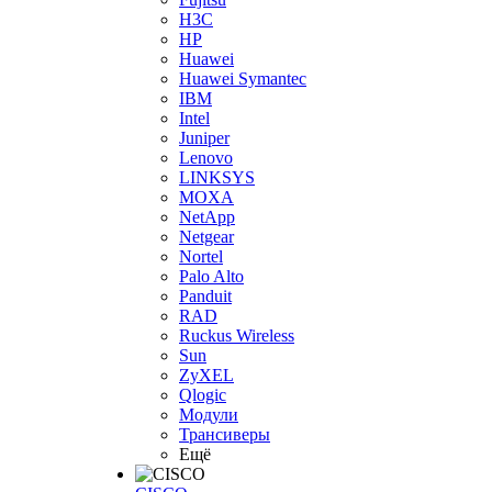
H3С
HP
Huawei
Huawei Symantec
IBM
Intel
Juniper
Lenovo
LINKSYS
MOXA
NetApp
Netgear
Nortel
Palo Alto
Panduit
RAD
Ruckus Wireless
Sun
ZyXEL
Qlogic
Модули
Трансиверы
Ещё