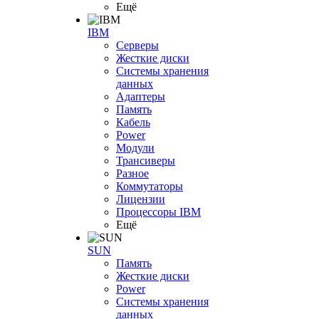
Ещё
IBM
Серверы
Жесткие диски
Системы хранения
данных
Адаптеры
Память
Кабель
Power
Модули
Трансиверы
Разное
Коммутаторы
Лицензии
Процессоры IBM
Ещё
SUN
Память
Жесткие диски
Power
Системы хранения
данных