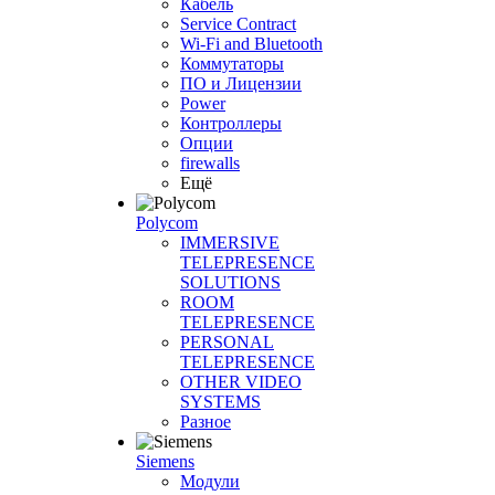
Кабель
Service Contract
Wi-Fi and Bluetooth
Коммутаторы
ПО и Лицензии
Power
Контроллеры
Опции
firewalls
Ещё
Polycom
IMMERSIVE
TELEPRESENCE
SOLUTIONS
ROOM
TELEPRESENCE
PERSONAL
TELEPRESENCE
OTHER VIDEO
SYSTEMS
Разное
Siemens
Модули