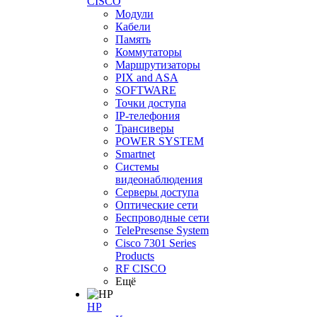
CISCO
Модули
Кабели
Память
Коммутаторы
Маршрутизаторы
PIX and ASA
SOFTWARE
Точки доступа
IP-телефония
Трансиверы
POWER SYSTEM
Smartnet
Системы
видеонаблюдения
Серверы доступа
Оптические сети
Беспроводные сети
TelePresense System
Cisco 7301 Series
Products
RF CISCO
Ещё
HP