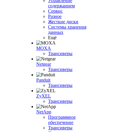
Управление
содержанием
Сервис
Разное
Жесткие диски
Системы хранения
данных
Ещё
MOXA
Трансиверы
Netgear
Трансиверы
Panduit
Трансиверы
ZyXEL
Трансиверы
NetApp
Программное
обеспечение
Трансиверы