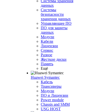
Системы хранения
данных
Системы
безопасности
хранения данных
Управляющее ПО
ПО для защиты
данных
Модули
Кабели
Лицензии
Сервис
Разное
Жесткие диски
Память
Ещё
Huawei Symantec
Кабель
Трансиверы
Модули
ПО и Лицензии
Power module
Chassis and SMM
USG HOST