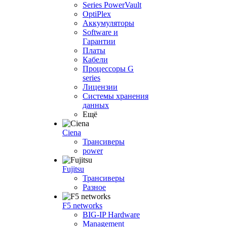
Series PowerVault
OptiPlex
Аккумуляторы
Software и
Гарантии
Платы
Кабели
Процессоры G
series
Лицензии
Системы хранения
данных
Ещё
Ciena
Трансиверы
power
Fujitsu
Трансиверы
Разное
F5 networks
BIG-IP Hardware
Management