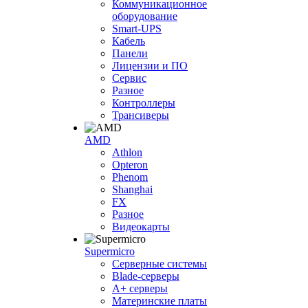
Коммуникационное
оборудование
Smart-UPS
Кабель
Панели
Лицензии и ПО
Сервис
Разное
Контроллеры
Трансиверы
AMD
Athlon
Opteron
Phenom
Shanghai
FX
Разное
Видеокарты
Supermicro
Серверные системы
Blade-серверы
A+ серверы
Материнские платы