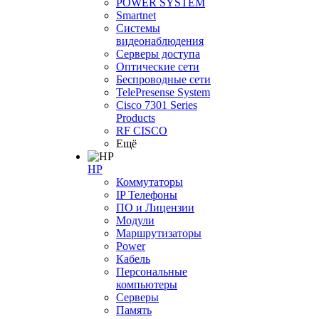
POWER SYSTEM
Smartnet
Системы
видеонаблюдения
Серверы доступа
Оптические сети
Беспроводные сети
TelePresense System
Cisco 7301 Series
Products
RF CISCO
Ещё
HP
Коммутаторы
IP Телефоны
ПО и Лицензии
Модули
Маршрутизаторы
Power
Кабель
Персональные
компьютеры
Серверы
Память