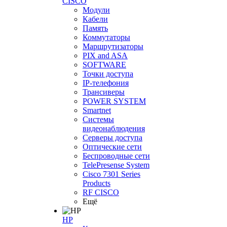
CISCO
Модули
Кабели
Память
Коммутаторы
Маршрутизаторы
PIX and ASA
SOFTWARE
Точки доступа
IP-телефония
Трансиверы
POWER SYSTEM
Smartnet
Системы
видеонаблюдения
Серверы доступа
Оптические сети
Беспроводные сети
TelePresense System
Cisco 7301 Series
Products
RF CISCO
Ещё
HP