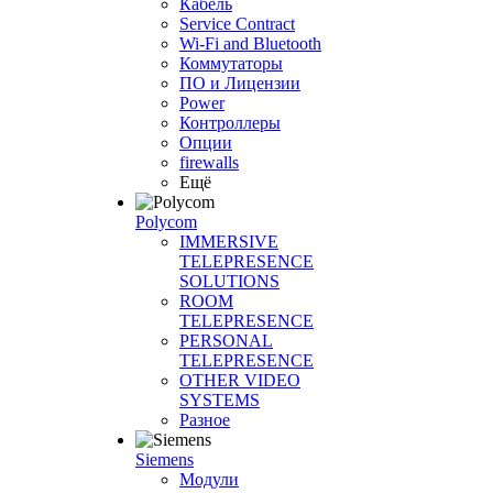
Кабель
Service Contract
Wi-Fi and Bluetooth
Коммутаторы
ПО и Лицензии
Power
Контроллеры
Опции
firewalls
Ещё
Polycom
IMMERSIVE
TELEPRESENCE
SOLUTIONS
ROOM
TELEPRESENCE
PERSONAL
TELEPRESENCE
OTHER VIDEO
SYSTEMS
Разное
Siemens
Модули