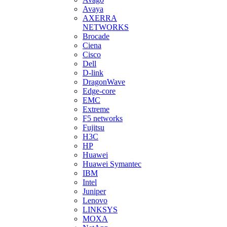
Avaya
AXERRA
NETWORKS
Brocade
Ciena
Cisco
Dell
D-link
DragonWave
Edge-core
EMC
Extreme
F5 networks
Fujitsu
H3С
HP
Huawei
Huawei Symantec
IBM
Intel
Juniper
Lenovo
LINKSYS
MOXA