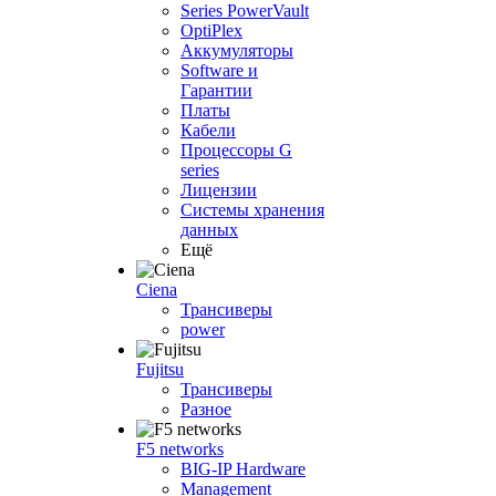
Series PowerVault
OptiPlex
Аккумуляторы
Software и
Гарантии
Платы
Кабели
Процессоры G
series
Лицензии
Системы хранения
данных
Ещё
Ciena
Трансиверы
power
Fujitsu
Трансиверы
Разное
F5 networks
BIG-IP Hardware
Management