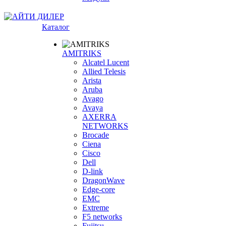
Каталог
AMITRIKS
Alcatel Lucent
Allied Telesis
Arista
Aruba
Avago
Avaya
AXERRA
NETWORKS
Brocade
Ciena
Cisco
Dell
D-link
DragonWave
Edge-core
EMC
Extreme
F5 networks
Fujitsu