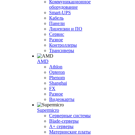
Коммуникационное
оборудование
Smart-UPS
Кабель
Панели
Лицензии и ПО
Сервис
Разное
Контроллеры
Трансиверы
AMD
Athlon
Opteron
Phenom
Shanghai
FX
Разное
Видеокарты
Supermicro
Серверные системы
Blade-серверы
A+ серверы
Материнские платы