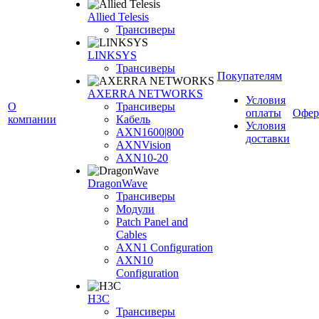
Allied Telesis
Трансиверы
LINKSYS
Трансиверы
Покупателям
AXERRA NETWORKS
Условия
О
Трансиверы
оплаты
Офер
компании
Кабель
Условия
AXN1600|800
доставки
AXNVision
AXN10-20
DragonWave
Трансиверы
Модули
Patch Panel and
Cables
AXN1 Configuration
AXN10
Configuration
H3С
Трансиверы