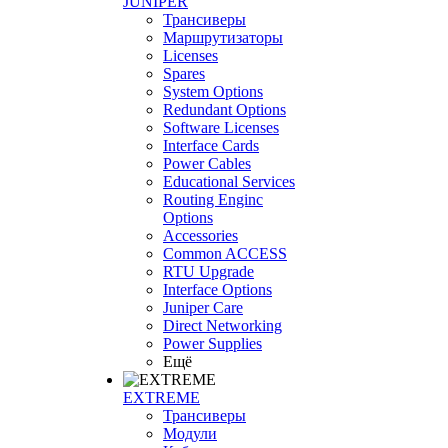
JUNIPER
Трансиверы
Маршрутизаторы
Licenses
Spares
System Options
Redundant Options
Software Licenses
Interface Cards
Power Cables
Educational Services
Routing Enginc
Options
Accessories
Common ACCESS
RTU Upgrade
Interface Options
Juniper Care
Direct Networking
Power Supplies
Ещё
EXTREME
Трансиверы
Модули