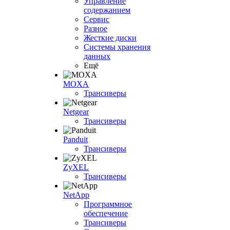
Управление
содержанием
Сервис
Разное
Жесткие диски
Системы хранения
данных
Ещё
MOXA
Трансиверы
Netgear
Трансиверы
Panduit
Трансиверы
ZyXEL
Трансиверы
NetApp
Программное
обеспечение
Трансиверы