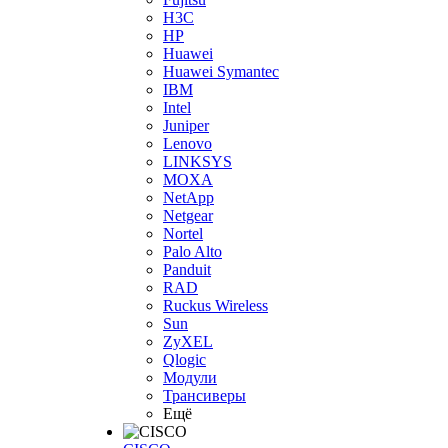
H3С
HP
Huawei
Huawei Symantec
IBM
Intel
Juniper
Lenovo
LINKSYS
MOXA
NetApp
Netgear
Nortel
Palo Alto
Panduit
RAD
Ruckus Wireless
Sun
ZyXEL
Qlogic
Модули
Трансиверы
Ещё