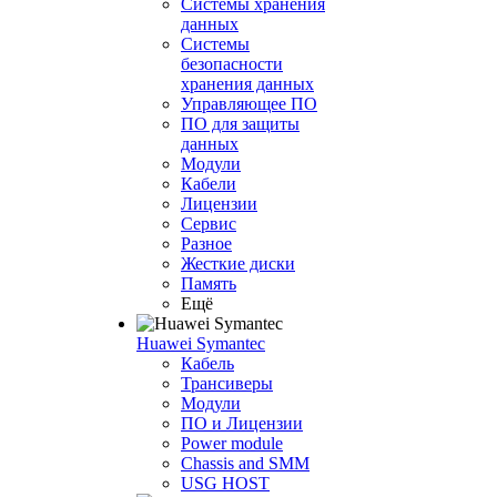
Системы хранения
данных
Системы
безопасности
хранения данных
Управляющее ПО
ПО для защиты
данных
Модули
Кабели
Лицензии
Сервис
Разное
Жесткие диски
Память
Ещё
Huawei Symantec
Кабель
Трансиверы
Модули
ПО и Лицензии
Power module
Chassis and SMM
USG HOST