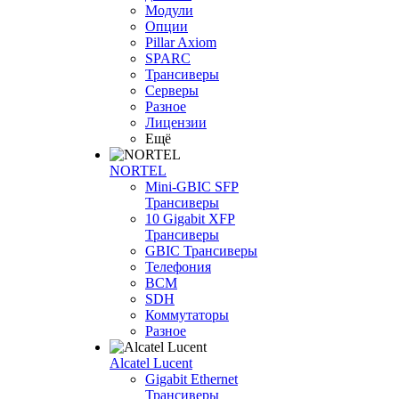
Модули
Опции
Pillar Axiom
SPARC
Трансиверы
Серверы
Разное
Лицензии
Ещё
NORTEL
Mini-GBIC SFP
Трансиверы
10 Gigabit XFP
Трансиверы
GBIC Трансиверы
Телефония
BCM
SDH
Коммутаторы
Разное
Alcatel Lucent
Gigabit Ethernet
Трансиверы