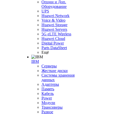
Опции и Доп.
Оборудование
UPS
Huawei Network
Voice & Video
Huawei Storage
Huawei Servers
5G eLTE Wireless
Huawei Cloud
Digital Power
Parts DataSheet
Ещё
IBM
Серверы
Жесткие диски
Системы хранения
данных
Адаптеры
Память
Кабель
Power
Модули
Трансиверы
Разное