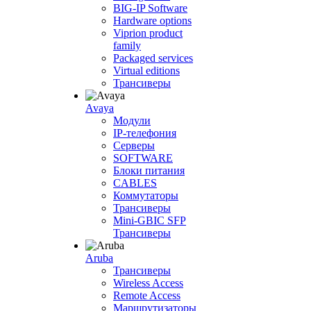
BIG-IP Software
Hardware options
Viprion product
family
Packaged services
Virtual editions
Трансиверы
Avaya
Модули
IP-телефония
Серверы
SOFTWARE
Блоки питания
CABLES
Коммутаторы
Трансиверы
Mini-GBIC SFP
Трансиверы
Aruba
Трансиверы
Wireless Access
Remote Access
Маршрутизаторы