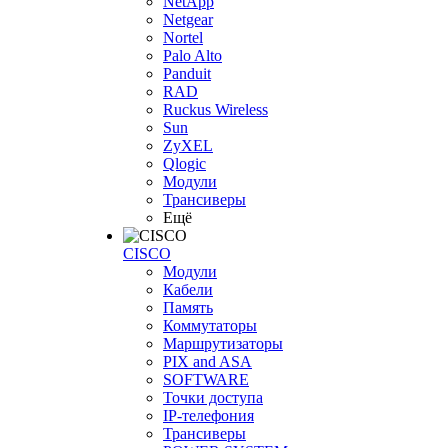
NetApp
Netgear
Nortel
Palo Alto
Panduit
RAD
Ruckus Wireless
Sun
ZyXEL
Qlogic
Модули
Трансиверы
Ещё
CISCO
Модули
Кабели
Память
Коммутаторы
Маршрутизаторы
PIX and ASA
SOFTWARE
Точки доступа
IP-телефония
Трансиверы