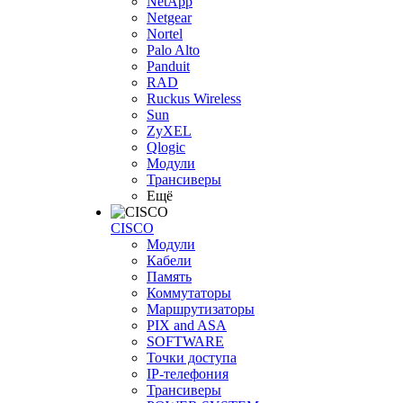
NetApp
Netgear
Nortel
Palo Alto
Panduit
RAD
Ruckus Wireless
Sun
ZyXEL
Qlogic
Модули
Трансиверы
Ещё
CISCO
Модули
Кабели
Память
Коммутаторы
Маршрутизаторы
PIX and ASA
SOFTWARE
Точки доступа
IP-телефония
Трансиверы