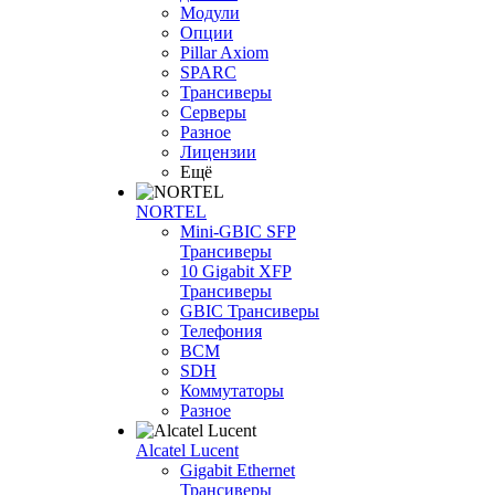
Модули
Опции
Pillar Axiom
SPARC
Трансиверы
Серверы
Разное
Лицензии
Ещё
NORTEL
Mini-GBIC SFP
Трансиверы
10 Gigabit XFP
Трансиверы
GBIC Трансиверы
Телефония
BCM
SDH
Коммутаторы
Разное
Alcatel Lucent
Gigabit Ethernet
Трансиверы