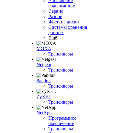
Управление
содержанием
Сервис
Разное
Жесткие диски
Системы хранения
данных
Ещё
MOXA
Трансиверы
Netgear
Трансиверы
Panduit
Трансиверы
ZyXEL
Трансиверы
NetApp
Программное
обеспечение
Трансиверы