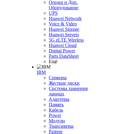
Опции и Доп.
Оборудование
UPS
Huawei Network
Voice & Video
Huawei Storage
Huawei Servers
5G eLTE Wireless
Huawei Cloud
Digital Power
Parts DataSheet
Ещё
IBM
Серверы
Жесткие диски
Системы хранения
данных
Адаптеры
Память
Кабель
Power
Модули
Трансиверы
Разное