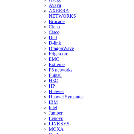
Avaya
AXERRA
NETWORKS
Brocade
Ciena
Cisco
Dell
D-link
DragonWave
Edge-core
EMC
Extreme
F5 networks
Fujitsu
H3С
HP
Huawei
Huawei Symantec
IBM
Intel
Juniper
Lenovo
LINKSYS
MOXA