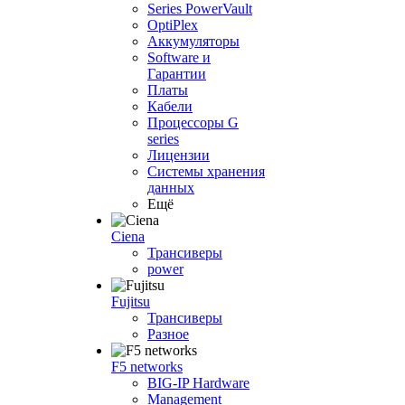
Series PowerVault
OptiPlex
Аккумуляторы
Software и
Гарантии
Платы
Кабели
Процессоры G
series
Лицензии
Системы хранения
данных
Ещё
Ciena
Трансиверы
power
Fujitsu
Трансиверы
Разное
F5 networks
BIG-IP Hardware
Management