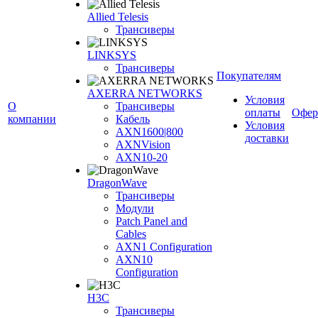
Allied Telesis
Трансиверы
LINKSYS
Трансиверы
Покупателям
AXERRA NETWORKS
Условия
О
Трансиверы
оплаты
Офер
компании
Кабель
Условия
AXN1600|800
доставки
AXNVision
AXN10-20
DragonWave
Трансиверы
Модули
Patch Panel and
Cables
AXN1 Configuration
AXN10
Configuration
H3С
Трансиверы