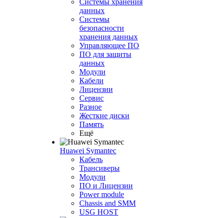
Системы хранения
данных
Системы
безопасности
хранения данных
Управляющее ПО
ПО для защиты
данных
Модули
Кабели
Лицензии
Сервис
Разное
Жесткие диски
Память
Ещё
Huawei Symantec
Кабель
Трансиверы
Модули
ПО и Лицензии
Power module
Chassis and SMM
USG HOST