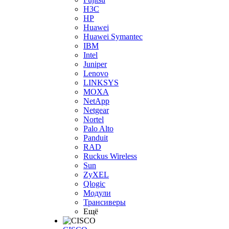
H3С
HP
Huawei
Huawei Symantec
IBM
Intel
Juniper
Lenovo
LINKSYS
MOXA
NetApp
Netgear
Nortel
Palo Alto
Panduit
RAD
Ruckus Wireless
Sun
ZyXEL
Qlogic
Модули
Трансиверы
Ещё