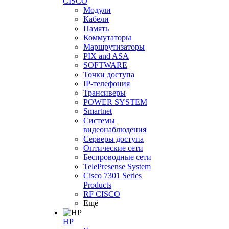
CISCO
Модули
Кабели
Память
Коммутаторы
Маршрутизаторы
PIX and ASA
SOFTWARE
Точки доступа
IP-телефония
Трансиверы
POWER SYSTEM
Smartnet
Системы
видеонаблюдения
Серверы доступа
Оптические сети
Беспроводные сети
TelePresense System
Cisco 7301 Series
Products
RF CISCO
Ещё
HP