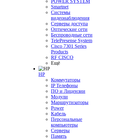
POWER SYSTEM
Smartnet
Системы
видеонаблюдения
Серверы доступа
Оптические сети
Беспроводные сети
TelePresense System
Cisco 7301 Series
Products
RF CISCO
Ещё
HP
Коммутаторы
IP Телефоны
ПО и Лицензии
Модули
Маршрутизаторы
Power
Кабель
Персональные
компьютеры
Серверы
Память