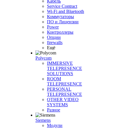
Кабель
Service Contract
Wi-Fi and Bluetooth
Коммутаторы
ПО и Лицензии
Power
Контроллеры
Опции
firewalls
Ещё
Polycom
IMMERSIVE
TELEPRESENCE
SOLUTIONS
ROOM
TELEPRESENCE
PERSONAL
TELEPRESENCE
OTHER VIDEO
SYSTEMS
Разное
Siemens
Модули