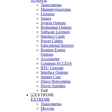
JUNIPER
Трансиверы
Маршрутизаторы
Licenses
Spares
System Options
Redundant Options
Software Licenses
Interface Cards
Power Cables
Educational Services
Routing Enginc
Options
Accessories
Common ACCESS
RTU Upgrade
Interface Options
Juniper Care
Direct Networking
Power Supplies
Ещё
EXTREME
Трансиверы
Модули