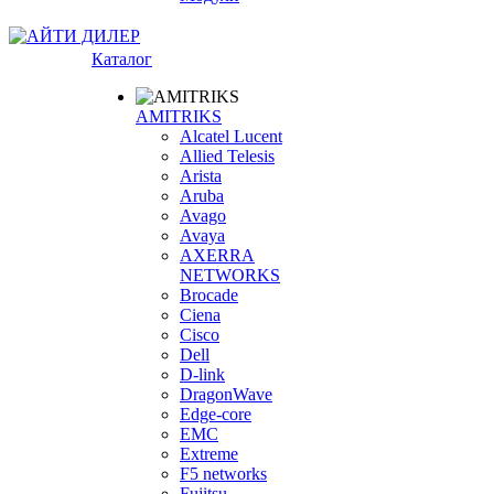
Каталог
AMITRIKS
Alcatel Lucent
Allied Telesis
Arista
Aruba
Avago
Avaya
AXERRA
NETWORKS
Brocade
Ciena
Cisco
Dell
D-link
DragonWave
Edge-core
EMC
Extreme
F5 networks
Fujitsu