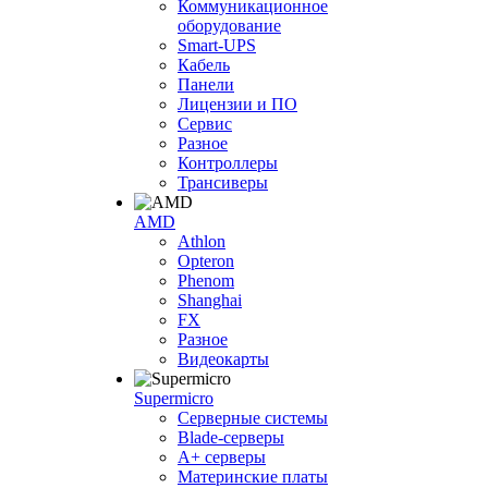
Коммуникационное
оборудование
Smart-UPS
Кабель
Панели
Лицензии и ПО
Сервис
Разное
Контроллеры
Трансиверы
AMD
Athlon
Opteron
Phenom
Shanghai
FX
Разное
Видеокарты
Supermicro
Серверные системы
Blade-серверы
A+ серверы
Материнские платы