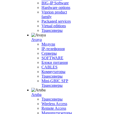
BIG-IP Software
Hardware options
Viprion product
family
Packaged services
Virtual editions
Трансиверы
Avaya
Модули
IP-телефония
Серверы
SOFTWARE
Блоки питания
CABLES
Коммутаторы
Трансиверы
Mini-GBIC SFP
Трансиверы
Aruba
Трансиверы
Wireless Access
Remote Access
Маршрутизаторы