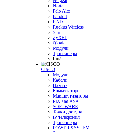
Netgear
Nortel
Palo Alto
Panduit
RAD
Ruckus Wireless
Sun
ZyXEL
Qlogic
Модули
Трансиверы
Ещё
CISCO
Модули
Кабели
Память
Коммутаторы
Маршрутизаторы
PIX and ASA
SOFTWARE
Точки доступа
IP-телефония
Трансиверы
POWER SYSTEM