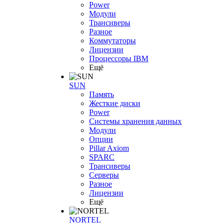
Power
Модули
Трансиверы
Разное
Коммутаторы
Лицензии
Процессоры IBM
Ещё
SUN
Память
Жесткие диски
Power
Системы хранения данных
Модули
Опции
Pillar Axiom
SPARC
Трансиверы
Серверы
Разное
Лицензии
Ещё
NORTEL