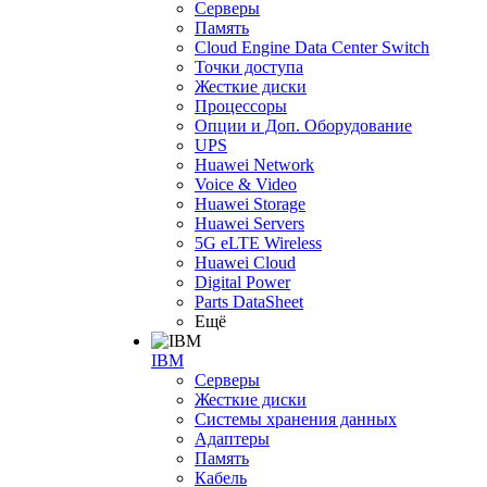
Серверы
Память
Cloud Engine Data Center Switch
Точки доступа
Жесткие диски
Процессоры
Опции и Доп. Оборудование
UPS
Huawei Network
Voice & Video
Huawei Storage
Huawei Servers
5G eLTE Wireless
Huawei Cloud
Digital Power
Parts DataSheet
Ещё
IBM
Серверы
Жесткие диски
Системы хранения данных
Адаптеры
Память
Кабель