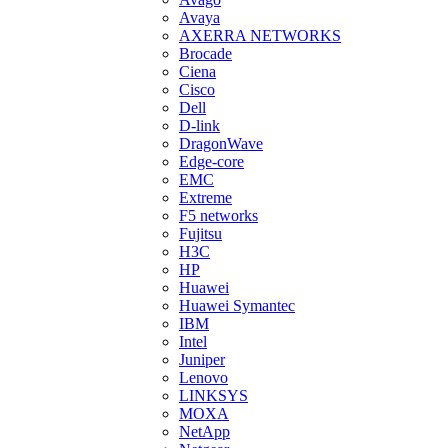
Avaya
AXERRA NETWORKS
Brocade
Ciena
Cisco
Dell
D-link
DragonWave
Edge-core
EMC
Extreme
F5 networks
Fujitsu
H3С
HP
Huawei
Huawei Symantec
IBM
Intel
Juniper
Lenovo
LINKSYS
MOXA
NetApp