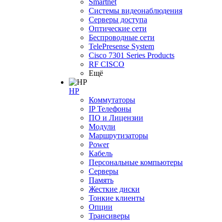
Smartnet
Системы видеонаблюдения
Серверы доступа
Оптические сети
Беспроводные сети
TelePresense System
Cisco 7301 Series Products
RF CISCO
Ещё
HP
Коммутаторы
IP Телефоны
ПО и Лицензии
Модули
Маршрутизаторы
Power
Кабель
Персональные компьютеры
Серверы
Память
Жесткие диски
Тонкие клиенты
Опции
Трансиверы