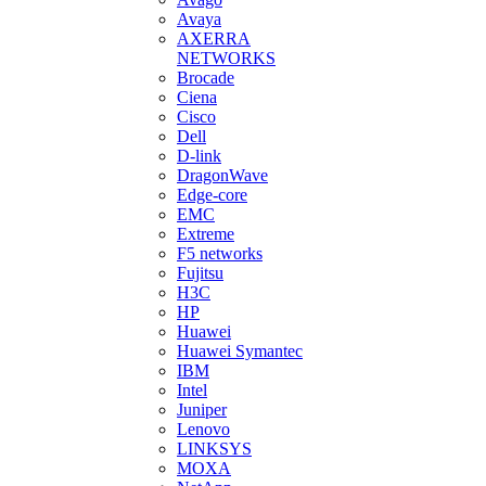
Avaya
AXERRA
NETWORKS
Brocade
Ciena
Cisco
Dell
D-link
DragonWave
Edge-core
EMC
Extreme
F5 networks
Fujitsu
H3С
HP
Huawei
Huawei Symantec
IBM
Intel
Juniper
Lenovo
LINKSYS
MOXA