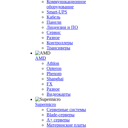
Коммуникационное
оборудование
Smart-UPS
Кабель
Панели
Лицензии и ПО
Сервис
Разное
Контроллеры
Трансиверы
AMD
Athlon
Opteron
Phenom
Shanghai
FX
Разное
Видеокарты
Supermicro
Серверные системы
Blade-серверы
A+ серверы
Материнские платы