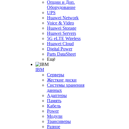
Опции и Доп.
Оборудование
UPS
Huawei Network
Voice & Video
Huawei Storage
Huawei Servers
5G eLTE Wireless
Huawei Cloud
Digital Power
Parts DataSheet
Ещё
IBM
Серверы
Жесткие диски
Системы хранения
данных
Адаптеры
Память
Кабель
Power
Модули
Трансиверы
Разное