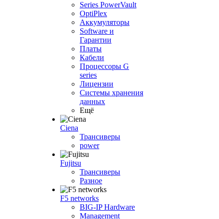
Series PowerVault
OptiPlex
Аккумуляторы
Software и
Гарантии
Платы
Кабели
Процессоры G
series
Лицензии
Системы хранения
данных
Ещё
Ciena
Трансиверы
power
Fujitsu
Трансиверы
Разное
F5 networks
BIG-IP Hardware
Management