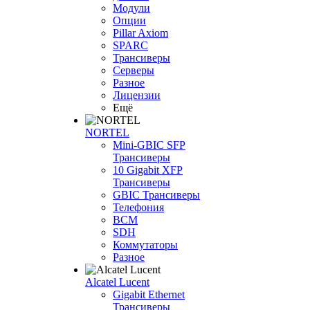
Модули
Опции
Pillar Axiom
SPARC
Трансиверы
Серверы
Разное
Лицензии
Ещё
NORTEL
Mini-GBIC SFP
Трансиверы
10 Gigabit XFP
Трансиверы
GBIC Трансиверы
Телефония
BCM
SDH
Коммутаторы
Разное
Alcatel Lucent
Gigabit Ethernet
Трансиверы