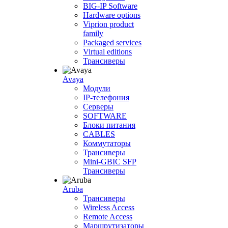
BIG-IP Software
Hardware options
Viprion product
family
Packaged services
Virtual editions
Трансиверы
Avaya
Модули
IP-телефония
Серверы
SOFTWARE
Блоки питания
CABLES
Коммутаторы
Трансиверы
Mini-GBIC SFP
Трансиверы
Aruba
Трансиверы
Wireless Access
Remote Access
Маршрутизаторы