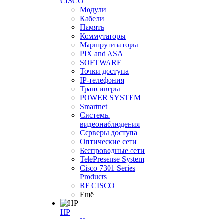
CISCO
Модули
Кабели
Память
Коммутаторы
Маршрутизаторы
PIX and ASA
SOFTWARE
Точки доступа
IP-телефония
Трансиверы
POWER SYSTEM
Smartnet
Системы
видеонаблюдения
Серверы доступа
Оптические сети
Беспроводные сети
TelePresense System
Cisco 7301 Series
Products
RF CISCO
Ещё
HP