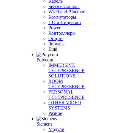
Кабель
Service Contract
Wi-Fi and Bluetooth
Коммутаторы
ПО и Лицензии
Power
Контроллеры
Опции
firewalls
Ещё
Polycom
IMMERSIVE
TELEPRESENCE
SOLUTIONS
ROOM
TELEPRESENCE
PERSONAL
TELEPRESENCE
OTHER VIDEO
SYSTEMS
Разное
Siemens
Модули