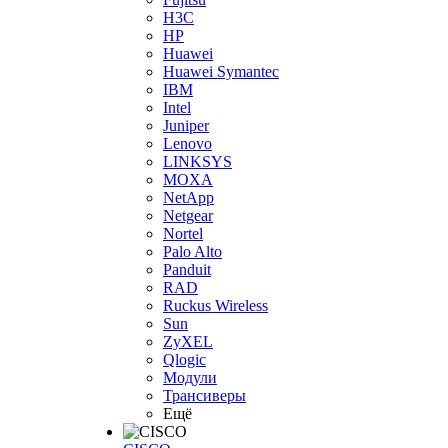
H3С
HP
Huawei
Huawei Symantec
IBM
Intel
Juniper
Lenovo
LINKSYS
MOXA
NetApp
Netgear
Nortel
Palo Alto
Panduit
RAD
Ruckus Wireless
Sun
ZyXEL
Qlogic
Модули
Трансиверы
Ещё