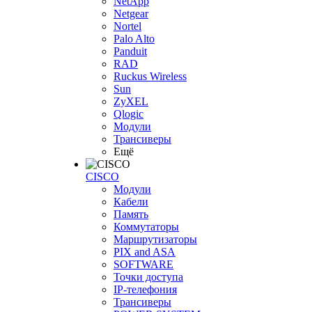
NetApp
Netgear
Nortel
Palo Alto
Panduit
RAD
Ruckus Wireless
Sun
ZyXEL
Qlogic
Модули
Трансиверы
Ещё
CISCO
Модули
Кабели
Память
Коммутаторы
Маршрутизаторы
PIX and ASA
SOFTWARE
Точки доступа
IP-телефония
Трансиверы