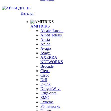
Каталог
AMITRIKS
Alcatel Lucent
Allied Telesis
Arista
Aruba
Avago
Avaya
AXERRA
NETWORKS
Brocade
Ciena
Cisco
Dell
D-link
DragonWave
Edge-core
EMC
Extreme
F5 networks
Fujitsu