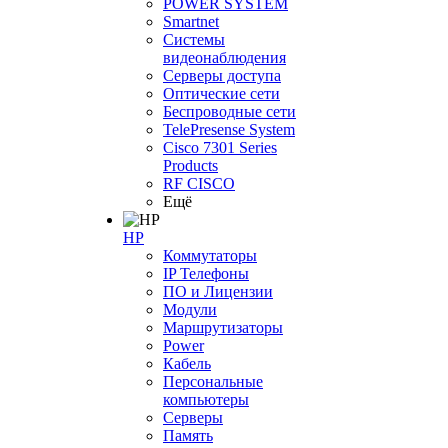
POWER SYSTEM
Smartnet
Системы
видеонаблюдения
Серверы доступа
Оптические сети
Беспроводные сети
TelePresense System
Cisco 7301 Series
Products
RF CISCO
Ещё
HP
Коммутаторы
IP Телефоны
ПО и Лицензии
Модули
Маршрутизаторы
Power
Кабель
Персональные
компьютеры
Серверы
Память