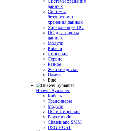
Системы хранения
данных
Системы
безопасности
хранения данных
Управляющее ПО
ПО для защиты
данных
Модули
Кабели
Лицензии
Сервис
Разное
Жесткие диски
Память
Ещё
Huawei Symantec
Кабель
Трансиверы
Модули
ПО и Лицензии
Power module
Chassis and SMM
USG HOST