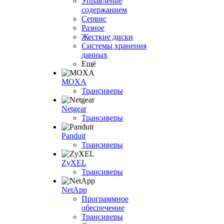
Управление
содержанием
Сервис
Разное
Жесткие диски
Системы хранения
данных
Ещё
MOXA
Трансиверы
Netgear
Трансиверы
Panduit
Трансиверы
ZyXEL
Трансиверы
NetApp
Программное
обеспечение
Трансиверы