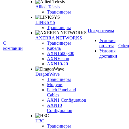
Allied Telesis
Трансиверы
LINKSYS
Трансиверы
Покупателям
AXERRA NETWORKS
Условия
О
Трансиверы
оплаты
Офер
компании
Кабель
Условия
AXN1600|800
доставки
AXNVision
AXN10-20
DragonWave
Трансиверы
Модули
Patch Panel and
Cables
AXN1 Configuration
AXN10
Configuration
H3С
Трансиверы