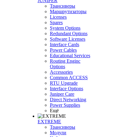
JUNIPER
Трансиверы
Маршрутизаторы
Licenses
Spares
System Options
Redundant Options
Software Licenses
Interface Cards
Power Cables
Educational Services
Routing Enginc
Options
Accessories
Common ACCESS
RTU Upgrade
Interface Options
Juniper Care
Direct Networking
Power Supplies
Ещё
EXTREME
Трансиверы
Модули