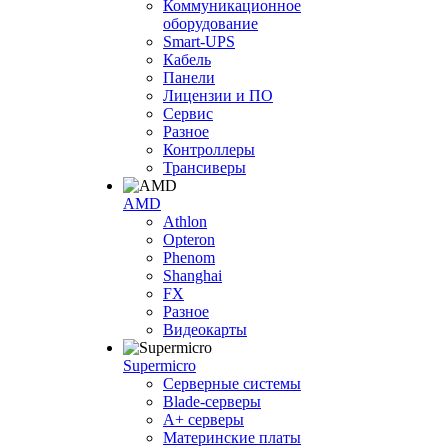
Коммуникационное
оборудование
Smart-UPS
Кабель
Панели
Лицензии и ПО
Сервис
Разное
Контроллеры
Трансиверы
AMD
Athlon
Opteron
Phenom
Shanghai
FX
Разное
Видеокарты
Supermicro
Серверные системы
Blade-серверы
A+ серверы
Материнские платы