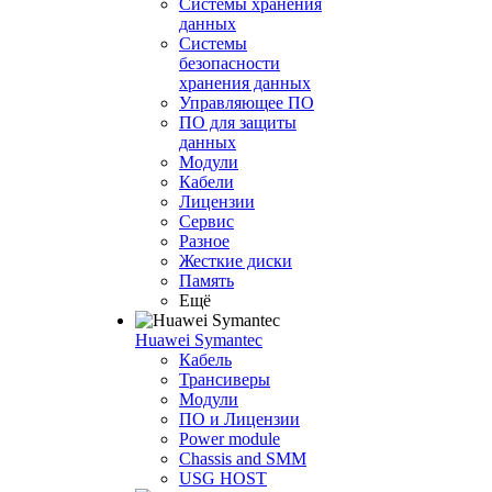
Системы хранения
данных
Системы
безопасности
хранения данных
Управляющее ПО
ПО для защиты
данных
Модули
Кабели
Лицензии
Сервис
Разное
Жесткие диски
Память
Ещё
Huawei Symantec
Кабель
Трансиверы
Модули
ПО и Лицензии
Power module
Chassis and SMM
USG HOST