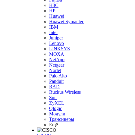
H3С
HP
Huawei
Huawei Symantec
IBM
Intel
Juniper
Lenovo
LINKSYS
MOXA
NetApp
Netgear
Nortel
Palo Alto
Panduit
RAD
Ruckus Wireless
Sun
ZyXEL
Qlogic
Модули
Трансиверы
Ещё