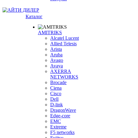
Каталог
AMITRIKS
Alcatel Lucent
Allied Telesis
Arista
Aruba
Avago
Avaya
AXERRA
NETWORKS
Brocade
Ciena
Cisco
Dell
D-link
DragonWave
Edge-core
EMC
Extreme
F5 networks
Fujitsu