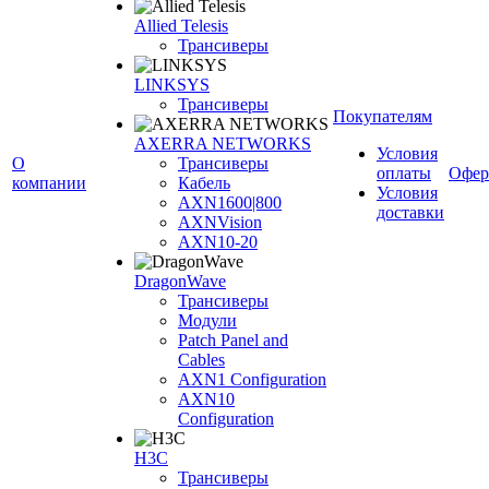
Allied Telesis
Трансиверы
LINKSYS
Трансиверы
Покупателям
AXERRA NETWORKS
Условия
О
Трансиверы
оплаты
Офер
компании
Кабель
Условия
AXN1600|800
доставки
AXNVision
AXN10-20
DragonWave
Трансиверы
Модули
Patch Panel and
Cables
AXN1 Configuration
AXN10
Configuration
H3С
Трансиверы