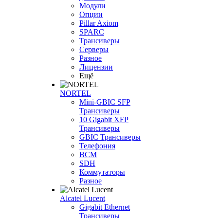
Модули
Опции
Pillar Axiom
SPARC
Трансиверы
Серверы
Разное
Лицензии
Ещё
NORTEL
Mini-GBIC SFP
Трансиверы
10 Gigabit XFP
Трансиверы
GBIC Трансиверы
Телефония
BCM
SDH
Коммутаторы
Разное
Alcatel Lucent
Gigabit Ethernet
Трансиверы