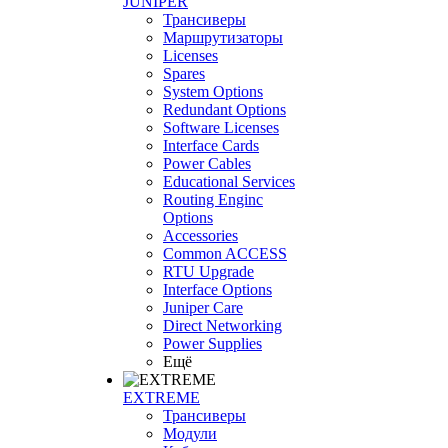
JUNIPER
Трансиверы
Маршрутизаторы
Licenses
Spares
System Options
Redundant Options
Software Licenses
Interface Cards
Power Cables
Educational Services
Routing Enginc
Options
Accessories
Common ACCESS
RTU Upgrade
Interface Options
Juniper Care
Direct Networking
Power Supplies
Ещё
EXTREME
Трансиверы
Модули