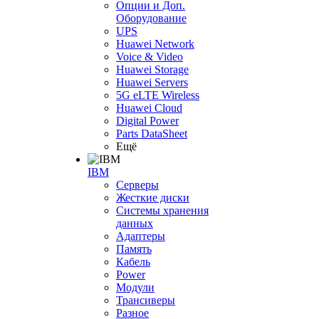
Опции и Доп.
Оборудование
UPS
Huawei Network
Voice & Video
Huawei Storage
Huawei Servers
5G eLTE Wireless
Huawei Cloud
Digital Power
Parts DataSheet
Ещё
IBM
Серверы
Жесткие диски
Системы хранения
данных
Адаптеры
Память
Кабель
Power
Модули
Трансиверы
Разное