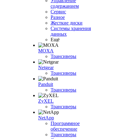
Управление
содержанием
Сервис
Разное
Жесткие диски
Системы хранения
данных
Ещё
MOXA
Трансиверы
Netgear
Трансиверы
Panduit
Трансиверы
ZyXEL
Трансиверы
NetApp
Программное
обеспечение
Трансиверы