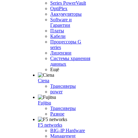
Series PowerVault
OptiPlex
Аккумуляторы
Software и
Гарантии
Платы
Кабели
Процессоры G
series
Лицензии
Системы хранения
данных
Ещё
Ciena
Трансиверы
power
Fujitsu
Трансиверы
Разное
F5 networks
BIG-IP Hardware
Management