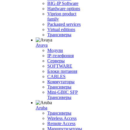
BIG-IP Software
Hardware options
Viprion product
family
Packaged services
Virtual editions
Трансиверы
Avaya
Модули
IP-телефония
Серверы
SOFTWARE
Блоки питания
CABLES
Коммутаторы
Трансиверы
Mini-GBIC SFP
Трансиверы
Aruba
Трансиверы
Wireless Access
Remote Access
Маршрутизаторы