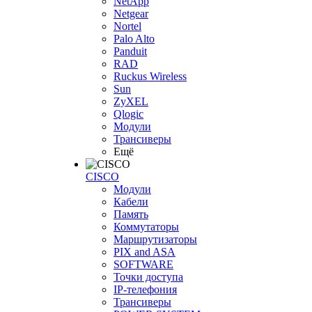
NetApp
Netgear
Nortel
Palo Alto
Panduit
RAD
Ruckus Wireless
Sun
ZyXEL
Qlogic
Модули
Трансиверы
Ещё
CISCO
Модули
Кабели
Память
Коммутаторы
Маршрутизаторы
PIX and ASA
SOFTWARE
Точки доступа
IP-телефония
Трансиверы