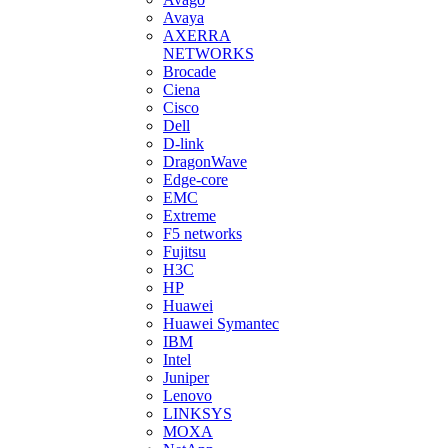
Avaya
AXERRA
NETWORKS
Brocade
Ciena
Cisco
Dell
D-link
DragonWave
Edge-core
EMC
Extreme
F5 networks
Fujitsu
H3С
HP
Huawei
Huawei Symantec
IBM
Intel
Juniper
Lenovo
LINKSYS
MOXA