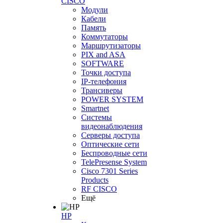
CISCO
Модули
Кабели
Память
Коммутаторы
Маршрутизаторы
PIX and ASA
SOFTWARE
Точки доступа
IP-телефония
Трансиверы
POWER SYSTEM
Smartnet
Системы
видеонаблюдения
Серверы доступа
Оптические сети
Беспроводные сети
TelePresense System
Cisco 7301 Series
Products
RF CISCO
Ещё
HP