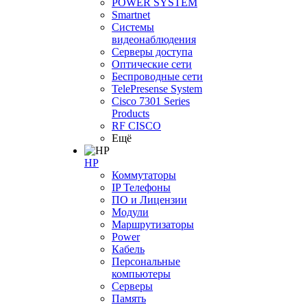
POWER SYSTEM
Smartnet
Системы
видеонаблюдения
Серверы доступа
Оптические сети
Беспроводные сети
TelePresense System
Cisco 7301 Series
Products
RF CISCO
Ещё
HP
Коммутаторы
IP Телефоны
ПО и Лицензии
Модули
Маршрутизаторы
Power
Кабель
Персональные
компьютеры
Серверы
Память