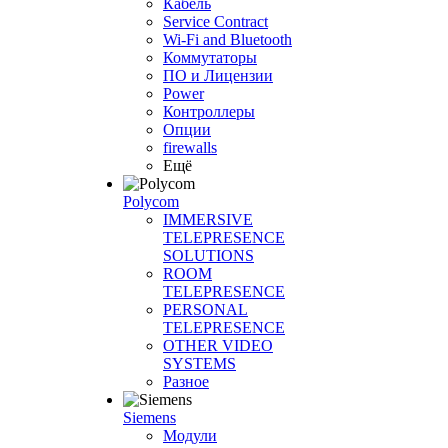
Кабель
Service Contract
Wi-Fi and Bluetooth
Коммутаторы
ПО и Лицензии
Power
Контроллеры
Опции
firewalls
Ещё
Polycom
IMMERSIVE
TELEPRESENCE
SOLUTIONS
ROOM
TELEPRESENCE
PERSONAL
TELEPRESENCE
OTHER VIDEO
SYSTEMS
Разное
Siemens
Модули