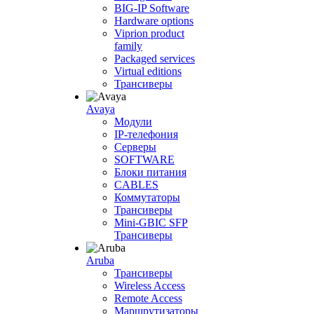
BIG-IP Software
Hardware options
Viprion product
family
Packaged services
Virtual editions
Трансиверы
Avaya
Модули
IP-телефония
Серверы
SOFTWARE
Блоки питания
CABLES
Коммутаторы
Трансиверы
Mini-GBIC SFP
Трансиверы
Aruba
Трансиверы
Wireless Access
Remote Access
Маршрутизаторы