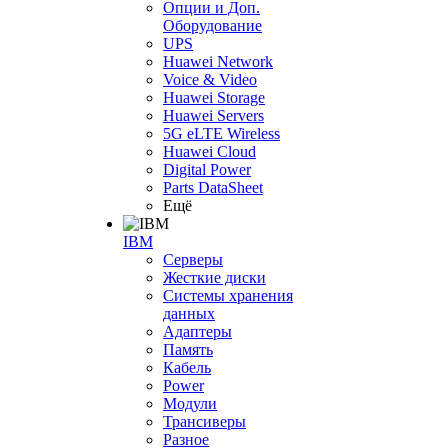
Опции и Доп.
Оборудование
UPS
Huawei Network
Voice & Video
Huawei Storage
Huawei Servers
5G eLTE Wireless
Huawei Cloud
Digital Power
Parts DataSheet
Ещё
IBM
Серверы
Жесткие диски
Системы хранения
данных
Адаптеры
Память
Кабель
Power
Модули
Трансиверы
Разное