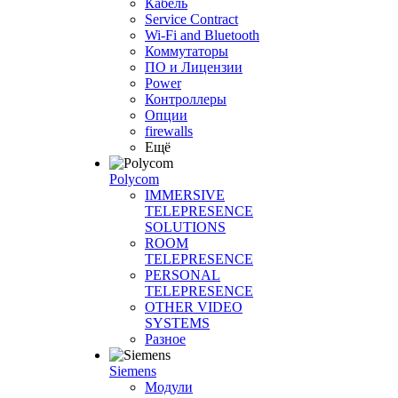
Кабель
Service Contract
Wi-Fi and Bluetooth
Коммутаторы
ПО и Лицензии
Power
Контроллеры
Опции
firewalls
Ещё
Polycom
IMMERSIVE
TELEPRESENCE
SOLUTIONS
ROOM
TELEPRESENCE
PERSONAL
TELEPRESENCE
OTHER VIDEO
SYSTEMS
Разное
Siemens
Модули