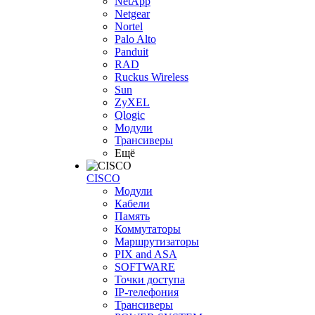
NetApp
Netgear
Nortel
Palo Alto
Panduit
RAD
Ruckus Wireless
Sun
ZyXEL
Qlogic
Модули
Трансиверы
Ещё
CISCO
Модули
Кабели
Память
Коммутаторы
Маршрутизаторы
PIX and ASA
SOFTWARE
Точки доступа
IP-телефония
Трансиверы