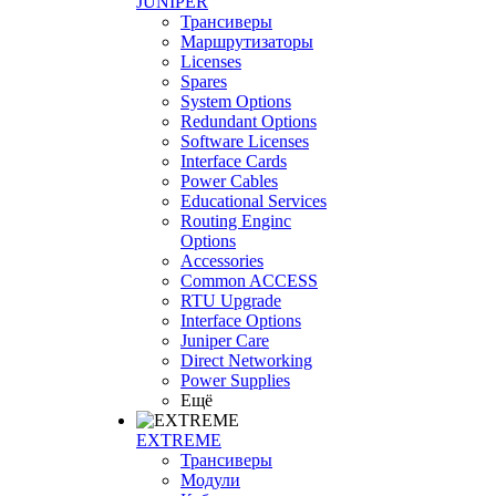
JUNIPER
Трансиверы
Маршрутизаторы
Licenses
Spares
System Options
Redundant Options
Software Licenses
Interface Cards
Power Cables
Educational Services
Routing Enginc
Options
Accessories
Common ACCESS
RTU Upgrade
Interface Options
Juniper Care
Direct Networking
Power Supplies
Ещё
EXTREME
Трансиверы
Модули