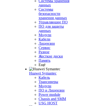
Системы хранения
данных
Системы
безопасности
хранения данных
Управляющее ПО
ПО для защиты
данных
Модули
Кабели
Лицензии
Сервис
Разное
Жесткие диски
Память
Ещё
Huawei Symantec
Кабель
Трансиверы
Модули
ПО и Лицензии
Power module
Chassis and SMM
USG HOST