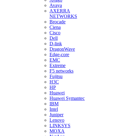
Avaya
AXERRA
NETWORKS
Brocade
Ciena
Cisco
Dell
D-link
DragonWave
Edge-core
EMC
Extreme
F5 networks
Fujitsu
H3С
HP
Huawei
Huawei Symantec
IBM
Intel
Juniper
Lenovo
LINKSYS
MOXA