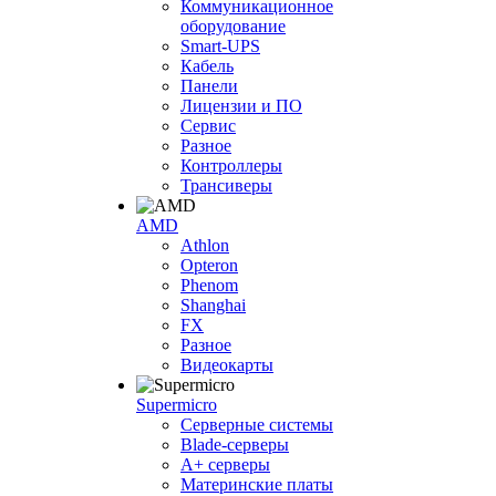
Коммуникационное
оборудование
Smart-UPS
Кабель
Панели
Лицензии и ПО
Сервис
Разное
Контроллеры
Трансиверы
AMD
Athlon
Opteron
Phenom
Shanghai
FX
Разное
Видеокарты
Supermicro
Серверные системы
Blade-серверы
A+ серверы
Материнские платы