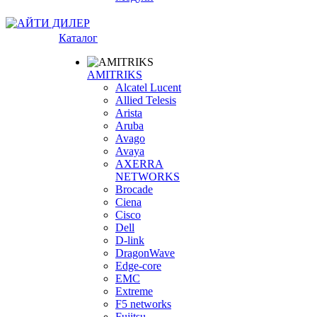
Каталог
AMITRIKS
Alcatel Lucent
Allied Telesis
Arista
Aruba
Avago
Avaya
AXERRA
NETWORKS
Brocade
Ciena
Cisco
Dell
D-link
DragonWave
Edge-core
EMC
Extreme
F5 networks
Fujitsu