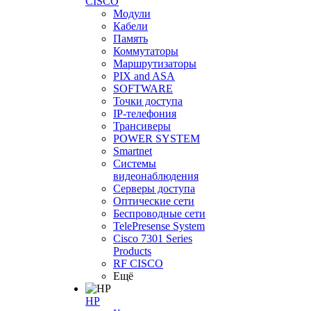
CISCO
Модули
Кабели
Память
Коммутаторы
Маршрутизаторы
PIX and ASA
SOFTWARE
Точки доступа
IP-телефония
Трансиверы
POWER SYSTEM
Smartnet
Системы
видеонаблюдения
Серверы доступа
Оптические сети
Беспроводные сети
TelePresense System
Cisco 7301 Series
Products
RF CISCO
Ещё
HP