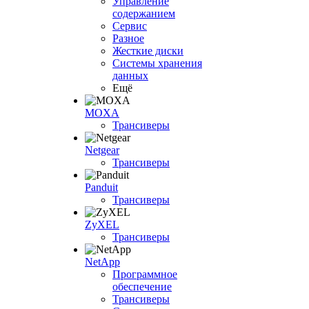
Управление
содержанием
Сервис
Разное
Жесткие диски
Системы хранения
данных
Ещё
MOXA
Трансиверы
Netgear
Трансиверы
Panduit
Трансиверы
ZyXEL
Трансиверы
NetApp
Программное
обеспечение
Трансиверы