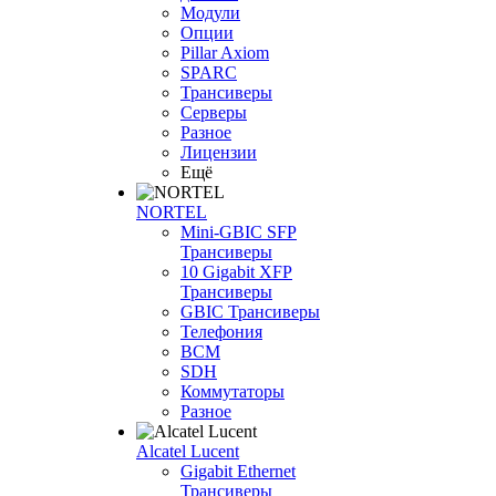
Модули
Опции
Pillar Axiom
SPARC
Трансиверы
Серверы
Разное
Лицензии
Ещё
NORTEL
Mini-GBIC SFP
Трансиверы
10 Gigabit XFP
Трансиверы
GBIC Трансиверы
Телефония
BCM
SDH
Коммутаторы
Разное
Alcatel Lucent
Gigabit Ethernet
Трансиверы