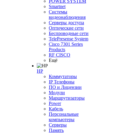
POWER SYSTEM
Smartnet
Системы
видеонаблюдения
Серверы доступа
Оптические сети
Беспроводные сети
TelePresense System
Cisco 7301 Series
Products
RF CISCO
Ещё
HP
Коммутаторы
IP Телефоны
ПО и Лицензии
Модули
Маршрутизаторы
Power
Кабель
Персональные
компьютеры
Серверы
Память