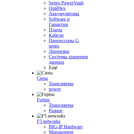
Series PowerVault
OptiPlex
Аккумуляторы
Software и
Гарантии
Платы
Кабели
Процессоры G
series
Лицензии
Системы хранения
данных
Ещё
Ciena
Трансиверы
power
Fujitsu
Трансиверы
Разное
F5 networks
BIG-IP Hardware
Management