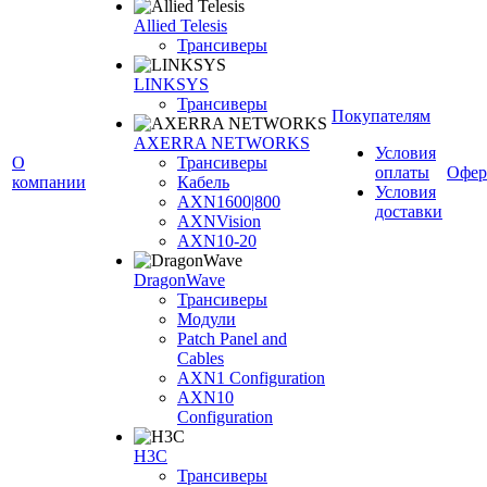
Allied Telesis
Трансиверы
LINKSYS
Трансиверы
Покупателям
AXERRA NETWORKS
Условия
О
Трансиверы
оплаты
Офер
компании
Кабель
Условия
AXN1600|800
доставки
AXNVision
AXN10-20
DragonWave
Трансиверы
Модули
Patch Panel and
Cables
AXN1 Configuration
AXN10
Configuration
H3С
Трансиверы