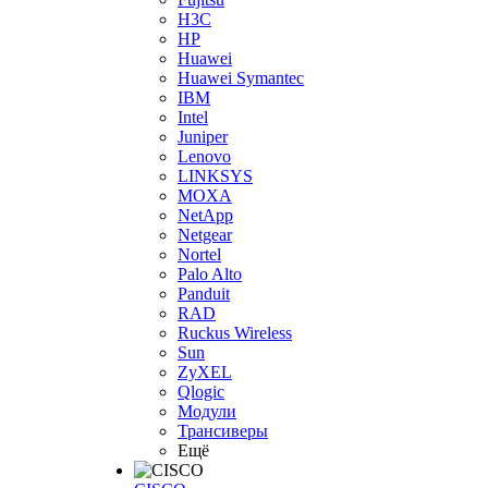
H3С
HP
Huawei
Huawei Symantec
IBM
Intel
Juniper
Lenovo
LINKSYS
MOXA
NetApp
Netgear
Nortel
Palo Alto
Panduit
RAD
Ruckus Wireless
Sun
ZyXEL
Qlogic
Модули
Трансиверы
Ещё