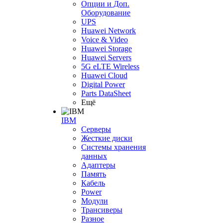
Опции и Доп.
Оборудование
UPS
Huawei Network
Voice & Video
Huawei Storage
Huawei Servers
5G eLTE Wireless
Huawei Cloud
Digital Power
Parts DataSheet
Ещё
IBM
Серверы
Жесткие диски
Системы хранения
данных
Адаптеры
Память
Кабель
Power
Модули
Трансиверы
Разное