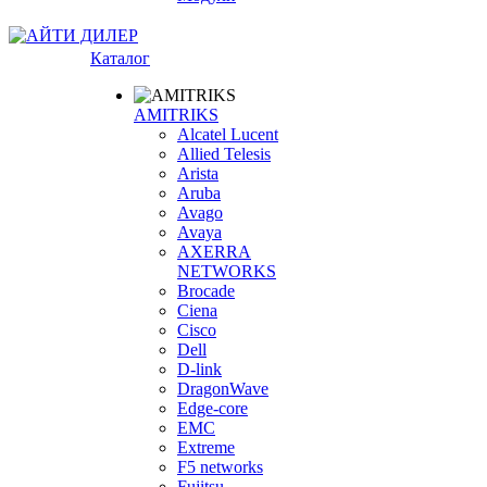
Каталог
AMITRIKS
Alcatel Lucent
Allied Telesis
Arista
Aruba
Avago
Avaya
AXERRA
NETWORKS
Brocade
Ciena
Cisco
Dell
D-link
DragonWave
Edge-core
EMC
Extreme
F5 networks
Fujitsu