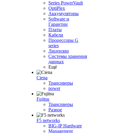
Series PowerVault
OptiPlex
Аккумуляторы
Software и
Гарантии
Платы
Кабели
Процессоры G
series
Лицензии
Системы хранения
данных
Ещё
Ciena
Трансиверы
power
Fujitsu
Трансиверы
Разное
F5 networks
BIG-IP Hardware
Management