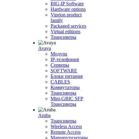
BIG-IP Software
Hardware options
Viprion product
family
Packaged services
Virtual editions
Трансиверы
Avaya
Модули
IP-телефония
Серверы
SOFTWARE
Блоки питания
CABLES
Коммутаторы
Трансиверы
Mini-GBIC SFP
Трансиверы
Aruba
Трансиверы
Wireless Access
Remote Access
Маршрутизаторы