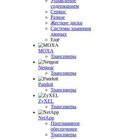
Управление
содержанием
Сервис
Разное
Жесткие диски
Системы хранения
данных
Ещё
MOXA
Трансиверы
Netgear
Трансиверы
Panduit
Трансиверы
ZyXEL
Трансиверы
NetApp
Программное
обеспечение
Трансиверы