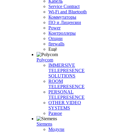
Кабель
Service Contract
Wi-Fi and Bluetooth
Коммутаторы
ПО и Лицензии
Power
Контроллеры
Опции
firewalls
Ещё
Polycom
IMMERSIVE
TELEPRESENCE
SOLUTIONS
ROOM
TELEPRESENCE
PERSONAL
TELEPRESENCE
OTHER VIDEO
SYSTEMS
Разное
Siemens
Модули