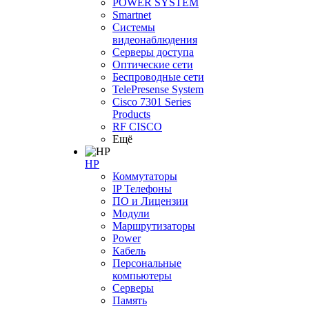
POWER SYSTEM
Smartnet
Системы
видеонаблюдения
Серверы доступа
Оптические сети
Беспроводные сети
TelePresense System
Cisco 7301 Series
Products
RF CISCO
Ещё
HP
Коммутаторы
IP Телефоны
ПО и Лицензии
Модули
Маршрутизаторы
Power
Кабель
Персональные
компьютеры
Серверы
Память