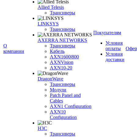
Allied Telesis
Трансиверы
LINKSYS
Трансиверы
Покупателям
AXERRA NETWORKS
Условия
О
Трансиверы
оплаты
Офер
компании
Кабель
Условия
AXN1600|800
доставки
AXNVision
AXN10-20
DragonWave
Трансиверы
Модули
Patch Panel and
Cables
AXN1 Configuration
AXN10
Configuration
H3С
Трансиверы