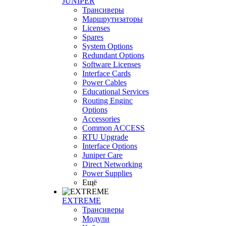
JUNIPER
Трансиверы
Маршрутизаторы
Licenses
Spares
System Options
Redundant Options
Software Licenses
Interface Cards
Power Cables
Educational Services
Routing Enginc
Options
Accessories
Common ACCESS
RTU Upgrade
Interface Options
Juniper Care
Direct Networking
Power Supplies
Ещё
EXTREME
Трансиверы
Модули