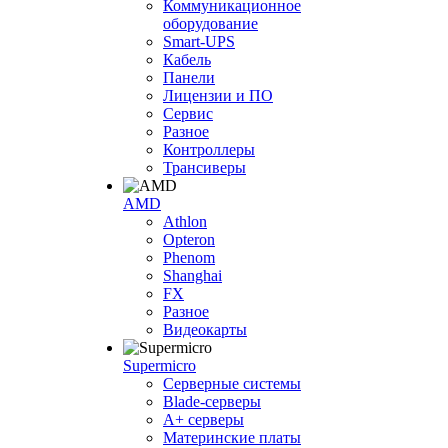
Коммуникационное
оборудование
Smart-UPS
Кабель
Панели
Лицензии и ПО
Сервис
Разное
Контроллеры
Трансиверы
AMD
Athlon
Opteron
Phenom
Shanghai
FX
Разное
Видеокарты
Supermicro
Серверные системы
Blade-серверы
A+ серверы
Материнские платы