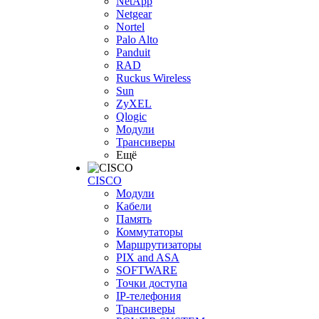
NetApp
Netgear
Nortel
Palo Alto
Panduit
RAD
Ruckus Wireless
Sun
ZyXEL
Qlogic
Модули
Трансиверы
Ещё
CISCO
Модули
Кабели
Память
Коммутаторы
Маршрутизаторы
PIX and ASA
SOFTWARE
Точки доступа
IP-телефония
Трансиверы