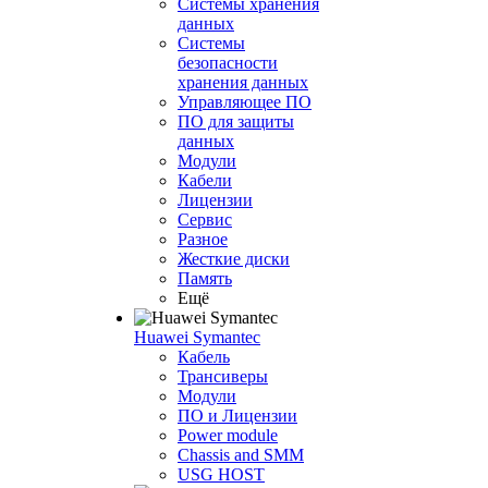
Системы хранения
данных
Системы
безопасности
хранения данных
Управляющее ПО
ПО для защиты
данных
Модули
Кабели
Лицензии
Сервис
Разное
Жесткие диски
Память
Ещё
Huawei Symantec
Кабель
Трансиверы
Модули
ПО и Лицензии
Power module
Chassis and SMM
USG HOST