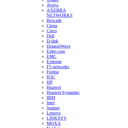
Avaya
AXERRA
NETWORKS
Brocade
Ciena
Cisco
Dell
D-link
DragonWave
Edge-core
EMC
Extreme
F5 networks
Fujitsu
H3С
HP
Huawei
Huawei Symantec
IBM
Intel
Juniper
Lenovo
LINKSYS
MOXA