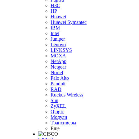
H3С
HP
Huawei
Huawei Symantec
IBM
Intel
Juniper
Lenovo
LINKSYS
MOXA
NetApp
Netgear
Nortel
Palo Alto
Panduit
RAD
Ruckus Wireless
Sun
ZyXEL
Qlogic
Модули
Трансиверы
Ещё