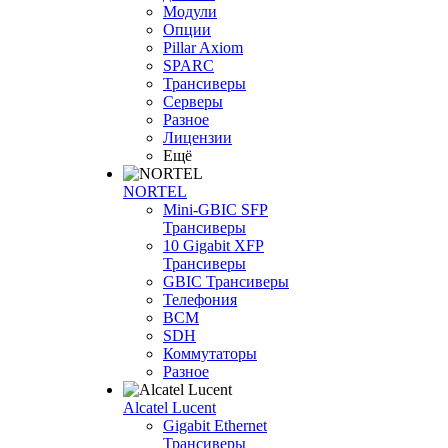
Модули
Опции
Pillar Axiom
SPARC
Трансиверы
Серверы
Разное
Лицензии
Ещё
NORTEL
Mini-GBIC SFP
Трансиверы
10 Gigabit XFP
Трансиверы
GBIC Трансиверы
Телефония
BCM
SDH
Коммутаторы
Разное
Alcatel Lucent
Gigabit Ethernet
Трансиверы