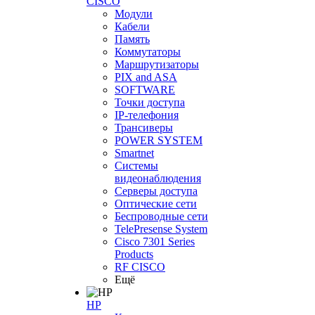
CISCO
Модули
Кабели
Память
Коммутаторы
Маршрутизаторы
PIX and ASA
SOFTWARE
Точки доступа
IP-телефония
Трансиверы
POWER SYSTEM
Smartnet
Системы
видеонаблюдения
Серверы доступа
Оптические сети
Беспроводные сети
TelePresense System
Cisco 7301 Series
Products
RF CISCO
Ещё
HP