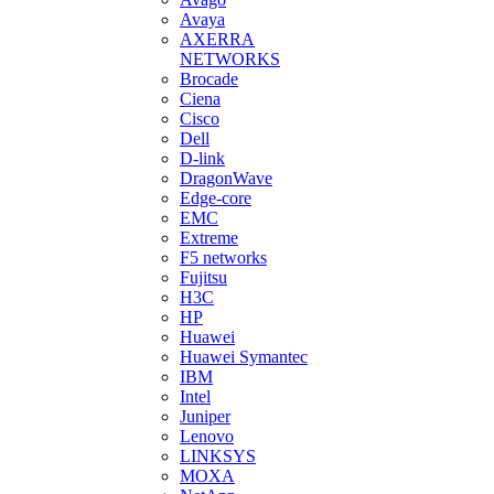
Avaya
AXERRA
NETWORKS
Brocade
Ciena
Cisco
Dell
D-link
DragonWave
Edge-core
EMC
Extreme
F5 networks
Fujitsu
H3С
HP
Huawei
Huawei Symantec
IBM
Intel
Juniper
Lenovo
LINKSYS
MOXA