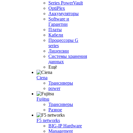
Series PowerVault
OptiPlex
Аккумуляторы
Software и
Гарантии
Платы
Кабели
Процессоры G
series
Лицензии
Системы хранения
данных
Ещё
Ciena
Трансиверы
power
Fujitsu
Трансиверы
Разное
F5 networks
BIG-IP Hardware
Management