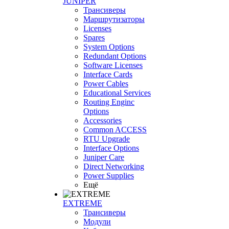
JUNIPER
Трансиверы
Маршрутизаторы
Licenses
Spares
System Options
Redundant Options
Software Licenses
Interface Cards
Power Cables
Educational Services
Routing Enginc
Options
Accessories
Common ACCESS
RTU Upgrade
Interface Options
Juniper Care
Direct Networking
Power Supplies
Ещё
EXTREME
Трансиверы
Модули