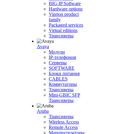
BIG-IP Software
Hardware options
Viprion product
family
Packaged services
Virtual editions
Трансиверы
Avaya
Модули
IP-телефония
Серверы
SOFTWARE
Блоки питания
CABLES
Коммутаторы
Трансиверы
Mini-GBIC SFP
Трансиверы
Aruba
Трансиверы
Wireless Access
Remote Access
Маршрутизаторы