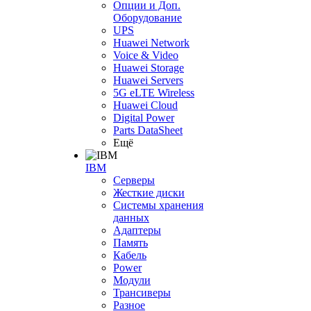
Опции и Доп.
Оборудование
UPS
Huawei Network
Voice & Video
Huawei Storage
Huawei Servers
5G eLTE Wireless
Huawei Cloud
Digital Power
Parts DataSheet
Ещё
IBM
Серверы
Жесткие диски
Системы хранения
данных
Адаптеры
Память
Кабель
Power
Модули
Трансиверы
Разное