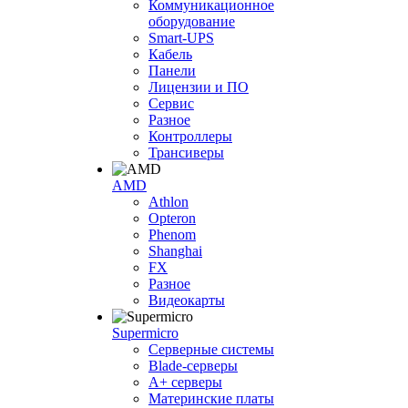
Коммуникационное
оборудование
Smart-UPS
Кабель
Панели
Лицензии и ПО
Сервис
Разное
Контроллеры
Трансиверы
AMD
Athlon
Opteron
Phenom
Shanghai
FX
Разное
Видеокарты
Supermicro
Серверные системы
Blade-серверы
A+ серверы
Материнские платы