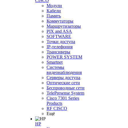
CISCO
Модули
Кабели
Память
Коммутаторы
Маршрутизаторы
PIX and ASA
SOFTWARE
Точки доступа
IP-телефония
Трансиверы
POWER SYSTEM
Smartnet
Системы
видеонаблюдения
Серверы доступа
Оптические сети
Беспроводные сети
TelePresense System
Cisco 7301 Series
Products
RF CISCO
Ещё
HP