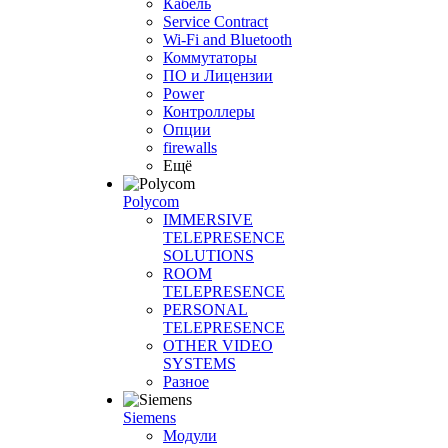
Кабель
Service Contract
Wi-Fi and Bluetooth
Коммутаторы
ПО и Лицензии
Power
Контроллеры
Опции
firewalls
Ещё
Polycom
IMMERSIVE
TELEPRESENCE
SOLUTIONS
ROOM
TELEPRESENCE
PERSONAL
TELEPRESENCE
OTHER VIDEO
SYSTEMS
Разное
Siemens
Модули