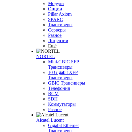
Модули
Опции
Pillar Axiom
SPARC
Трансиверы
Серверы
Разное
Лицензии
Ещё
NORTEL
Mini-GBIC SFP
Трансиверы
10 Gigabit XFP
Трансиверы
GBIC Трансиверы
Телефония
BCM
SDH
Коммутаторы
Разное
Alcatel Lucent
Gigabit Ethernet
Трансиверы