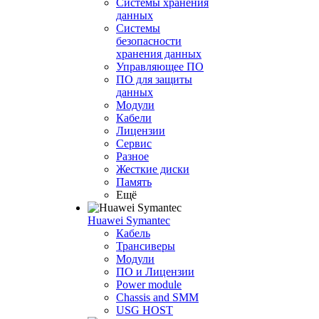
Системы хранения
данных
Системы
безопасности
хранения данных
Управляющее ПО
ПО для защиты
данных
Модули
Кабели
Лицензии
Сервис
Разное
Жесткие диски
Память
Ещё
Huawei Symantec
Кабель
Трансиверы
Модули
ПО и Лицензии
Power module
Chassis and SMM
USG HOST