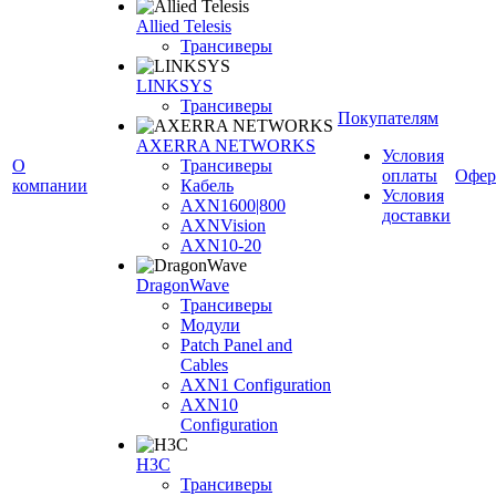
Allied Telesis
Трансиверы
LINKSYS
Трансиверы
Покупателям
AXERRA NETWORKS
Условия
О
Трансиверы
оплаты
Офер
компании
Кабель
Условия
AXN1600|800
доставки
AXNVision
AXN10-20
DragonWave
Трансиверы
Модули
Patch Panel and
Cables
AXN1 Configuration
AXN10
Configuration
H3С
Трансиверы