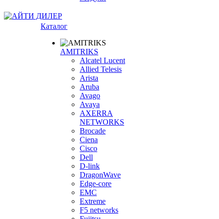
Каталог
AMITRIKS
Alcatel Lucent
Allied Telesis
Arista
Aruba
Avago
Avaya
AXERRA
NETWORKS
Brocade
Ciena
Cisco
Dell
D-link
DragonWave
Edge-core
EMC
Extreme
F5 networks
Fujitsu