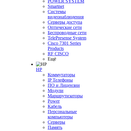
POWER SYSTEM
Smartnet
Системы
видеонаблюдения
Серверы доступа
Оптические сети
Беспроводные сети
TelePresense System
Cisco 7301 Series
Products
RF CISCO
Ещё
HP
Коммутаторы
IP Телефоны
ПО и Лицензии
Модули
Маршрутизаторы
Power
Кабель
Персональные
компьютеры
Серверы
Память