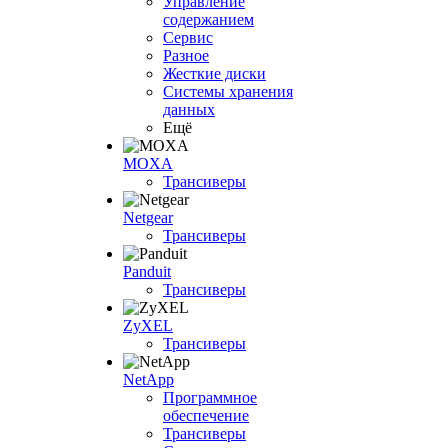
Управление
содержанием
Сервис
Разное
Жесткие диски
Системы хранения
данных
Ещё
MOXA
Трансиверы
Netgear
Трансиверы
Panduit
Трансиверы
ZyXEL
Трансиверы
NetApp
Программное
обеспечение
Трансиверы