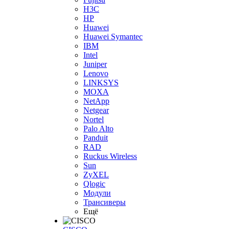
H3С
HP
Huawei
Huawei Symantec
IBM
Intel
Juniper
Lenovo
LINKSYS
MOXA
NetApp
Netgear
Nortel
Palo Alto
Panduit
RAD
Ruckus Wireless
Sun
ZyXEL
Qlogic
Модули
Трансиверы
Ещё