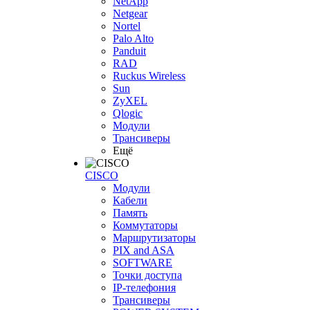
NetApp
Netgear
Nortel
Palo Alto
Panduit
RAD
Ruckus Wireless
Sun
ZyXEL
Qlogic
Модули
Трансиверы
Ещё
CISCO
Модули
Кабели
Память
Коммутаторы
Маршрутизаторы
PIX and ASA
SOFTWARE
Точки доступа
IP-телефония
Трансиверы