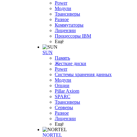
Power
Модули
Трансиверы
Разное
Коммутаторы
Лицензии
Процессоры IBM
Ещё
SUN
Память
Жесткие диски
Power
Системы хранения данных
Модули
Опции
Pillar Axiom
SPARC
Трансиверы
Серверы
Разное
Лицензии
Ещё
NORTEL