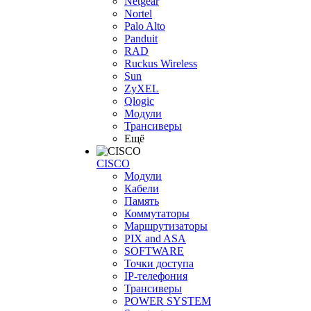
Netgear
Nortel
Palo Alto
Panduit
RAD
Ruckus Wireless
Sun
ZyXEL
Qlogic
Модули
Трансиверы
Ещё
CISCO
Модули
Кабели
Память
Коммутаторы
Маршрутизаторы
PIX and ASA
SOFTWARE
Точки доступа
IP-телефония
Трансиверы
POWER SYSTEM