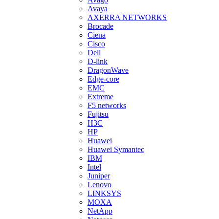
Avaya
AXERRA NETWORKS
Brocade
Ciena
Cisco
Dell
D-link
DragonWave
Edge-core
EMC
Extreme
F5 networks
Fujitsu
H3С
HP
Huawei
Huawei Symantec
IBM
Intel
Juniper
Lenovo
LINKSYS
MOXA
NetApp