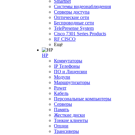
Smartnet
Системы видеонаблюдения
Серверы доступа
Оптические сети
Беспроводные сети
TelePresense System
Cisco 7301 Series Products
RF CISCO
Ещё
HP
Коммутаторы
IP Телефоны
ПО и Лицензии
Модули
Маршрутизаторы
Power
Кабель
Персональные компьютеры
Серверы
Память
Жесткие диски
Тонкие клиенты
Опции
Трансиверы