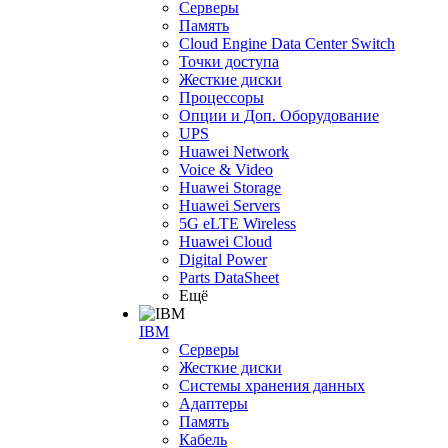
Серверы
Память
Cloud Engine Data Center Switch
Точки доступа
Жесткие диски
Процессоры
Опции и Доп. Оборудование
UPS
Huawei Network
Voice & Video
Huawei Storage
Huawei Servers
5G eLTE Wireless
Huawei Cloud
Digital Power
Parts DataSheet
Ещё
IBM
Серверы
Жесткие диски
Системы хранения данных
Адаптеры
Память
Кабель