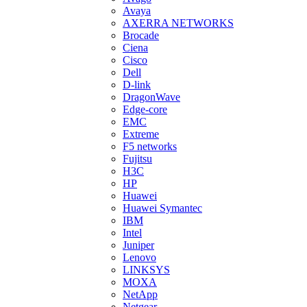
Avaya
AXERRA NETWORKS
Brocade
Ciena
Cisco
Dell
D-link
DragonWave
Edge-core
EMC
Extreme
F5 networks
Fujitsu
H3С
HP
Huawei
Huawei Symantec
IBM
Intel
Juniper
Lenovo
LINKSYS
MOXA
NetApp
Netgear