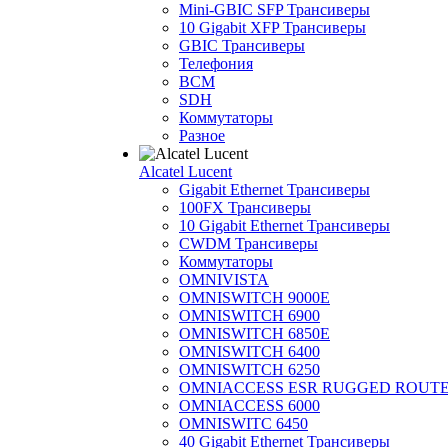
Mini-GBIC SFP Трансиверы
10 Gigabit XFP Трансиверы
GBIC Трансиверы
Телефония
BCM
SDH
Коммутаторы
Разное
Alcatel Lucent
Gigabit Ethernet Трансиверы
100FX Трансиверы
10 Gigabit Ethernet Трансиверы
CWDM Трансиверы
Коммутаторы
OMNIVISTA
OMNISWITCH 9000E
OMNISWITCH 6900
OMNISWITCH 6850E
OMNISWITCH 6400
OMNISWITCH 6250
OMNIACCESS ESR RUGGED ROUT
OMNIACCESS 6000
OMNISWITC 6450
40 Gigabit Ethernet Трансиверы