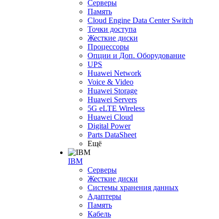
Серверы
Память
Cloud Engine Data Center Switch
Точки доступа
Жесткие диски
Процессоры
Опции и Доп. Оборудование
UPS
Huawei Network
Voice & Video
Huawei Storage
Huawei Servers
5G eLTE Wireless
Huawei Cloud
Digital Power
Parts DataSheet
Ещё
IBM
Серверы
Жесткие диски
Системы хранения данных
Адаптеры
Память
Кабель