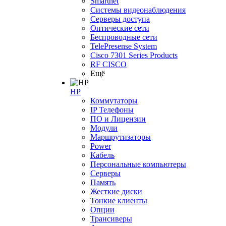
Smartnet
Системы видеонаблюдения
Серверы доступа
Оптические сети
Беспроводные сети
TelePresense System
Cisco 7301 Series Products
RF CISCO
Ещё
HP
Коммутаторы
IP Телефоны
ПО и Лицензии
Модули
Маршрутизаторы
Power
Кабель
Персональные компьютеры
Серверы
Память
Жесткие диски
Тонкие клиенты
Опции
Трансиверы