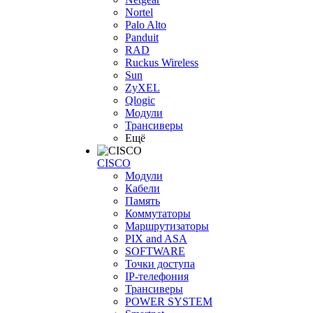
Nortel
Palo Alto
Panduit
RAD
Ruckus Wireless
Sun
ZyXEL
Qlogic
Модули
Трансиверы
Ещё
CISCO
Модули
Кабели
Память
Коммутаторы
Маршрутизаторы
PIX and ASA
SOFTWARE
Точки доступа
IP-телефония
Трансиверы
POWER SYSTEM