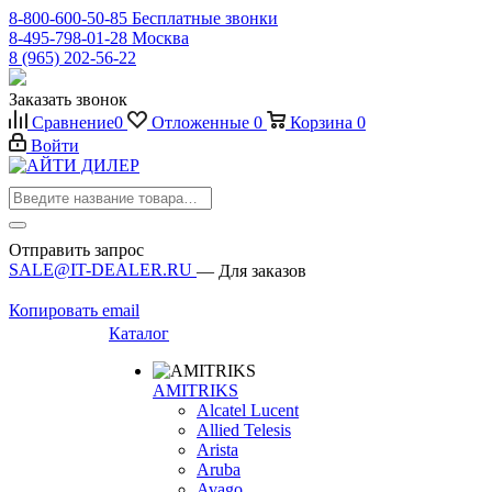
8-800-600-50-85
Бесплатные звонки
8-495-798-01-28
Москва
8 (965) 202-56-22
Заказать звонок
Сравнение
0
Отложенные
0
Корзина
0
Войти
Отправить запрос
SALE@IT-DEALER.RU
— Для заказов
Копировать email
Каталог
AMITRIKS
Alcatel Lucent
Allied Telesis
Arista
Aruba
Avago