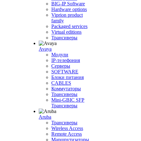
BIG-IP Software
Hardware options
Viprion product
family
Packaged services
Virtual editions
Трансиверы
Avaya
Модули
IP-телефония
Серверы
SOFTWARE
Блоки питания
CABLES
Коммутаторы
Трансиверы
Mini-GBIC SFP
Трансиверы
Aruba
Трансиверы
Wireless Access
Remote Access
Маршрутизаторы