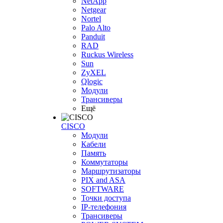
NetApp
Netgear
Nortel
Palo Alto
Panduit
RAD
Ruckus Wireless
Sun
ZyXEL
Qlogic
Модули
Трансиверы
Ещё
CISCO
Модули
Кабели
Память
Коммутаторы
Маршрутизаторы
PIX and ASA
SOFTWARE
Точки доступа
IP-телефония
Трансиверы