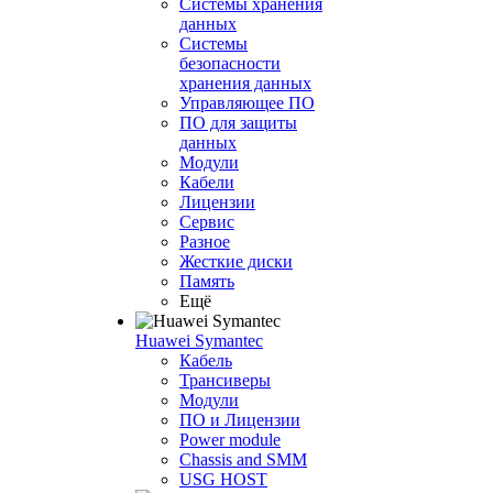
Системы хранения
данных
Системы
безопасности
хранения данных
Управляющее ПО
ПО для защиты
данных
Модули
Кабели
Лицензии
Сервис
Разное
Жесткие диски
Память
Ещё
Huawei Symantec
Кабель
Трансиверы
Модули
ПО и Лицензии
Power module
Chassis and SMM
USG HOST