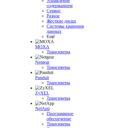
Управление
содержанием
Сервис
Разное
Жесткие диски
Системы хранения
данных
Ещё
MOXA
Трансиверы
Netgear
Трансиверы
Panduit
Трансиверы
ZyXEL
Трансиверы
NetApp
Программное
обеспечение
Трансиверы