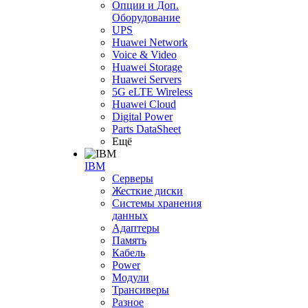
Опции и Доп.
Оборудование
UPS
Huawei Network
Voice & Video
Huawei Storage
Huawei Servers
5G eLTE Wireless
Huawei Cloud
Digital Power
Parts DataSheet
Ещё
IBM
Серверы
Жесткие диски
Системы хранения
данных
Адаптеры
Память
Кабель
Power
Модули
Трансиверы
Разное