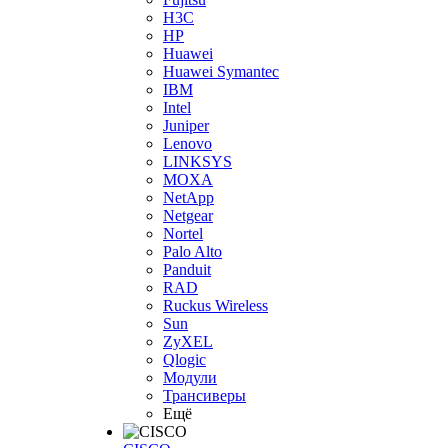
H3С
HP
Huawei
Huawei Symantec
IBM
Intel
Juniper
Lenovo
LINKSYS
MOXA
NetApp
Netgear
Nortel
Palo Alto
Panduit
RAD
Ruckus Wireless
Sun
ZyXEL
Qlogic
Модули
Трансиверы
Ещё