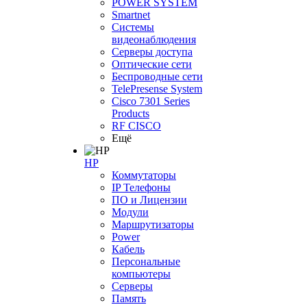
POWER SYSTEM
Smartnet
Системы
видеонаблюдения
Серверы доступа
Оптические сети
Беспроводные сети
TelePresense System
Cisco 7301 Series
Products
RF CISCO
Ещё
HP
Коммутаторы
IP Телефоны
ПО и Лицензии
Модули
Маршрутизаторы
Power
Кабель
Персональные
компьютеры
Серверы
Память