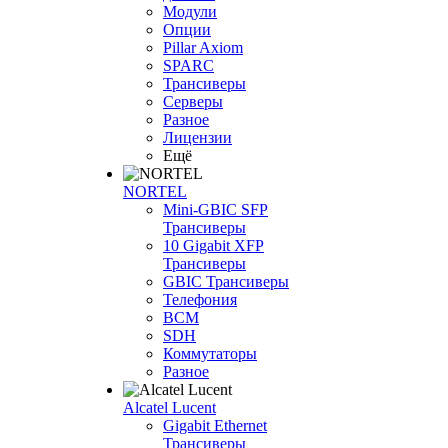
Модули
Опции
Pillar Axiom
SPARC
Трансиверы
Серверы
Разное
Лицензии
Ещё
NORTEL
Mini-GBIC SFP
Трансиверы
10 Gigabit XFP
Трансиверы
GBIC Трансиверы
Телефония
BCM
SDH
Коммутаторы
Разное
Alcatel Lucent
Gigabit Ethernet
Трансиверы