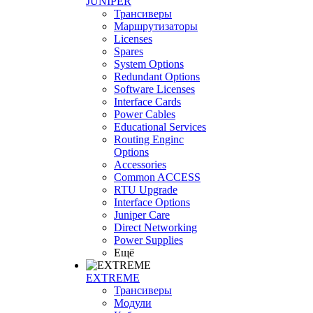
JUNIPER
Трансиверы
Маршрутизаторы
Licenses
Spares
System Options
Redundant Options
Software Licenses
Interface Cards
Power Cables
Educational Services
Routing Enginc
Options
Accessories
Common ACCESS
RTU Upgrade
Interface Options
Juniper Care
Direct Networking
Power Supplies
Ещё
EXTREME
Трансиверы
Модули