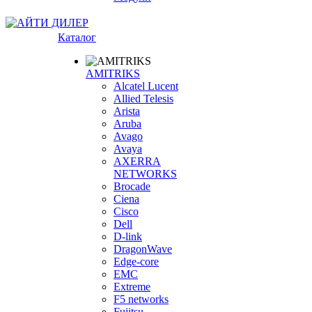
Каталог
AMITRIKS
Alcatel Lucent
Allied Telesis
Arista
Aruba
Avago
Avaya
AXERRA
NETWORKS
Brocade
Ciena
Cisco
Dell
D-link
DragonWave
Edge-core
EMC
Extreme
F5 networks
Fujitsu