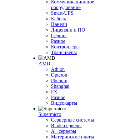
Коммуникационное
оборудование
Smart-UPS
Кабель
Панели
Лицензии и ПО
Сервис
Разное
Контроллеры
Трансиверы
AMD
Athlon
Opteron
Phenom
Shanghai
FX
Разное
Видеокарты
Supermicro
Серверные системы
Blade-серверы
A+ серверы
Материнские платы