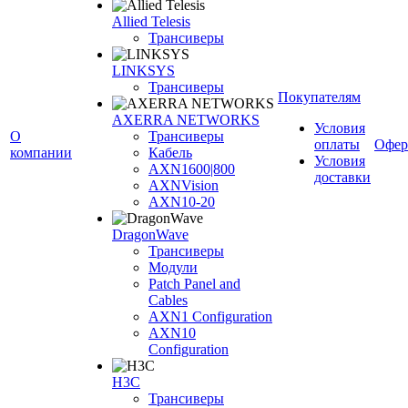
Allied Telesis
Трансиверы
LINKSYS
Трансиверы
Покупателям
AXERRA NETWORKS
Условия
О
Трансиверы
оплаты
Офер
компании
Кабель
Условия
AXN1600|800
доставки
AXNVision
AXN10-20
DragonWave
Трансиверы
Модули
Patch Panel and
Cables
AXN1 Configuration
AXN10
Configuration
H3С
Трансиверы