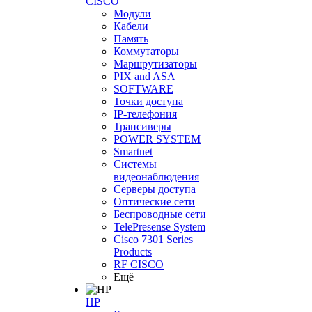
CISCO
Модули
Кабели
Память
Коммутаторы
Маршрутизаторы
PIX and ASA
SOFTWARE
Точки доступа
IP-телефония
Трансиверы
POWER SYSTEM
Smartnet
Системы
видеонаблюдения
Серверы доступа
Оптические сети
Беспроводные сети
TelePresense System
Cisco 7301 Series
Products
RF CISCO
Ещё
HP