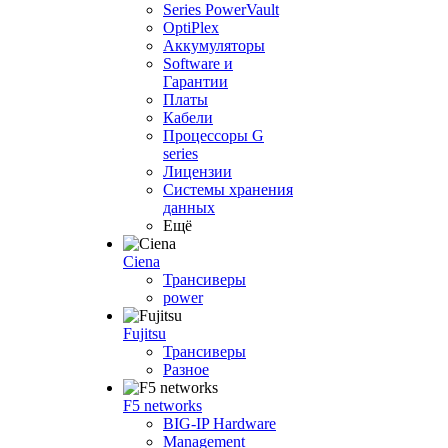
Series PowerVault
OptiPlex
Аккумуляторы
Software и
Гарантии
Платы
Кабели
Процессоры G
series
Лицензии
Системы хранения
данных
Ещё
Ciena
Трансиверы
power
Fujitsu
Трансиверы
Разное
F5 networks
BIG-IP Hardware
Management