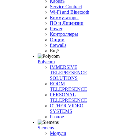
Кабель
Service Contract
Wi-Fi and Bluetooth
Коммутаторы
ПО и Лицензии
Power
Контроллеры
Опции
firewalls
Ещё
Polycom
IMMERSIVE
TELEPRESENCE
SOLUTIONS
ROOM
TELEPRESENCE
PERSONAL
TELEPRESENCE
OTHER VIDEO
SYSTEMS
Разное
Siemens
Модули