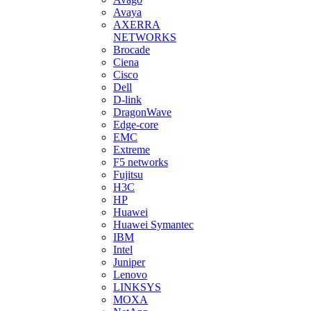
Avaya
AXERRA
NETWORKS
Brocade
Ciena
Cisco
Dell
D-link
DragonWave
Edge-core
EMC
Extreme
F5 networks
Fujitsu
H3С
HP
Huawei
Huawei Symantec
IBM
Intel
Juniper
Lenovo
LINKSYS
MOXA