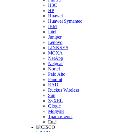
H3С
HP
Huawei
Huawei Symantec
IBM
Intel
Juniper
Lenovo
LINKSYS
MOXA
NetApp
Netgear
Nortel
Palo Alto
Panduit
RAD
Ruckus Wireless
Sun
ZyXEL
Qlogic
Модули
Трансиверы
Ещё