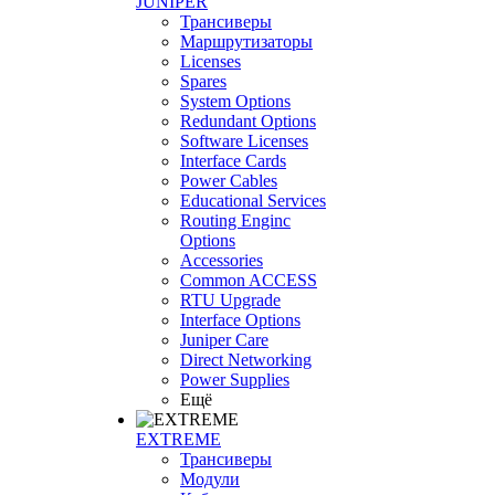
JUNIPER
Трансиверы
Маршрутизаторы
Licenses
Spares
System Options
Redundant Options
Software Licenses
Interface Cards
Power Cables
Educational Services
Routing Enginc
Options
Accessories
Common ACCESS
RTU Upgrade
Interface Options
Juniper Care
Direct Networking
Power Supplies
Ещё
EXTREME
Трансиверы
Модули