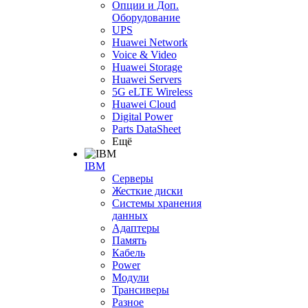
Опции и Доп.
Оборудование
UPS
Huawei Network
Voice & Video
Huawei Storage
Huawei Servers
5G eLTE Wireless
Huawei Cloud
Digital Power
Parts DataSheet
Ещё
IBM
Серверы
Жесткие диски
Системы хранения
данных
Адаптеры
Память
Кабель
Power
Модули
Трансиверы
Разное