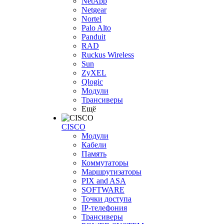
NetApp
Netgear
Nortel
Palo Alto
Panduit
RAD
Ruckus Wireless
Sun
ZyXEL
Qlogic
Модули
Трансиверы
Ещё
CISCO
Модули
Кабели
Память
Коммутаторы
Маршрутизаторы
PIX and ASA
SOFTWARE
Точки доступа
IP-телефония
Трансиверы