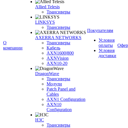
Allied Telesis
Трансиверы
LINKSYS
Трансиверы
Покупателям
AXERRA NETWORKS
Условия
О
Трансиверы
оплаты
Офер
компании
Кабель
Условия
AXN1600|800
доставки
AXNVision
AXN10-20
DragonWave
Трансиверы
Модули
Patch Panel and
Cables
AXN1 Configuration
AXN10
Configuration
H3С
Трансиверы