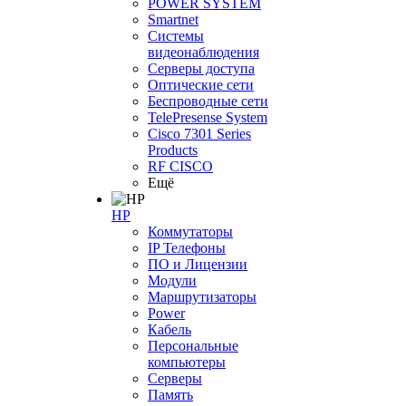
POWER SYSTEM
Smartnet
Системы
видеонаблюдения
Серверы доступа
Оптические сети
Беспроводные сети
TelePresense System
Cisco 7301 Series
Products
RF CISCO
Ещё
HP
Коммутаторы
IP Телефоны
ПО и Лицензии
Модули
Маршрутизаторы
Power
Кабель
Персональные
компьютеры
Серверы
Память