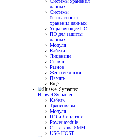
Системы хранения
данных
Системы
безопасности
хранения данных
Управляющее ПО
ПО для защиты
данных
Модули
Кабели
Лицензии
Сервис
Разное
Жесткие диски
Память
Ещё
Huawei Symantec
Кабель
Трансиверы
Модули
ПО и Лицензии
Power module
Chassis and SMM
USG HOST