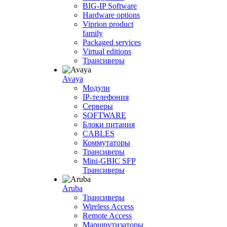
BIG-IP Software
Hardware options
Viprion product
family
Packaged services
Virtual editions
Трансиверы
Avaya
Модули
IP-телефония
Серверы
SOFTWARE
Блоки питания
CABLES
Коммутаторы
Трансиверы
Mini-GBIC SFP
Трансиверы
Aruba
Трансиверы
Wireless Access
Remote Access
Маршрутизаторы