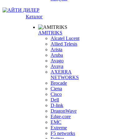
Каталог
AMITRIKS
Alcatel Lucent
Allied Telesis
Arista
Aruba
Avago
Avaya
AXERRA
NETWORKS
Brocade
Ciena
Cisco
Dell
D-link
DragonWave
Edge-core
EMC
Extreme
F5 networks
Fujitsu