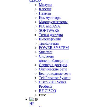
CISCO
Модули
Кабели
Память
Коммутаторы
Маршрутизаторы
PIX and ASA
SOFTWARE
Точки доступа
IP-телефония
Трансиверы
POWER SYSTEM
Smartnet
Системы
видеонаблюдения
Серверы доступа
Оптические сети
Беспроводные сети
TelePresense System
Cisco 7301 Series
Products
RF CISCO
Ещё
HP