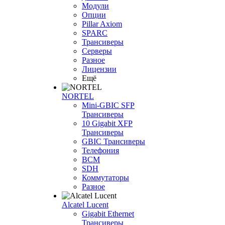
Модули
Опции
Pillar Axiom
SPARC
Трансиверы
Серверы
Разное
Лицензии
Ещё
NORTEL
Mini-GBIC SFP
Трансиверы
10 Gigabit XFP
Трансиверы
GBIC Трансиверы
Телефония
BCM
SDH
Коммутаторы
Разное
Alcatel Lucent
Gigabit Ethernet
Трансиверы