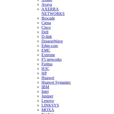
Avaya
AXERRA
NETWORKS
Brocade
Ciena
Cisco
Dell
D-link
DragonWave
Edge-core
EMC
Extreme
F5 networks
Fujitsu
H3С
HP
Huawei
Huawei Symantec
IBM
Intel
Juniper
Lenovo
LINKSYS
MOXA