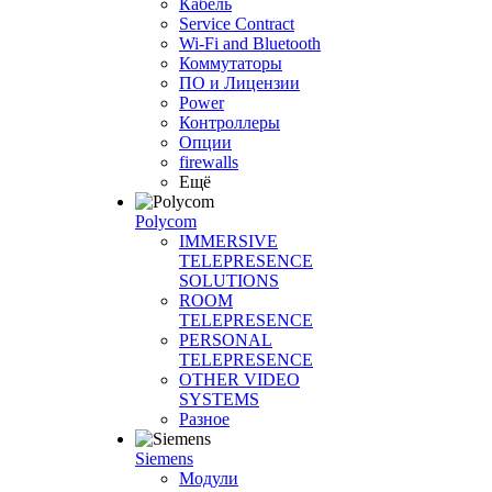
Кабель
Service Contract
Wi-Fi and Bluetooth
Коммутаторы
ПО и Лицензии
Power
Контроллеры
Опции
firewalls
Ещё
Polycom
IMMERSIVE
TELEPRESENCE
SOLUTIONS
ROOM
TELEPRESENCE
PERSONAL
TELEPRESENCE
OTHER VIDEO
SYSTEMS
Разное
Siemens
Модули