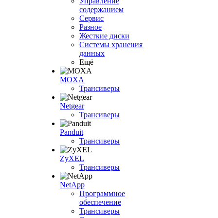
Управление
содержанием
Сервис
Разное
Жесткие диски
Системы хранения
данных
Ещё
MOXA
Трансиверы
Netgear
Трансиверы
Panduit
Трансиверы
ZyXEL
Трансиверы
NetApp
Программное
обеспечение
Трансиверы