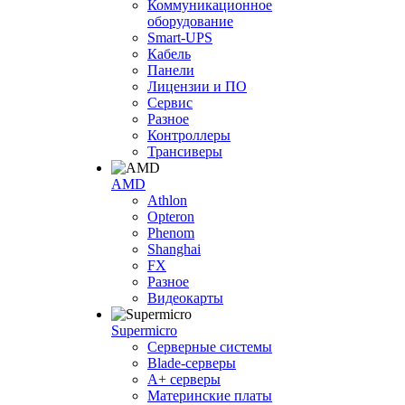
Коммуникационное
оборудование
Smart-UPS
Кабель
Панели
Лицензии и ПО
Сервис
Разное
Контроллеры
Трансиверы
AMD
Athlon
Opteron
Phenom
Shanghai
FX
Разное
Видеокарты
Supermicro
Серверные системы
Blade-серверы
A+ серверы
Материнские платы