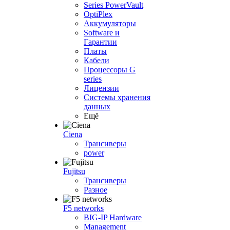
Series PowerVault
OptiPlex
Аккумуляторы
Software и
Гарантии
Платы
Кабели
Процессоры G
series
Лицензии
Системы хранения
данных
Ещё
Ciena
Трансиверы
power
Fujitsu
Трансиверы
Разное
F5 networks
BIG-IP Hardware
Management