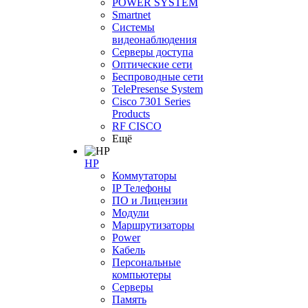
POWER SYSTEM
Smartnet
Системы
видеонаблюдения
Серверы доступа
Оптические сети
Беспроводные сети
TelePresense System
Cisco 7301 Series
Products
RF CISCO
Ещё
HP
Коммутаторы
IP Телефоны
ПО и Лицензии
Модули
Маршрутизаторы
Power
Кабель
Персональные
компьютеры
Серверы
Память