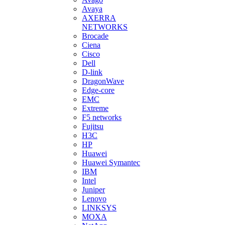
Avaya
AXERRA
NETWORKS
Brocade
Ciena
Cisco
Dell
D-link
DragonWave
Edge-core
EMC
Extreme
F5 networks
Fujitsu
H3С
HP
Huawei
Huawei Symantec
IBM
Intel
Juniper
Lenovo
LINKSYS
MOXA