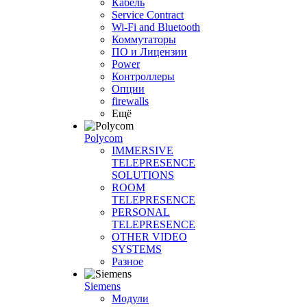
Кабель
Service Contract
Wi-Fi and Bluetooth
Коммутаторы
ПО и Лицензии
Power
Контроллеры
Опции
firewalls
Ещё
Polycom
IMMERSIVE
TELEPRESENCE
SOLUTIONS
ROOM
TELEPRESENCE
PERSONAL
TELEPRESENCE
OTHER VIDEO
SYSTEMS
Разное
Siemens
Модули