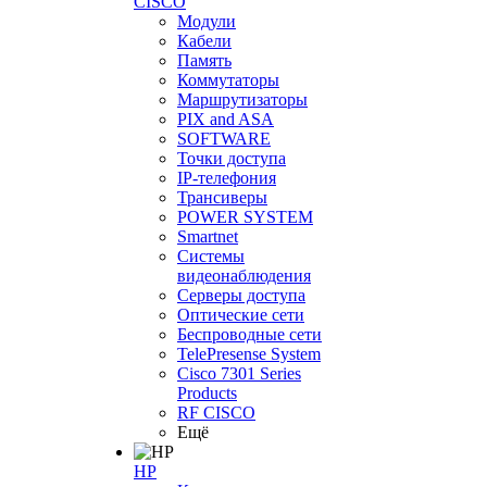
CISCO
Модули
Кабели
Память
Коммутаторы
Маршрутизаторы
PIX and ASA
SOFTWARE
Точки доступа
IP-телефония
Трансиверы
POWER SYSTEM
Smartnet
Системы
видеонаблюдения
Серверы доступа
Оптические сети
Беспроводные сети
TelePresense System
Cisco 7301 Series
Products
RF CISCO
Ещё
HP