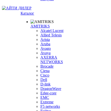
Каталог
AMITRIKS
Alcatel Lucent
Allied Telesis
Arista
Aruba
Avago
Avaya
AXERRA
NETWORKS
Brocade
Ciena
Cisco
Dell
D-link
DragonWave
Edge-core
EMC
Extreme
F5 networks
Fujitsu