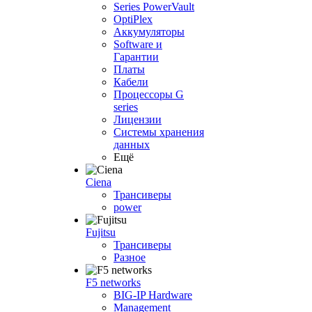
Series PowerVault
OptiPlex
Аккумуляторы
Software и
Гарантии
Платы
Кабели
Процессоры G
series
Лицензии
Системы хранения
данных
Ещё
Ciena
Трансиверы
power
Fujitsu
Трансиверы
Разное
F5 networks
BIG-IP Hardware
Management