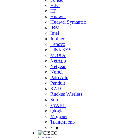
H3С
HP
Huawei
Huawei Symantec
IBM
Intel
Juniper
Lenovo
LINKSYS
MOXA
NetApp
Netgear
Nortel
Palo Alto
Panduit
RAD
Ruckus Wireless
Sun
ZyXEL
Qlogic
Модули
Трансиверы
Ещё