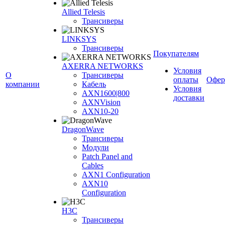
Allied Telesis
Трансиверы
LINKSYS
Трансиверы
Покупателям
AXERRA NETWORKS
Условия
О
Трансиверы
оплаты
Офер
компании
Кабель
Условия
AXN1600|800
доставки
AXNVision
AXN10-20
DragonWave
Трансиверы
Модули
Patch Panel and
Cables
AXN1 Configuration
AXN10
Configuration
H3С
Трансиверы