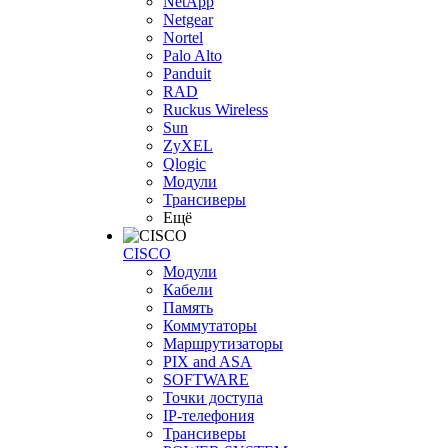
NetApp
Netgear
Nortel
Palo Alto
Panduit
RAD
Ruckus Wireless
Sun
ZyXEL
Qlogic
Модули
Трансиверы
Ещё
CISCO
Модули
Кабели
Память
Коммутаторы
Маршрутизаторы
PIX and ASA
SOFTWARE
Точки доступа
IP-телефония
Трансиверы