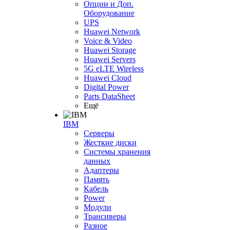
Опции и Доп.
Оборудование
UPS
Huawei Network
Voice & Video
Huawei Storage
Huawei Servers
5G eLTE Wireless
Huawei Cloud
Digital Power
Parts DataSheet
Ещё
IBM
Серверы
Жесткие диски
Системы хранения
данных
Адаптеры
Память
Кабель
Power
Модули
Трансиверы
Разное