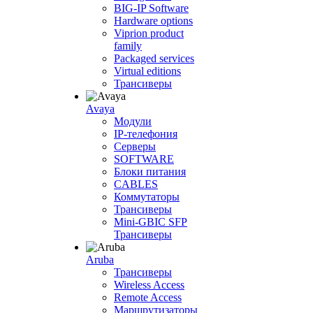
BIG-IP Software
Hardware options
Viprion product
family
Packaged services
Virtual editions
Трансиверы
Avaya
Модули
IP-телефония
Серверы
SOFTWARE
Блоки питания
CABLES
Коммутаторы
Трансиверы
Mini-GBIC SFP
Трансиверы
Aruba
Трансиверы
Wireless Access
Remote Access
Маршрутизаторы