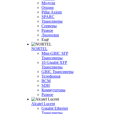
Модули
Опции
Pillar Axiom
SPARC
Трансиверы
Серверы
Разное
Лицензии
Ещё
NORTEL
Mini-GBIC SFP
Трансиверы
10 Gigabit XFP
Трансиверы
GBIC Трансиверы
Телефония
BCM
SDH
Коммутаторы
Разное
Alcatel Lucent
Gigabit Ethernet
Трансиверы