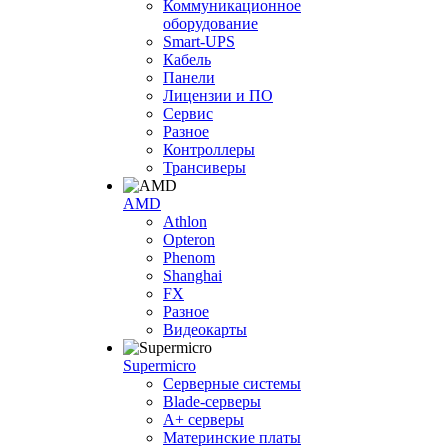
Коммуникационное
оборудование
Smart-UPS
Кабель
Панели
Лицензии и ПО
Сервис
Разное
Контроллеры
Трансиверы
AMD
Athlon
Opteron
Phenom
Shanghai
FX
Разное
Видеокарты
Supermicro
Серверные системы
Blade-серверы
A+ серверы
Материнские платы