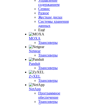
Управление
содержанием
Сервис
Разное
Жесткие диски
Системы хранения
данных
Ещё
MOXA
Трансиверы
Netgear
Трансиверы
Panduit
Трансиверы
ZyXEL
Трансиверы
NetApp
Программное
обеспечение
Трансиверы