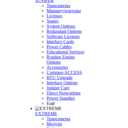
JUNIPER
Трансиверы
Маршрутизаторы
Licenses
Spares
System Options
Redundant Options
Software Licenses
Interface Cards
Power Cables
Educational Services
Routing Enginc
Options
Accessories
Common ACCESS
RTU Upgrade
Interface Options
Juniper Care
Direct Networking
Power Supplies
Ещё
EXTREME
Трансиверы
Модули