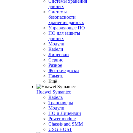
Системы хранения
данных
Системы
безопасности
хранения данных
Управляющее ПО
ПО для защиты
данных
Модули
Кабели
Лицензии
Сервис
Разное
Жесткие диски
Память
Ещё
Huawei Symantec
Кабель
Трансиверы
Модули
ПО и Лицензии
Power module
Chassis and SMM
USG HOST