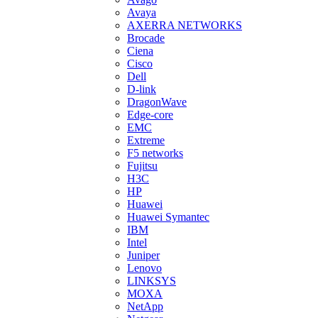
Avaya
AXERRA NETWORKS
Brocade
Ciena
Cisco
Dell
D-link
DragonWave
Edge-core
EMC
Extreme
F5 networks
Fujitsu
H3С
HP
Huawei
Huawei Symantec
IBM
Intel
Juniper
Lenovo
LINKSYS
MOXA
NetApp