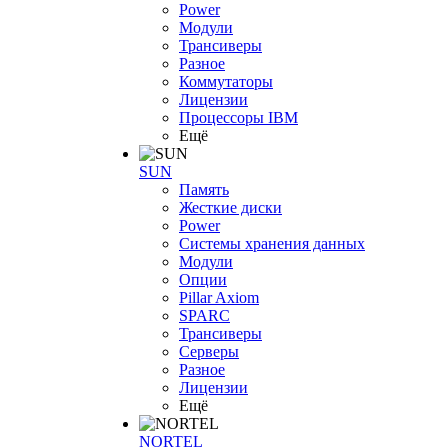
Power
Модули
Трансиверы
Разное
Коммутаторы
Лицензии
Процессоры IBM
Ещё
SUN
Память
Жесткие диски
Power
Системы хранения данных
Модули
Опции
Pillar Axiom
SPARC
Трансиверы
Серверы
Разное
Лицензии
Ещё
NORTEL