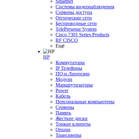
Smartnet
Системы видеонаблюдения
Серверы доступа
Оптические сети
Беспроводные сети
TelePresense System
Cisco 7301 Series Products
RF CISCO
Ещё
HP
Коммутаторы
IP Телефоны
ПО и Лицензии
Модули
Маршрутизаторы
Power
Кабель
Персональные компьютеры
Серверы
Память
Жесткие диски
Тонкие клиенты
Опции
Трансиверы