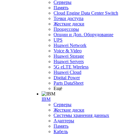
Серверы
Память
Cloud Engine Data Center Switch
Точки доступа
Жесткие диски
Процессоры
Опции и Доп. Оборудование
UPS
Huawei Network
Voice & Video
Huawei Storage
Huawei Servers
5G eLTE Wireless
Huawei Cloud
Digital Power
Parts DataSheet
Ещё
IBM
Серверы
Жесткие диски
Системы хранения данных
Адаптеры
Память
Кабель