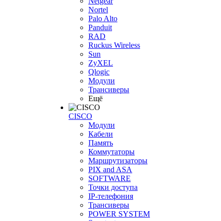
Netgear
Nortel
Palo Alto
Panduit
RAD
Ruckus Wireless
Sun
ZyXEL
Qlogic
Модули
Трансиверы
Ещё
CISCO
Модули
Кабели
Память
Коммутаторы
Маршрутизаторы
PIX and ASA
SOFTWARE
Точки доступа
IP-телефония
Трансиверы
POWER SYSTEM