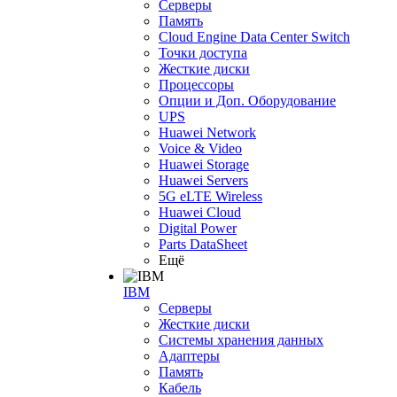
Серверы
Память
Cloud Engine Data Center Switch
Точки доступа
Жесткие диски
Процессоры
Опции и Доп. Оборудование
UPS
Huawei Network
Voice & Video
Huawei Storage
Huawei Servers
5G eLTE Wireless
Huawei Cloud
Digital Power
Parts DataSheet
Ещё
IBM
Серверы
Жесткие диски
Системы хранения данных
Адаптеры
Память
Кабель