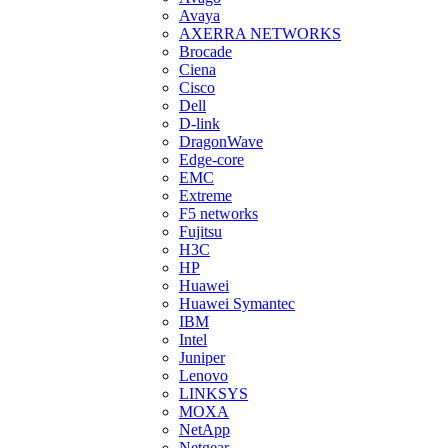
Avaya
AXERRA NETWORKS
Brocade
Ciena
Cisco
Dell
D-link
DragonWave
Edge-core
EMC
Extreme
F5 networks
Fujitsu
H3С
HP
Huawei
Huawei Symantec
IBM
Intel
Juniper
Lenovo
LINKSYS
MOXA
NetApp
Netgear