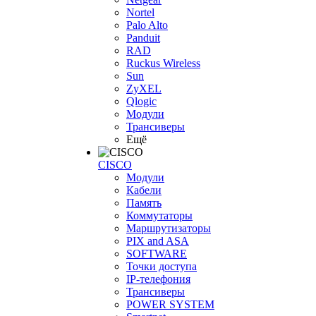
Nortel
Palo Alto
Panduit
RAD
Ruckus Wireless
Sun
ZyXEL
Qlogic
Модули
Трансиверы
Ещё
CISCO
Модули
Кабели
Память
Коммутаторы
Маршрутизаторы
PIX and ASA
SOFTWARE
Точки доступа
IP-телефония
Трансиверы
POWER SYSTEM