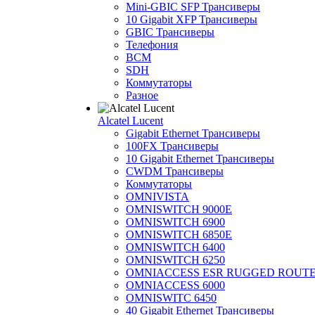
Mini-GBIC SFP Трансиверы
10 Gigabit XFP Трансиверы
GBIC Трансиверы
Телефония
BCM
SDH
Коммутаторы
Разное
Alcatel Lucent
Gigabit Ethernet Трансиверы
100FX Трансиверы
10 Gigabit Ethernet Трансиверы
CWDM Трансиверы
Коммутаторы
OMNIVISTA
OMNISWITCH 9000E
OMNISWITCH 6900
OMNISWITCH 6850E
OMNISWITCH 6400
OMNISWITCH 6250
OMNIACCESS ESR RUGGED ROUT
OMNIACCESS 6000
OMNISWITC 6450
40 Gigabit Ethernet Трансиверы