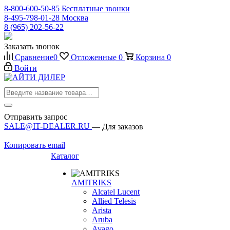
8-800-600-50-85
Бесплатные звонки
8-495-798-01-28
Москва
8 (965) 202-56-22
Заказать звонок
Сравнение
0
Отложенные
0
Корзина
0
Войти
Отправить запрос
SALE@IT-DEALER.RU
— Для заказов
Копировать email
Каталог
AMITRIKS
Alcatel Lucent
Allied Telesis
Arista
Aruba
Avago