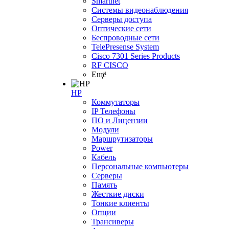
Smartnet
Системы видеонаблюдения
Серверы доступа
Оптические сети
Беспроводные сети
TelePresense System
Cisco 7301 Series Products
RF CISCO
Ещё
HP
Коммутаторы
IP Телефоны
ПО и Лицензии
Модули
Маршрутизаторы
Power
Кабель
Персональные компьютеры
Серверы
Память
Жесткие диски
Тонкие клиенты
Опции
Трансиверы