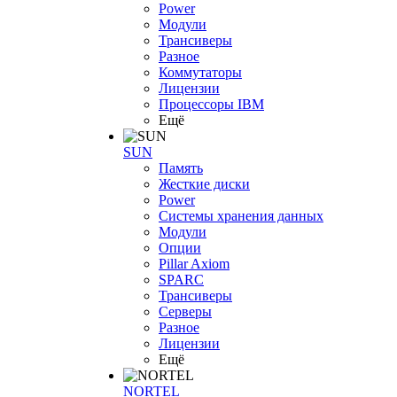
Power
Модули
Трансиверы
Разное
Коммутаторы
Лицензии
Процессоры IBM
Ещё
SUN
Память
Жесткие диски
Power
Системы хранения данных
Модули
Опции
Pillar Axiom
SPARC
Трансиверы
Серверы
Разное
Лицензии
Ещё
NORTEL