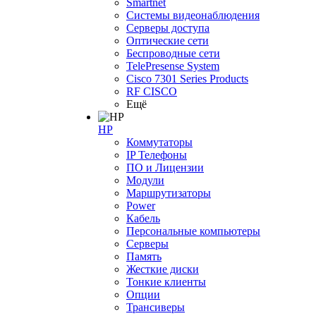
Smartnet
Системы видеонаблюдения
Серверы доступа
Оптические сети
Беспроводные сети
TelePresense System
Cisco 7301 Series Products
RF CISCO
Ещё
HP
Коммутаторы
IP Телефоны
ПО и Лицензии
Модули
Маршрутизаторы
Power
Кабель
Персональные компьютеры
Серверы
Память
Жесткие диски
Тонкие клиенты
Опции
Трансиверы