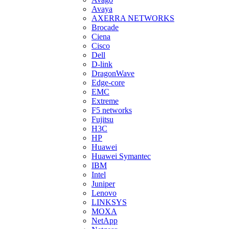
Avaya
AXERRA NETWORKS
Brocade
Ciena
Cisco
Dell
D-link
DragonWave
Edge-core
EMC
Extreme
F5 networks
Fujitsu
H3С
HP
Huawei
Huawei Symantec
IBM
Intel
Juniper
Lenovo
LINKSYS
MOXA
NetApp