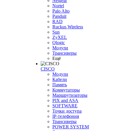
Netgear
Nortel
Palo Alto
Panduit
RAD
Ruckus Wireless
Sun
ZyXEL
Qlogic
Модули
Трансиверы
Ещё
CISCO
Модули
Кабели
Память
Коммутаторы
Маршрутизаторы
PIX and ASA
SOFTWARE
Точки доступа
IP-телефония
Трансиверы
POWER SYSTEM