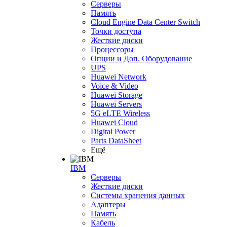
Серверы
Память
Cloud Engine Data Center Switch
Точки доступа
Жесткие диски
Процессоры
Опции и Доп. Оборудование
UPS
Huawei Network
Voice & Video
Huawei Storage
Huawei Servers
5G eLTE Wireless
Huawei Cloud
Digital Power
Parts DataSheet
Ещё
IBM
Серверы
Жесткие диски
Системы хранения данных
Адаптеры
Память
Кабель