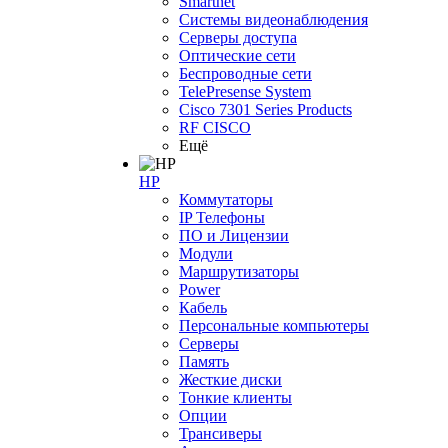
Smartnet
Системы видеонаблюдения
Серверы доступа
Оптические сети
Беспроводные сети
TelePresense System
Cisco 7301 Series Products
RF CISCO
Ещё
HP
Коммутаторы
IP Телефоны
ПО и Лицензии
Модули
Маршрутизаторы
Power
Кабель
Персональные компьютеры
Серверы
Память
Жесткие диски
Тонкие клиенты
Опции
Трансиверы