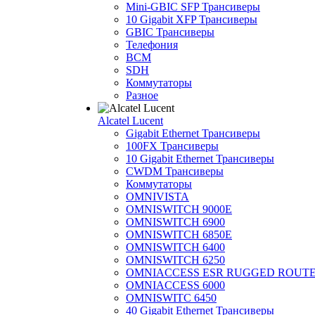
Mini-GBIC SFP Трансиверы
10 Gigabit XFP Трансиверы
GBIC Трансиверы
Телефония
BCM
SDH
Коммутаторы
Разное
Alcatel Lucent
Gigabit Ethernet Трансиверы
100FX Трансиверы
10 Gigabit Ethernet Трансиверы
CWDM Трансиверы
Коммутаторы
OMNIVISTA
OMNISWITCH 9000E
OMNISWITCH 6900
OMNISWITCH 6850E
OMNISWITCH 6400
OMNISWITCH 6250
OMNIACCESS ESR RUGGED ROUT
OMNIACCESS 6000
OMNISWITC 6450
40 Gigabit Ethernet Трансиверы