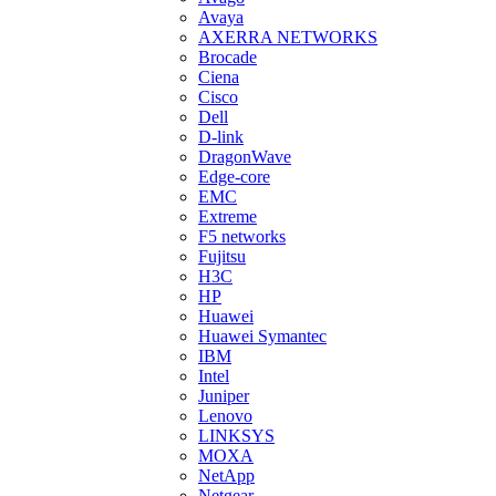
Avaya
AXERRA NETWORKS
Brocade
Ciena
Cisco
Dell
D-link
DragonWave
Edge-core
EMC
Extreme
F5 networks
Fujitsu
H3С
HP
Huawei
Huawei Symantec
IBM
Intel
Juniper
Lenovo
LINKSYS
MOXA
NetApp
Netgear