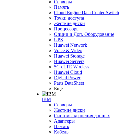
Серверы
Память
Cloud Engine Data Center Switch
Точки доступа
Жесткие диски
Процессоры
Опции и Доп. Оборудование
UPS
Huawei Network
Voice & Video
Huawei Storage
Huawei Servers
5G eLTE Wireless
Huawei Cloud
Digital Power
Parts DataSheet
Ещё
IBM
Серверы
Жесткие диски
Системы хранения данных
Адаптеры
Память
Кабель