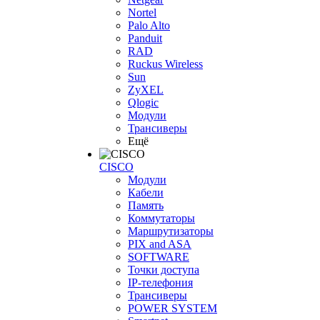
Nortel
Palo Alto
Panduit
RAD
Ruckus Wireless
Sun
ZyXEL
Qlogic
Модули
Трансиверы
Ещё
CISCO
Модули
Кабели
Память
Коммутаторы
Маршрутизаторы
PIX and ASA
SOFTWARE
Точки доступа
IP-телефония
Трансиверы
POWER SYSTEM