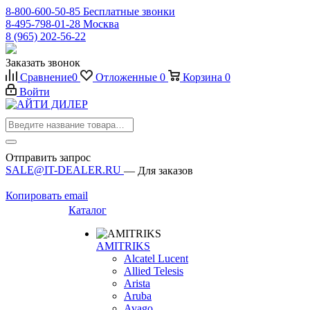
8-800-600-50-85
Бесплатные звонки
8-495-798-01-28
Москва
8 (965) 202-56-22
Заказать звонок
Сравнение
0
Отложенные
0
Корзина
0
Войти
Отправить запрос
SALE@IT-DEALER.RU
— Для заказов
Копировать email
Каталог
AMITRIKS
Alcatel Lucent
Allied Telesis
Arista
Aruba
Avago