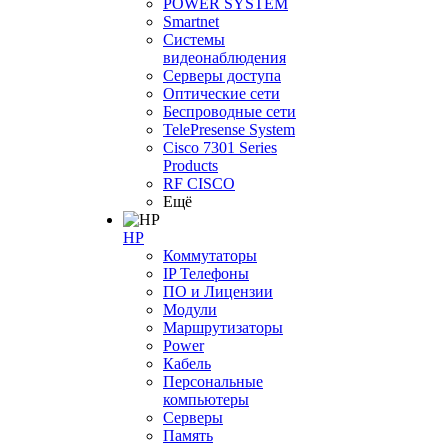
POWER SYSTEM
Smartnet
Системы
видеонаблюдения
Серверы доступа
Оптические сети
Беспроводные сети
TelePresense System
Cisco 7301 Series
Products
RF CISCO
Ещё
HP
Коммутаторы
IP Телефоны
ПО и Лицензии
Модули
Маршрутизаторы
Power
Кабель
Персональные
компьютеры
Серверы
Память