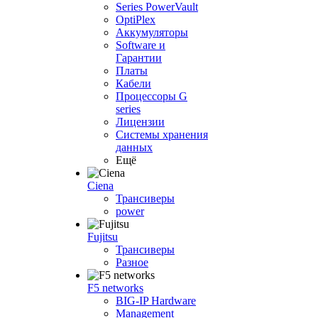
Series PowerVault
OptiPlex
Аккумуляторы
Software и
Гарантии
Платы
Кабели
Процессоры G
series
Лицензии
Системы хранения
данных
Ещё
Ciena
Трансиверы
power
Fujitsu
Трансиверы
Разное
F5 networks
BIG-IP Hardware
Management