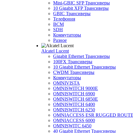
Mini-GBIC SFP Трансиверы
10 Gigabit XFP Трансиверы
GBIC Трансиверы
Телефония
BCM
SDH
Коммутаторы
Разное
Alcatel Lucent
Gigabit Ethernet Трансиверы
100FX Трансиверы
10 Gigabit Ethernet Трансиверы
CWDM Трансиверы
Коммутаторы
OMNIVISTA
OMNISWITCH 9000E
OMNISWITCH 6900
OMNISWITCH 6850E
OMNISWITCH 6400
OMNISWITCH 6250
OMNIACCESS ESR RUGGED ROUT
OMNIACCESS 6000
OMNISWITC 6450
40 Gigabit Ethernet Трансиверы