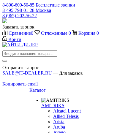
8-800-600-50-85
Бесплатные звонки
8-495-798-01-28
Москва
8 (965) 202-56-22
Заказать звонок
Сравнение
0
Отложенные
0
Корзина
0
Войти
Отправить запрос
SALE@IT-DEALER.RU
— Для заказов
Копировать email
Каталог
AMITRIKS
Alcatel Lucent
Allied Telesis
Arista
Aruba
Avago