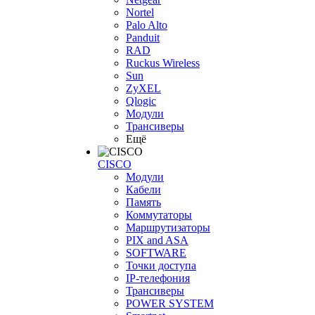
Nortel
Palo Alto
Panduit
RAD
Ruckus Wireless
Sun
ZyXEL
Qlogic
Модули
Трансиверы
Ещё
CISCO
Модули
Кабели
Память
Коммутаторы
Маршрутизаторы
PIX and ASA
SOFTWARE
Точки доступа
IP-телефония
Трансиверы
POWER SYSTEM