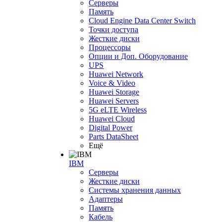
Серверы
Память
Cloud Engine Data Center Switch
Точки доступа
Жесткие диски
Процессоры
Опции и Доп. Оборудование
UPS
Huawei Network
Voice & Video
Huawei Storage
Huawei Servers
5G eLTE Wireless
Huawei Cloud
Digital Power
Parts DataSheet
Ещё
IBM
Серверы
Жесткие диски
Системы хранения данных
Адаптеры
Память
Кабель