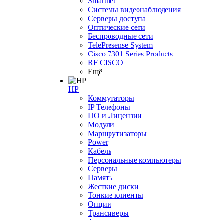
Smartnet
Системы видеонаблюдения
Серверы доступа
Оптические сети
Беспроводные сети
TelePresense System
Cisco 7301 Series Products
RF CISCO
Ещё
HP
Коммутаторы
IP Телефоны
ПО и Лицензии
Модули
Маршрутизаторы
Power
Кабель
Персональные компьютеры
Серверы
Память
Жесткие диски
Тонкие клиенты
Опции
Трансиверы