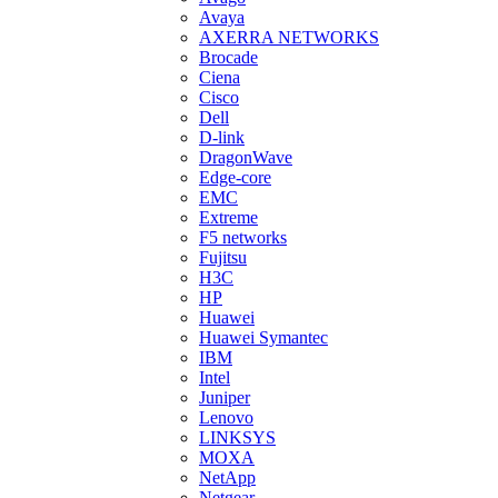
Avaya
AXERRA NETWORKS
Brocade
Ciena
Cisco
Dell
D-link
DragonWave
Edge-core
EMC
Extreme
F5 networks
Fujitsu
H3С
HP
Huawei
Huawei Symantec
IBM
Intel
Juniper
Lenovo
LINKSYS
MOXA
NetApp
Netgear