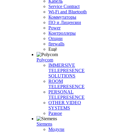
Кабель
Service Contract
Wi-Fi and Bluetooth
Коммутаторы
ПО и Лицензии
Power
Контроллеры
Опции
firewalls
Ещё
Polycom
IMMERSIVE
TELEPRESENCE
SOLUTIONS
ROOM
TELEPRESENCE
PERSONAL
TELEPRESENCE
OTHER VIDEO
SYSTEMS
Разное
Siemens
Модули