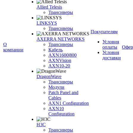
Allied Telesis
Трансиверы
LINKSYS
Трансиверы
Покупателям
AXERRA NETWORKS
Условия
О
Трансиверы
оплаты
Офер
компании
Кабель
Условия
AXN1600|800
доставки
AXNVision
AXN10-20
DragonWave
Трансиверы
Модули
Patch Panel and
Cables
AXN1 Configuration
AXN10
Configuration
H3С
Трансиверы