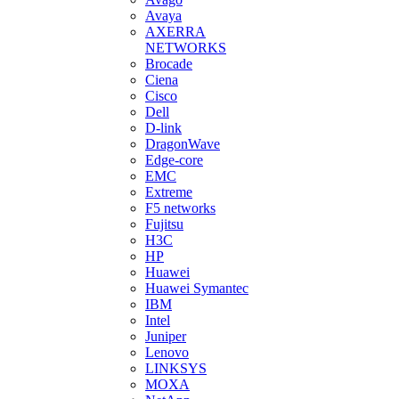
Avaya
AXERRA
NETWORKS
Brocade
Ciena
Cisco
Dell
D-link
DragonWave
Edge-core
EMC
Extreme
F5 networks
Fujitsu
H3С
HP
Huawei
Huawei Symantec
IBM
Intel
Juniper
Lenovo
LINKSYS
MOXA