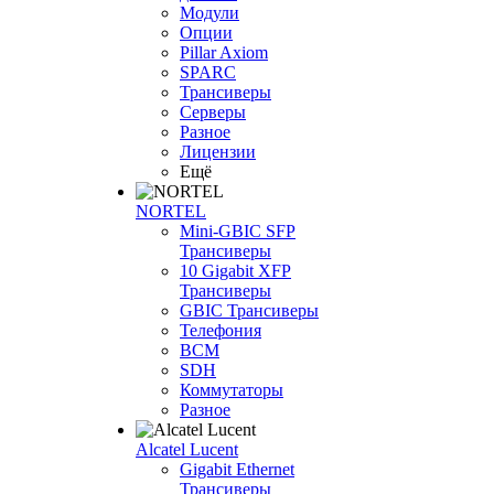
Модули
Опции
Pillar Axiom
SPARC
Трансиверы
Серверы
Разное
Лицензии
Ещё
NORTEL
Mini-GBIC SFP
Трансиверы
10 Gigabit XFP
Трансиверы
GBIC Трансиверы
Телефония
BCM
SDH
Коммутаторы
Разное
Alcatel Lucent
Gigabit Ethernet
Трансиверы