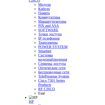
CISCO
Модули
Кабели
Память
Коммутаторы
Маршрутизаторы
PIX and ASA
SOFTWARE
Точки доступа
IP-телефония
Трансиверы
POWER SYSTEM
Smartnet
Системы
видеонаблюдения
Серверы доступа
Оптические сети
Беспроводные сети
TelePresense System
Cisco 7301 Series
Products
RF CISCO
Ещё
HP