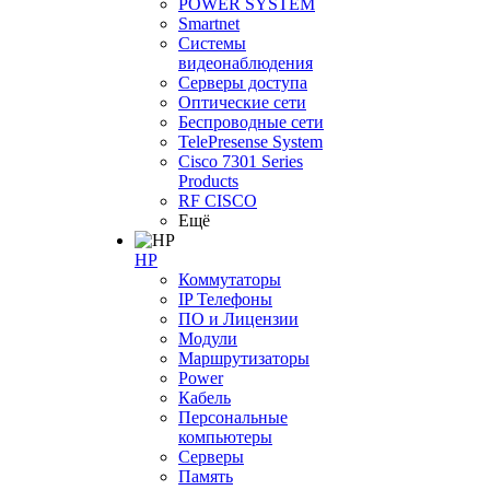
POWER SYSTEM
Smartnet
Системы
видеонаблюдения
Серверы доступа
Оптические сети
Беспроводные сети
TelePresense System
Cisco 7301 Series
Products
RF CISCO
Ещё
HP
Коммутаторы
IP Телефоны
ПО и Лицензии
Модули
Маршрутизаторы
Power
Кабель
Персональные
компьютеры
Серверы
Память