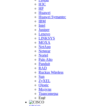
H3С
HP
Huawei
Huawei Symantec
IBM
Intel
Juniper
Lenovo
LINKSYS
MOXA
NetApp
Netgear
Nortel
Palo Alto
Panduit
RAD
Ruckus Wireless
Sun
ZyXEL
Qlogic
Модули
Трансиверы
Ещё