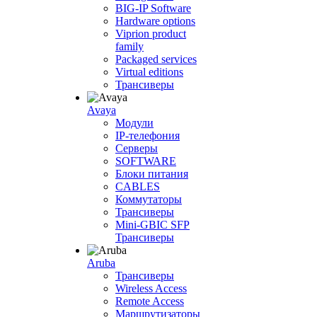
BIG-IP Software
Hardware options
Viprion product
family
Packaged services
Virtual editions
Трансиверы
Avaya
Модули
IP-телефония
Серверы
SOFTWARE
Блоки питания
CABLES
Коммутаторы
Трансиверы
Mini-GBIC SFP
Трансиверы
Aruba
Трансиверы
Wireless Access
Remote Access
Маршрутизаторы