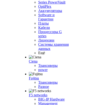
Series PowerVault
OptiPlex
Аккумуляторы
Software и
Гарантии
Платы
Кабели
Процессоры G
series
Лицензии
Системы хранения
данных
Ещё
Ciena
Трансиверы
power
Fujitsu
Трансиверы
Разное
F5 networks
BIG-IP Hardware
Management