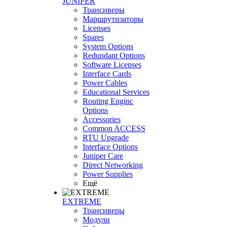
JUNIPER
Трансиверы
Маршрутизаторы
Licenses
Spares
System Options
Redundant Options
Software Licenses
Interface Cards
Power Cables
Educational Services
Routing Enginc
Options
Accessories
Common ACCESS
RTU Upgrade
Interface Options
Juniper Care
Direct Networking
Power Supplies
Ещё
EXTREME
Трансиверы
Модули