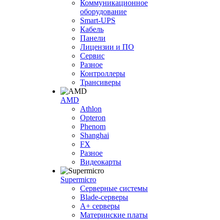
Коммуникационное
оборудование
Smart-UPS
Кабель
Панели
Лицензии и ПО
Сервис
Разное
Контроллеры
Трансиверы
AMD
Athlon
Opteron
Phenom
Shanghai
FX
Разное
Видеокарты
Supermicro
Серверные системы
Blade-серверы
A+ серверы
Материнские платы