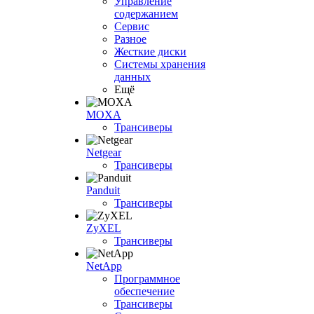
Управление
содержанием
Сервис
Разное
Жесткие диски
Системы хранения
данных
Ещё
MOXA
Трансиверы
Netgear
Трансиверы
Panduit
Трансиверы
ZyXEL
Трансиверы
NetApp
Программное
обеспечение
Трансиверы