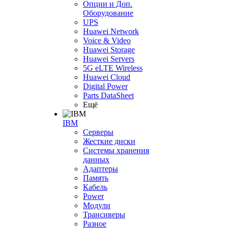
Опции и Доп.
Оборудование
UPS
Huawei Network
Voice & Video
Huawei Storage
Huawei Servers
5G eLTE Wireless
Huawei Cloud
Digital Power
Parts DataSheet
Ещё
IBM
Серверы
Жесткие диски
Системы хранения
данных
Адаптеры
Память
Кабель
Power
Модули
Трансиверы
Разное