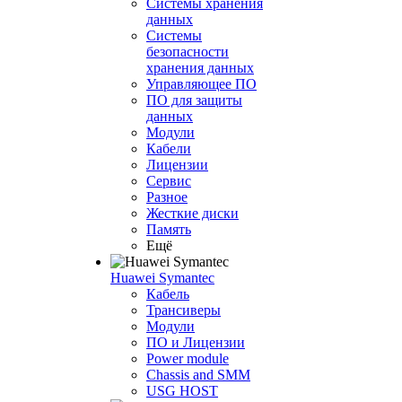
Системы хранения
данных
Системы
безопасности
хранения данных
Управляющее ПО
ПО для защиты
данных
Модули
Кабели
Лицензии
Сервис
Разное
Жесткие диски
Память
Ещё
Huawei Symantec
Кабель
Трансиверы
Модули
ПО и Лицензии
Power module
Chassis and SMM
USG HOST