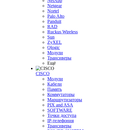
NetApp
Netgear
Nortel
Palo Alto
Panduit
RAD
Ruckus Wireless
Sun
ZyXEL
Qlogic
Модули
Трансиверы
Ещё
CISCO
Модули
Кабели
Память
Коммутаторы
Маршрутизаторы
PIX and ASA
SOFTWARE
Точки доступа
IP-телефония
Трансиверы