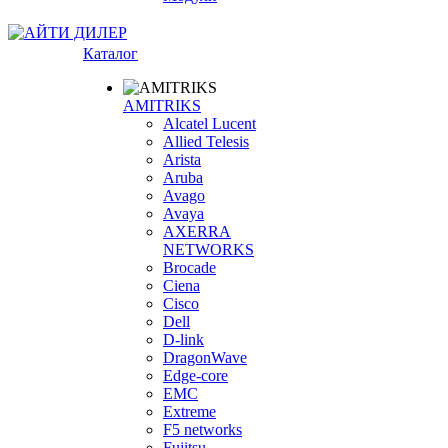
Каталог
AMITRIKS
Alcatel Lucent
Allied Telesis
Arista
Aruba
Avago
Avaya
AXERRA
NETWORKS
Brocade
Ciena
Cisco
Dell
D-link
DragonWave
Edge-core
EMC
Extreme
F5 networks
Fujitsu