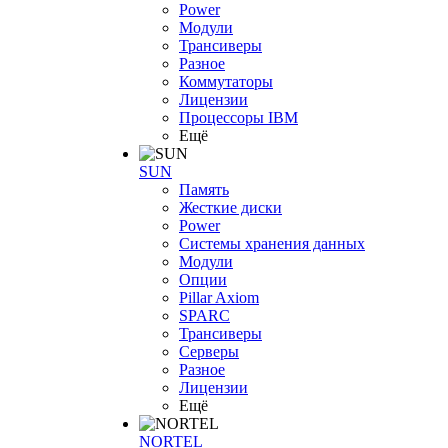
Power
Модули
Трансиверы
Разное
Коммутаторы
Лицензии
Процессоры IBM
Ещё
SUN
Память
Жесткие диски
Power
Системы хранения данных
Модули
Опции
Pillar Axiom
SPARC
Трансиверы
Серверы
Разное
Лицензии
Ещё
NORTEL