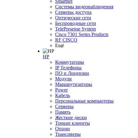
Smartnet
Системы видеонаблюдения
Серверы доступа
Оптические сети
Беспроводные сети
TelePresense System
Cisco 7301 Series Products
RF CISCO
Ещё
HP
Коммутаторы
IP Телефоны
ПО и Лицензии
Модули
Маршрутизаторы
Power
Кабель
Персональные компьютеры
Серверы
Память
Жесткие диски
Тонкие клиенты
Опции
Трансиверы