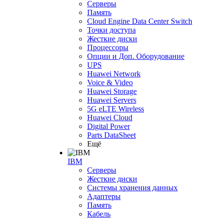
Серверы
Память
Cloud Engine Data Center Switch
Точки доступа
Жесткие диски
Процессоры
Опции и Доп. Оборудование
UPS
Huawei Network
Voice & Video
Huawei Storage
Huawei Servers
5G eLTE Wireless
Huawei Cloud
Digital Power
Parts DataSheet
Ещё
IBM
Серверы
Жесткие диски
Системы хранения данных
Адаптеры
Память
Кабель