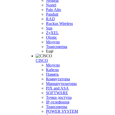
Netgear
Nortel
Palo Alto
Panduit
RAD
Ruckus Wireless
Sun
ZyXEL
Qlogic
Модули
Трансиверы
Ещё
CISCO
Модули
Кабели
Память
Коммутаторы
Маршрутизаторы
PIX and ASA
SOFTWARE
Точки доступа
IP-телефония
Трансиверы
POWER SYSTEM