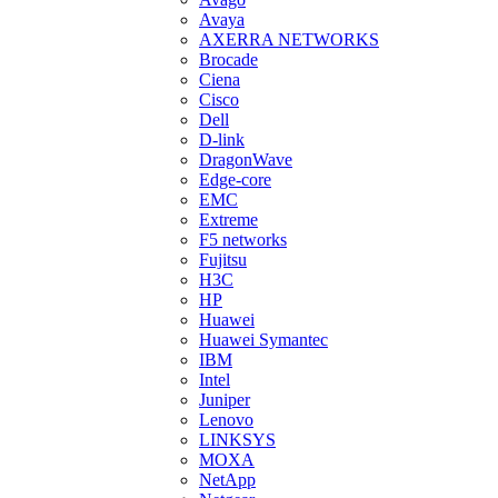
Avaya
AXERRA NETWORKS
Brocade
Ciena
Cisco
Dell
D-link
DragonWave
Edge-core
EMC
Extreme
F5 networks
Fujitsu
H3С
HP
Huawei
Huawei Symantec
IBM
Intel
Juniper
Lenovo
LINKSYS
MOXA
NetApp