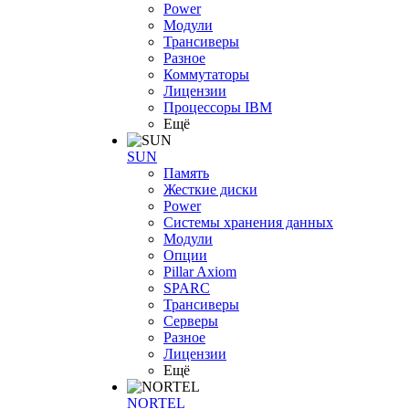
Power
Модули
Трансиверы
Разное
Коммутаторы
Лицензии
Процессоры IBM
Ещё
SUN
Память
Жесткие диски
Power
Системы хранения данных
Модули
Опции
Pillar Axiom
SPARC
Трансиверы
Серверы
Разное
Лицензии
Ещё
NORTEL