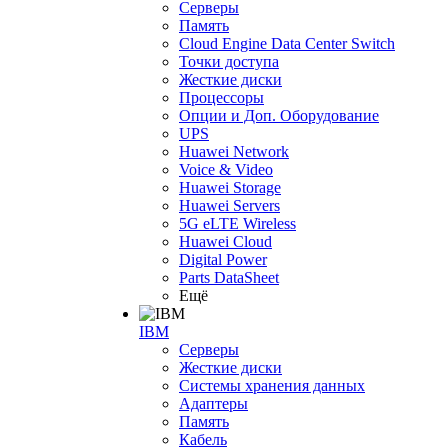
Серверы
Память
Cloud Engine Data Center Switch
Точки доступа
Жесткие диски
Процессоры
Опции и Доп. Оборудование
UPS
Huawei Network
Voice & Video
Huawei Storage
Huawei Servers
5G eLTE Wireless
Huawei Cloud
Digital Power
Parts DataSheet
Ещё
IBM
Серверы
Жесткие диски
Системы хранения данных
Адаптеры
Память
Кабель