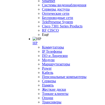
Smartnet
Системы видеонаблюдения
Серверы доступа
Оптические сети
Беспроводные сети
TelePresense System
Cisco 7301 Series Products
RF CISCO
Ещё
HP
Коммутаторы
IP Телефоны
ПО и Лицензии
Модули
Маршрутизаторы
Power
Кабель
Персональные компьютеры
Серверы
Память
Жесткие диски
Тонкие клиенты
Опции
Трансиверы