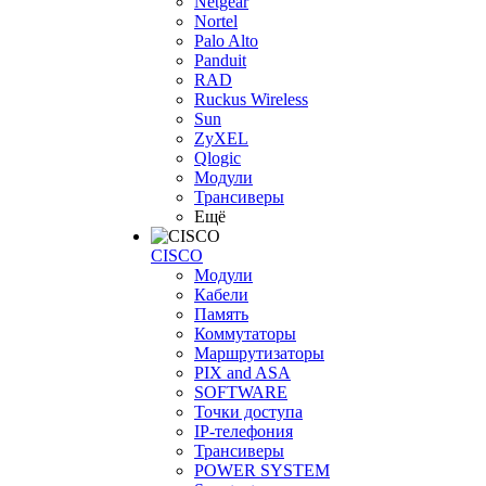
Netgear
Nortel
Palo Alto
Panduit
RAD
Ruckus Wireless
Sun
ZyXEL
Qlogic
Модули
Трансиверы
Ещё
CISCO
Модули
Кабели
Память
Коммутаторы
Маршрутизаторы
PIX and ASA
SOFTWARE
Точки доступа
IP-телефония
Трансиверы
POWER SYSTEM