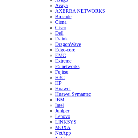
Avaya
AXERRA NETWORKS
Brocade
Ciena
Cisco
Dell
D-link
DragonWave
Edge-core
EMC
Extreme
F5 networks
Fujitsu
H3С
HP
Huawei
Huawei Symantec
IBM
Intel
Juniper
Lenovo
LINKSYS
MOXA
NetApp