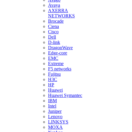
Avaya
AXERRA
NETWORKS
Brocade
Ciena
Cisco
Dell
D-link
DragonWave
Edge-core
EMC
Extreme
F5 networks
Fujitsu
H3С
HP
Huawei
Huawei Symantec
IBM
Intel
Juniper
Lenovo
LINKSYS
MOXA