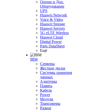
Опции и Доп.
Оборудование
UPS
Huawei Network
Voice & Video
Huawei Storage
Huawei Servers
5G eLTE Wireless
Huawei Cloud
Digital Power
Parts DataSheet
Ещё
IBM
Серверы
Жесткие диски
Системы хранения
данных
Адаптеры
Память
Кабель
Power
Модули
Трансиверы
Разное