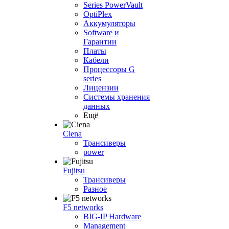
Series PowerVault
OptiPlex
Аккумуляторы
Software и
Гарантии
Платы
Кабели
Процессоры G
series
Лицензии
Системы хранения
данных
Ещё
Ciena
Трансиверы
power
Fujitsu
Трансиверы
Разное
F5 networks
BIG-IP Hardware
Management