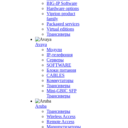
BIG-IP Software
Hardware options
Viprion product
family
Packaged services
Virtual editions
Трансиверы
Avaya
Модули
IP-телефония
Серверы
SOFTWARE
Блоки питания
CABLES
Коммутаторы
Трансиверы
Mini-GBIC SFP
Трансиверы
Aruba
Трансиверы
Wireless Access
Remote Access
Маршрутизаторы