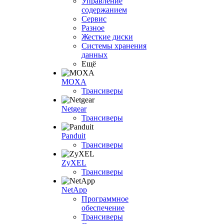
Управление
содержанием
Сервис
Разное
Жесткие диски
Системы хранения
данных
Ещё
MOXA
Трансиверы
Netgear
Трансиверы
Panduit
Трансиверы
ZyXEL
Трансиверы
NetApp
Программное
обеспечение
Трансиверы