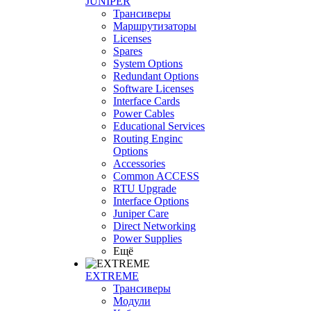
JUNIPER
Трансиверы
Маршрутизаторы
Licenses
Spares
System Options
Redundant Options
Software Licenses
Interface Cards
Power Cables
Educational Services
Routing Enginc
Options
Accessories
Common ACCESS
RTU Upgrade
Interface Options
Juniper Care
Direct Networking
Power Supplies
Ещё
EXTREME
Трансиверы
Модули