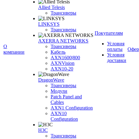
Allied Telesis
Трансиверы
LINKSYS
Трансиверы
Покупателям
AXERRA NETWORKS
Условия
О
Трансиверы
оплаты
Офер
компании
Кабель
Условия
AXN1600|800
доставки
AXNVision
AXN10-20
DragonWave
Трансиверы
Модули
Patch Panel and
Cables
AXN1 Configuration
AXN10
Configuration
H3С
Трансиверы