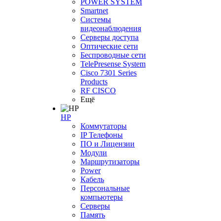
POWER SYSTEM
Smartnet
Системы
видеонаблюдения
Серверы доступа
Оптические сети
Беспроводные сети
TelePresense System
Cisco 7301 Series
Products
RF CISCO
Ещё
HP
Коммутаторы
IP Телефоны
ПО и Лицензии
Модули
Маршрутизаторы
Power
Кабель
Персональные
компьютеры
Серверы
Память