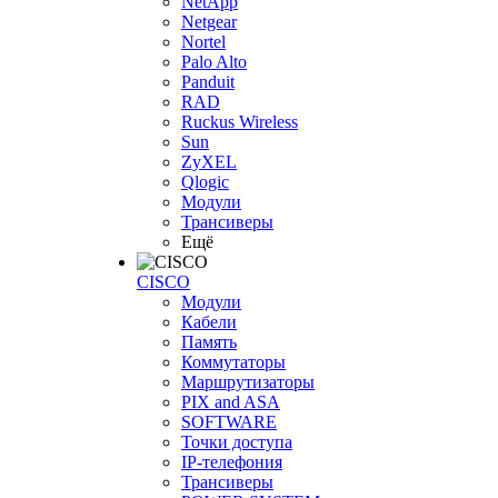
NetApp
Netgear
Nortel
Palo Alto
Panduit
RAD
Ruckus Wireless
Sun
ZyXEL
Qlogic
Модули
Трансиверы
Ещё
CISCO
Модули
Кабели
Память
Коммутаторы
Маршрутизаторы
PIX and ASA
SOFTWARE
Точки доступа
IP-телефония
Трансиверы