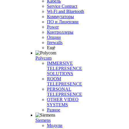
Кабель
Service Contract
Wi-Fi and Bluetooth
Коммутаторы
ПО и Лицензии
Power
Контроллеры
Опции
firewalls
Ещё
Polycom
IMMERSIVE
TELEPRESENCE
SOLUTIONS
ROOM
TELEPRESENCE
PERSONAL
TELEPRESENCE
OTHER VIDEO
SYSTEMS
Разное
Siemens
Модули