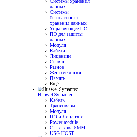
Системы хранения
данных
Системы
безопасности
хранения данных
Управляющее ПО
ПО для защиты
данных
Модули
Кабели
Лицензии
Сервис
Разное
Жесткие диски
Память
Ещё
Huawei Symantec
Кабель
Трансиверы
Модули
ПО и Лицензии
Power module
Chassis and SMM
USG HOST