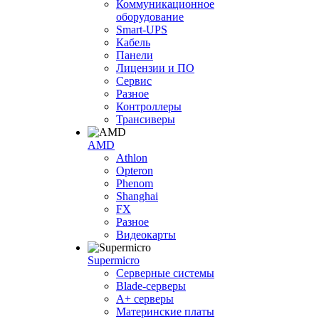
Коммуникационное
оборудование
Smart-UPS
Кабель
Панели
Лицензии и ПО
Сервис
Разное
Контроллеры
Трансиверы
AMD
Athlon
Opteron
Phenom
Shanghai
FX
Разное
Видеокарты
Supermicro
Серверные системы
Blade-серверы
A+ серверы
Материнские платы