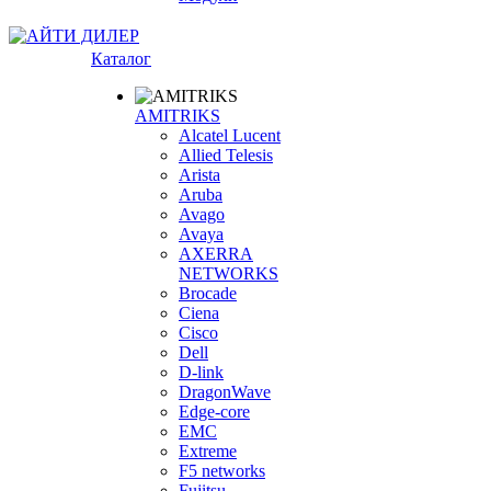
Каталог
AMITRIKS
Alcatel Lucent
Allied Telesis
Arista
Aruba
Avago
Avaya
AXERRA
NETWORKS
Brocade
Ciena
Cisco
Dell
D-link
DragonWave
Edge-core
EMC
Extreme
F5 networks
Fujitsu