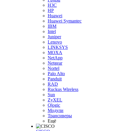
H3С
HP
Huawei
Huawei Symantec
IBM
Intel
Juniper
Lenovo
LINKSYS
MOXA
NetApp
Netgear
Nortel
Palo Alto
Panduit
RAD
Ruckus Wireless
Sun
ZyXEL
Qlogic
Модули
Трансиверы
Ещё