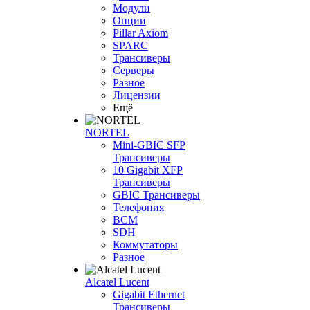
Модули
Опции
Pillar Axiom
SPARC
Трансиверы
Серверы
Разное
Лицензии
Ещё
NORTEL
Mini-GBIC SFP
Трансиверы
10 Gigabit XFP
Трансиверы
GBIC Трансиверы
Телефония
BCM
SDH
Коммутаторы
Разное
Alcatel Lucent
Gigabit Ethernet
Трансиверы