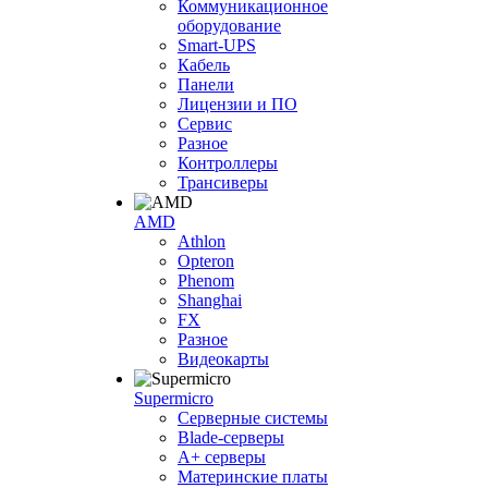
Коммуникационное
оборудование
Smart-UPS
Кабель
Панели
Лицензии и ПО
Сервис
Разное
Контроллеры
Трансиверы
AMD
Athlon
Opteron
Phenom
Shanghai
FX
Разное
Видеокарты
Supermicro
Серверные системы
Blade-серверы
A+ серверы
Материнские платы