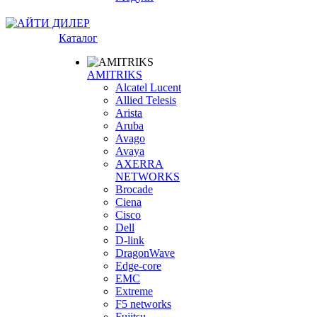
Каталог
AMITRIKS
Alcatel Lucent
Allied Telesis
Arista
Aruba
Avago
Avaya
AXERRA
NETWORKS
Brocade
Ciena
Cisco
Dell
D-link
DragonWave
Edge-core
EMC
Extreme
F5 networks
Fujitsu