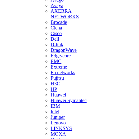
Avaya
AXERRA
NETWORKS
Brocade
Ciena
Cisco
Dell
D-link
DragonWave
Edge-core
EMC
Extreme
F5 networks
Fujitsu
H3С
HP
Huawei
Huawei Symantec
IBM
Intel
Juniper
Lenovo
LINKSYS
MOXA