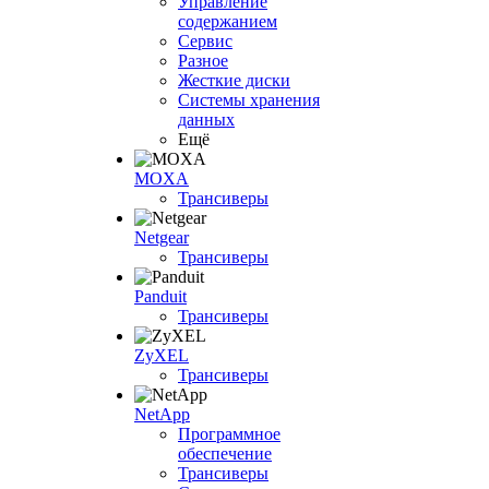
Управление
содержанием
Сервис
Разное
Жесткие диски
Системы хранения
данных
Ещё
MOXA
Трансиверы
Netgear
Трансиверы
Panduit
Трансиверы
ZyXEL
Трансиверы
NetApp
Программное
обеспечение
Трансиверы