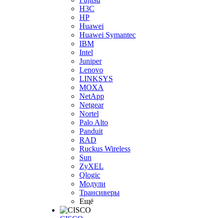
H3С
HP
Huawei
Huawei Symantec
IBM
Intel
Juniper
Lenovo
LINKSYS
MOXA
NetApp
Netgear
Nortel
Palo Alto
Panduit
RAD
Ruckus Wireless
Sun
ZyXEL
Qlogic
Модули
Трансиверы
Ещё