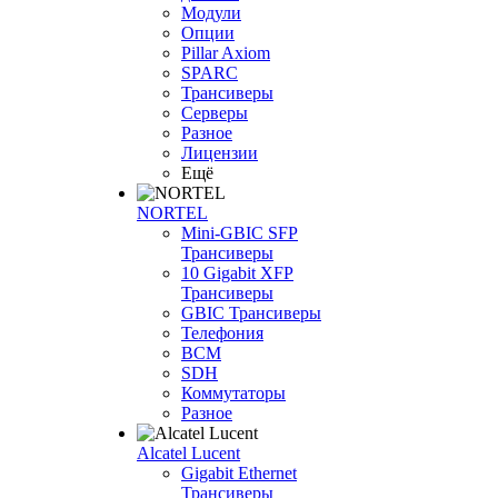
Модули
Опции
Pillar Axiom
SPARC
Трансиверы
Серверы
Разное
Лицензии
Ещё
NORTEL
Mini-GBIC SFP
Трансиверы
10 Gigabit XFP
Трансиверы
GBIC Трансиверы
Телефония
BCM
SDH
Коммутаторы
Разное
Alcatel Lucent
Gigabit Ethernet
Трансиверы