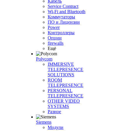
Кабель
Service Contract
Wi-Fi and Bluetooth
Коммутаторы
ПО и Лицензии
Power
Контроллеры
Опции
firewalls
Ещё
Polycom
IMMERSIVE
TELEPRESENCE
SOLUTIONS
ROOM
TELEPRESENCE
PERSONAL
TELEPRESENCE
OTHER VIDEO
SYSTEMS
Разное
Siemens
Модули