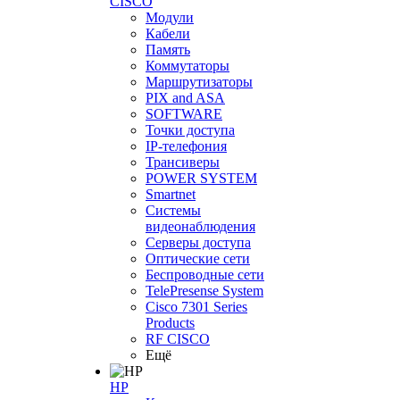
CISCO
Модули
Кабели
Память
Коммутаторы
Маршрутизаторы
PIX and ASA
SOFTWARE
Точки доступа
IP-телефония
Трансиверы
POWER SYSTEM
Smartnet
Системы
видеонаблюдения
Серверы доступа
Оптические сети
Беспроводные сети
TelePresense System
Cisco 7301 Series
Products
RF CISCO
Ещё
HP