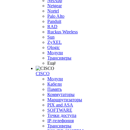
NetApp
Netgear
Nortel
Palo Alto
Panduit
RAD
Ruckus Wireless
Sun
ZyXEL
Qlogic
Модули
Трансиверы
Ещё
CISCO
Модули
Кабели
Память
Коммутаторы
Маршрутизаторы
PIX and ASA
SOFTWARE
Точки доступа
IP-телефония
Трансиверы