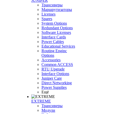
JUNIPER
Трансиверы
Маршрутизаторы
Licenses
Spares
System Options
Redundant Options
Software Licenses
Interface Cards
Power Cables
Educational Services
Routing Enginc
Options
Accessories
Common ACCESS
RTU Upgrade
Interface Options
Juniper Care
Direct Networking
Power Supplies
Ещё
EXTREME
Трансиверы
Модули