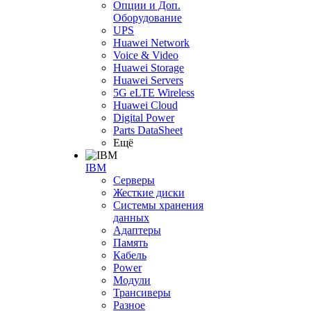
Опции и Доп.
Оборудование
UPS
Huawei Network
Voice & Video
Huawei Storage
Huawei Servers
5G eLTE Wireless
Huawei Cloud
Digital Power
Parts DataSheet
Ещё
IBM
Серверы
Жесткие диски
Системы хранения
данных
Адаптеры
Память
Кабель
Power
Модули
Трансиверы
Разное