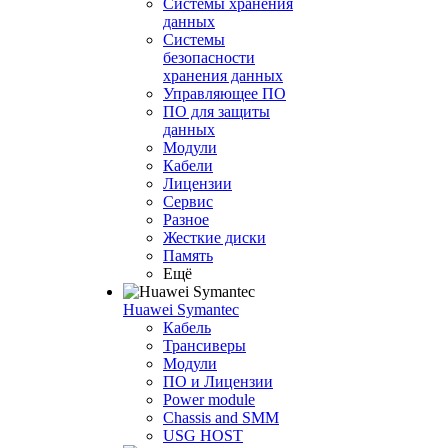
Системы хранения
данных
Системы
безопасности
хранения данных
Управляющее ПО
ПО для защиты
данных
Модули
Кабели
Лицензии
Сервис
Разное
Жесткие диски
Память
Ещё
Huawei Symantec
Кабель
Трансиверы
Модули
ПО и Лицензии
Power module
Chassis and SMM
USG HOST