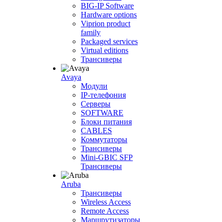
BIG-IP Software
Hardware options
Viprion product
family
Packaged services
Virtual editions
Трансиверы
Avaya
Модули
IP-телефония
Серверы
SOFTWARE
Блоки питания
CABLES
Коммутаторы
Трансиверы
Mini-GBIC SFP
Трансиверы
Aruba
Трансиверы
Wireless Access
Remote Access
Маршрутизаторы