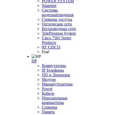
POWER SYSTEM
Smartnet
Системы
видеонаблюдения
Серверы доступа
Оптические сети
Беспроводные сети
TelePresense System
Cisco 7301 Series
Products
RF CISCO
Ещё
HP
Коммутаторы
IP Телефоны
ПО и Лицензии
Модули
Маршрутизаторы
Power
Кабель
Персональные
компьютеры
Серверы
Память