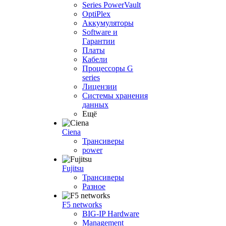
Series PowerVault
OptiPlex
Аккумуляторы
Software и
Гарантии
Платы
Кабели
Процессоры G
series
Лицензии
Системы хранения
данных
Ещё
Ciena
Трансиверы
power
Fujitsu
Трансиверы
Разное
F5 networks
BIG-IP Hardware
Management