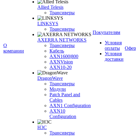
Allied Telesis
Трансиверы
LINKSYS
Трансиверы
Покупателям
AXERRA NETWORKS
Условия
О
Трансиверы
оплаты
Офер
компании
Кабель
Условия
AXN1600|800
доставки
AXNVision
AXN10-20
DragonWave
Трансиверы
Модули
Patch Panel and
Cables
AXN1 Configuration
AXN10
Configuration
H3С
Трансиверы