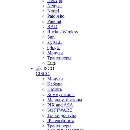
NetApp
Netgear
Nortel
Palo Alto
Panduit
RAD
Ruckus Wireless
Sun
ZyXEL
Qlogic
Модули
Трансиверы
Ещё
CISCO
Модули
Кабели
Память
Коммутаторы
Маршрутизаторы
PIX and ASA
SOFTWARE
Точки доступа
IP-телефония
Трансиверы