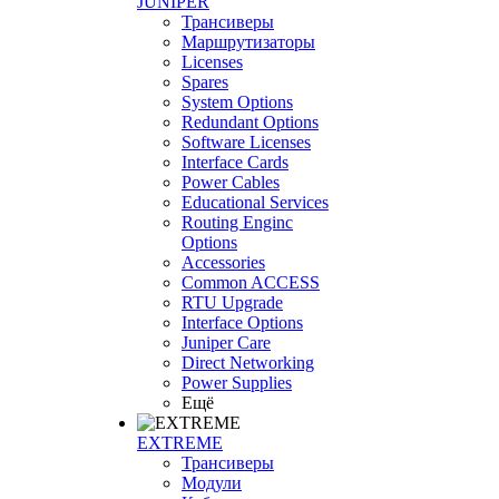
JUNIPER
Трансиверы
Маршрутизаторы
Licenses
Spares
System Options
Redundant Options
Software Licenses
Interface Cards
Power Cables
Educational Services
Routing Enginc
Options
Accessories
Common ACCESS
RTU Upgrade
Interface Options
Juniper Care
Direct Networking
Power Supplies
Ещё
EXTREME
Трансиверы
Модули