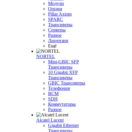
Модули
Опции
Pillar Axiom
SPARC
Трансиверы
Серверы
Разное
Лицензии
Ещё
NORTEL
Mini-GBIC SFP
Трансиверы
10 Gigabit XFP
Трансиверы
GBIC Трансиверы
Телефония
BCM
SDH
Коммутаторы
Разное
Alcatel Lucent
Gigabit Ethernet
Трансиверы