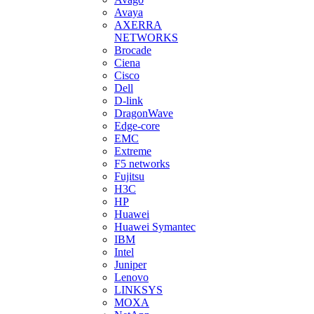
Avaya
AXERRA
NETWORKS
Brocade
Ciena
Cisco
Dell
D-link
DragonWave
Edge-core
EMC
Extreme
F5 networks
Fujitsu
H3С
HP
Huawei
Huawei Symantec
IBM
Intel
Juniper
Lenovo
LINKSYS
MOXA