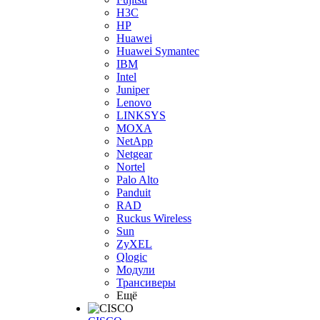
H3С
HP
Huawei
Huawei Symantec
IBM
Intel
Juniper
Lenovo
LINKSYS
MOXA
NetApp
Netgear
Nortel
Palo Alto
Panduit
RAD
Ruckus Wireless
Sun
ZyXEL
Qlogic
Модули
Трансиверы
Ещё