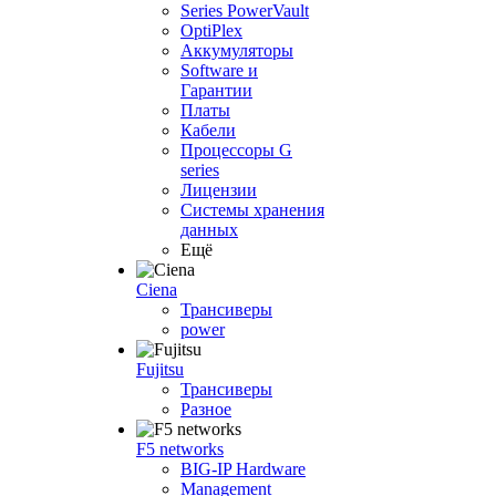
Series PowerVault
OptiPlex
Аккумуляторы
Software и
Гарантии
Платы
Кабели
Процессоры G
series
Лицензии
Системы хранения
данных
Ещё
Ciena
Трансиверы
power
Fujitsu
Трансиверы
Разное
F5 networks
BIG-IP Hardware
Management