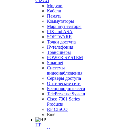
CISCO
Модули
Кабели
Память
Коммутаторы
Маршрутизаторы
PIX and ASA
SOFTWARE
Точки доступа
IP-телефония
Трансиверы
POWER SYSTEM
Smartnet
Системы
видеонаблюдения
Серверы доступа
Оптические сети
Беспроводные сети
TelePresense System
Cisco 7301 Series
Products
RF CISCO
Ещё
HP