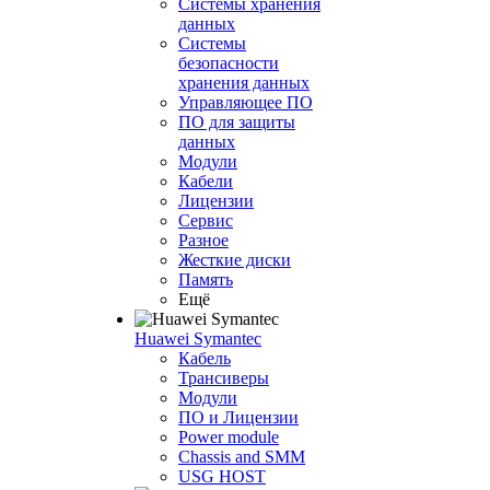
Системы хранения
данных
Системы
безопасности
хранения данных
Управляющее ПО
ПО для защиты
данных
Модули
Кабели
Лицензии
Сервис
Разное
Жесткие диски
Память
Ещё
Huawei Symantec
Кабель
Трансиверы
Модули
ПО и Лицензии
Power module
Chassis and SMM
USG HOST