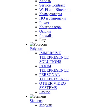
Кабель
Service Contract
Wi-Fi and Bluetooth
Коммутаторы
ПО и Лицензии
Power
Контроллеры
Опции
firewalls
Ещё
Polycom
IMMERSIVE
TELEPRESENCE
SOLUTIONS
ROOM
TELEPRESENCE
PERSONAL
TELEPRESENCE
OTHER VIDEO
SYSTEMS
Разное
Siemens
Модули