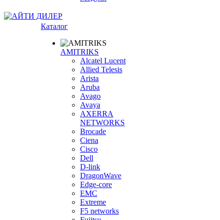
Каталог
AMITRIKS
Alcatel Lucent
Allied Telesis
Arista
Aruba
Avago
Avaya
AXERRA
NETWORKS
Brocade
Ciena
Cisco
Dell
D-link
DragonWave
Edge-core
EMC
Extreme
F5 networks
Fujitsu