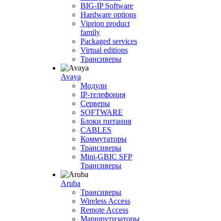
BIG-IP Software
Hardware options
Viprion product
family
Packaged services
Virtual editions
Трансиверы
Avaya
Модули
IP-телефония
Серверы
SOFTWARE
Блоки питания
CABLES
Коммутаторы
Трансиверы
Mini-GBIC SFP
Трансиверы
Aruba
Трансиверы
Wireless Access
Remote Access
Маршрутизаторы