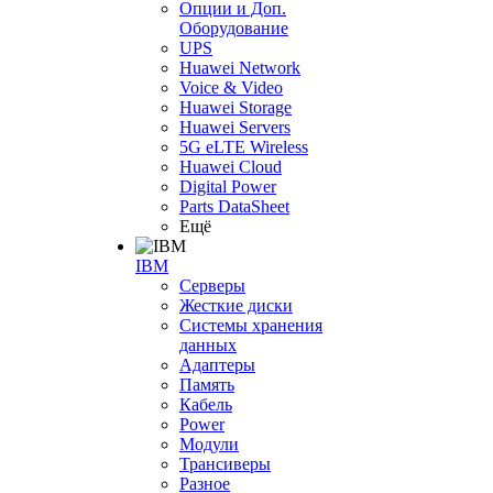
Опции и Доп.
Оборудование
UPS
Huawei Network
Voice & Video
Huawei Storage
Huawei Servers
5G eLTE Wireless
Huawei Cloud
Digital Power
Parts DataSheet
Ещё
IBM
Серверы
Жесткие диски
Системы хранения
данных
Адаптеры
Память
Кабель
Power
Модули
Трансиверы
Разное