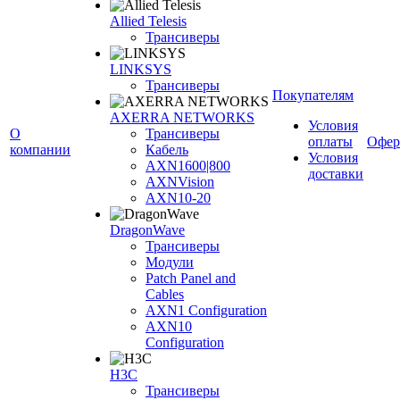
Allied Telesis
Трансиверы
LINKSYS
Трансиверы
Покупателям
AXERRA NETWORKS
Условия
О
Трансиверы
оплаты
Офер
компании
Кабель
Условия
AXN1600|800
доставки
AXNVision
AXN10-20
DragonWave
Трансиверы
Модули
Patch Panel and
Cables
AXN1 Configuration
AXN10
Configuration
H3С
Трансиверы