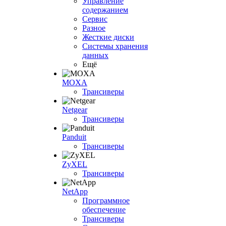
Управление
содержанием
Сервис
Разное
Жесткие диски
Системы хранения
данных
Ещё
MOXA
Трансиверы
Netgear
Трансиверы
Panduit
Трансиверы
ZyXEL
Трансиверы
NetApp
Программное
обеспечение
Трансиверы