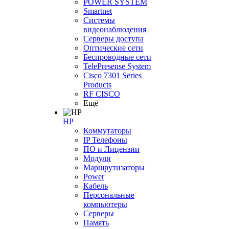
POWER SYSTEM
Smartnet
Системы
видеонаблюдения
Серверы доступа
Оптические сети
Беспроводные сети
TelePresense System
Cisco 7301 Series
Products
RF CISCO
Ещё
HP
Коммутаторы
IP Телефоны
ПО и Лицензии
Модули
Маршрутизаторы
Power
Кабель
Персональные
компьютеры
Серверы
Память