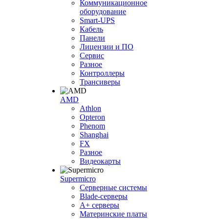
Коммуникационное
оборудование
Smart-UPS
Кабель
Панели
Лицензии и ПО
Сервис
Разное
Контроллеры
Трансиверы
AMD
Athlon
Opteron
Phenom
Shanghai
FX
Разное
Видеокарты
Supermicro
Серверные системы
Blade-серверы
A+ серверы
Материнские платы